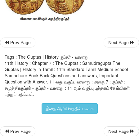
Prev Page
Next Page
குஷாணர்களுடனான
உறவு
குறித்து
உறுதியாகத்
தெரியவில
இலங்கையைப்
பொருத்தவரை
,
இலங்கை
அரசர்
மேகவர்மன்
பரி
Tags : The Guptas | History குப்தர் - வரலாறு.
கயாவில்
ஒரு
பௌத்த
மடம்
கட்ட
அனுமதி
கோரியுள்ளார்
.
சம
11th History : Chapter 7 : The Guptas : Samudragupta The
Guptas | History in Tamil : 11th Standard Tamil Medium School
ஆட்சிக்காலம்
நாற்பதாண்டுகள்
நீடித்ததால்
.
இது
போன்ற
படைய
Samacheer Book Back Questions and answers, Important
திட்டமிட்டு
நடத்த
அவருக்குப்
போதுமான
கால
அவகாசம்
இர
Question with Answer. 11 வது வகுப்பு வரலாறு : அலகு 7 : குப்தர் :
ராணுவ
வெற்றிகளைப்
பிரகடனம்
செய்ய
அவர்
அசுவமேத
யாகம்
ந
சமுத்திரகுப்தர் - குப்தர் - வரலாறு : 11 ஆம் வகுப்பு புத்தகம் கேள்விகள்
மற்றும் பதில்கள்.
சமுத்திரகுப்தர்
அறிஞர்களையும்
,
ஹரிசேனர்
போன்ற
ஆதரித்தார்
.
இதன்
மூலம்
சமஸ்கிருத
இலக்கியத்தை
வளர்ப்பதில்
இதை ஆங்கிலத்தில் படிக்க
வைணவத்தை
அவர்
தீவிரமாகப்
பின்பற்றினார்
.
என்றாலும்
மாபெரும்
பெளத்த
அறிஞரையும்
ஆதரித்தார்
.
கவிதை
,
இச
இவருக்குக்
கவிராஜா
என்ற
பட்டம்
வழங்கப்பட்டது
.
குப்தர்
நாணய
Prev Page
Next Page
வீணை
வாசிப்பது
போன்ற
சின்னம்
பொறிக்கப்பட்டுள்ளது
.