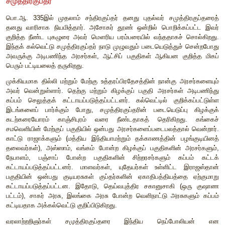
சமுத்திரகுப்தர்
பொ
.
ஆ
. 335
இல்
முதலாம்
சந்திரகுப்தர்
தனது
புதல்வர்
சமு
தனது
வாரிசாக
நியமித்தார்
.
அசோகர்
தூண்
ஒன்றில்
பொறிக்
குறித்த
நீண்ட
புகழுரை
அவர்
மௌரிய
பரம்பரையில்
வந்ததாகச
இந்தக்
கல்வெட்டு
சமுத்திரகுப்தர்
நாடு
முழுவதும்
படையெடுத்துச
அவருக்கு
அடிபணிந்த
அரசர்கள்
,
ஆட்சிப்
பகுதிகள்
ஆகியன
பெரும்
பட்டியலைத்
தருகிறது
.
முக்கியமாக
தில்லி
மற்றும்
மேற்கு
உத்தரப்பிரதேசத்தின்
நான்கு
அவர்
வென்றுள்ளார்
.
தெற்கு
மற்றும்
கிழக்குப்
பகுதி
அரசர்க
கப்பம்
செலுத்தக்
கட்டாயப்படுத்தப்பட்டனர்
.
கல்வெட்டில்
கு
இடங்களைப்
பார்க்கும்
போது
,
சமுத்திரகுப்தரின்
படையெடுப
கடற்கரையோரம்
காஞ்சிபுரம்
வரை
நீண்டதாகத்
தெரிகிற
சமவெளியின்
மேற்குப்
பகுதியில்
ஒன்பது
அரசர்களைப்படைபலத்த