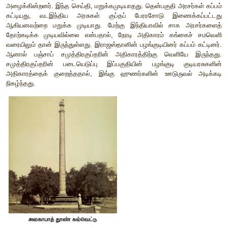
காட்டு
ராஜாக்களும்
(
மத்திய
இந்தியாமற்றும்
தக்காணத்தின்
தலைவர்கள்
),
அஸ்ஸாம்
,
வங்கம்
போன்ற
கிழக்குப்
பகுதிகளின
நேபாளம்
,
பஞ்சாப்
போன்ற
பகுதிகளின்
சிற்றரசர்களும்
கட்டாயப்படுத்தப்பட்டனர்
.
மாளவர்கள்
,
யுதேயர்கள்
உள்ளிட்ட
பகுதியின்
ஒன்பது
குடியரசுகள்
குப்தர்களின்
ஏகாதிபத்தியத
கட்டாயப்படுத்தப்பட்டன
.
இதோடு
,
தெய்வபுத்திர
சகானுசாகி
பட்டம்
),
சாகர்
அரசு
,
இலங்கை
அரசு
போன்ற
வெளிநாட்டு
அர
கட்டியதாக
அக்கல்வெட்டு
குறிப்பிடுகிறது
.
வரலாற்றறிஞர்கள்
சமுத்திரகுப்தரை
இந்திய
நெப்போ
அழைக்கின்றனர்
.
இந்த
செய்தி
,
மறுக்கமுடியாதது
.
தென்பகுதி
அ
கட்டியது
,
வடஇந்திய
அரசுகள்
குப்தப்
பேரரசோடு
இண
ஆகியனவற்றை
மறுக்க
முடியாது
.
மேற்கு
இந்தியாவில்
சாக
தோற்கடிக்க
முடியவில்லை
என்பதால்
,
நேரடி
அதிகாரம்
கங்
வரையிலும்
தான்
இருந்துள்ளது
.
இராஜஸ்தானின்
பழங்குடியினர்
க
ஆனால்
பஞ்சாப்
சமுத்திரகுப்தரின்
அதிகாரத்திற்கு
வெளி
சமுத்திரகுப்தரின்
படையெடுப்பு
இப்பகுதியின்
பழங்குடி
அதிகாரத்தைக்
குறைத்ததால்
,
இங்கு
ஹுணர்களின்
ஊடுரு
நிகழ்ந்தது
.