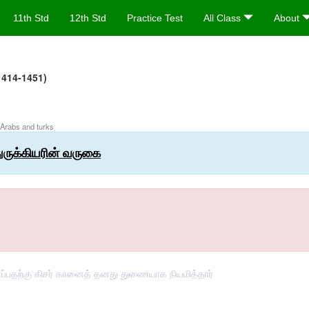
11th Std
12th Std
Practice Test
All Class
About
1414-1451)
f Arabs and turks
துருக்கியரின் வருகை
ர்ப்பதற்கு கிசர் கானைத் தனது துணையாக நியமித்தார்