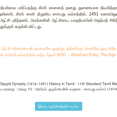
ேற்பார்வை
பார்ப்பதற்கு
கிசர்
கானைத்
தனது
துணையாக
நியமித்தா
றுவினார்
.
கிசர்
கான்
நிறுவிய
சையது
வம்சத்தில்
, 1451
வரையிலு
ஆட்சி
புரிந்தனர்
.
அவர்களின்
ஆட்சியை
,
யாஹியாபின்
-
அஹ்மத்
சிரி
துக்குள்
சுருங்கி
விட்டது
.
ஆட்சி
உரிமையைத்
தாமாகவே
துறந்து
,
தில்லிக்கு
வெளியே
ஒரு
சிறி
ான்
சய்யித்
வம்சத்தில்
வந்த
ஆலம்
6241 – Abraham Eraly, The Age 
s : Sayyid Dynasty (1414–1451) History in Tamil : 11th Standard Tami
ு வரலாறு : அலகு 10 : அரபியர், துருக்கியரின் வருகை : சையது வம்சம் (1414-
இதை ஆங்கிலத்தில் படிக்க