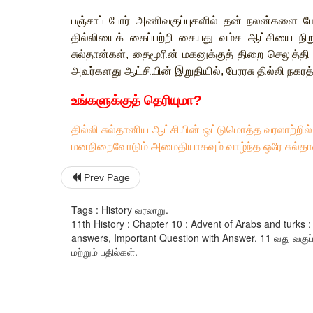
பஞ்சாப்
போர்
அணிவகுப்புகளில்
தன்
நலன்களை
ம
தில்லியைக்
கைப்பற்றி
சையது
வம்ச
ஆட்சியை
நி
சுல்தான்கள்
,
தைமூரின்
மகனுக்குத்
திறை
செலுத்தி
அவர்களது
ஆட்சியின்
இறுதியில்
,
பேரரசு
தில்லி
நகரத்
உங்களுக்குத்
தெரியுமா
?
தில்லி
சுல்தானிய
ஆட்சியின்
ஒட்டுமொத்த
வரலாற்றில்
மனநிறைவோடும்
அமைதியாகவும்
வாழ்ந்த
ஒரே
சுல்த
Prev Page
Tags : History வரலாறு.
11th History : Chapter 10 : Advent of Arabs and turk
answers, Important Question with Answer. 11 வது வகுப்ப
மற்றும் பதில்கள்.