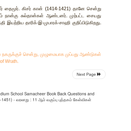
ர்
தைமூர்
.
கிசர்
கான்
(1414-1421)
தானே
சென்று
ம்
நான்கு
சுல்தான்கள்
ஆண்டனர்
.
முற்பட்ட
சையது
ந்தி
இயற்றிய
தாரிக்
-
இ
-
முபாரக்
-
சாஹி
குறிப்பிடுகிறது
.
ய
நகருக்குச்
சென்று
,
முழுமையாக
முப்பது
ஆண்டுகள்
of Wrath.
Next Page
l Medium School Samacheer Book Back Questions and
1451) - வரலாறு : 11 ஆம் வகுப்பு புத்தகம் கேள்விகள்