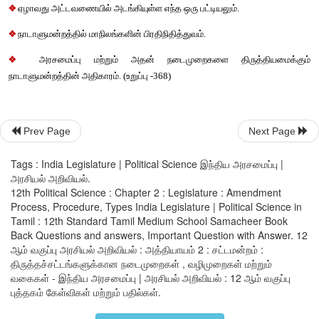
வாக்களிக்கும் உறுப்பினர்களின் எண்ணிக்கையில் குறைந்தபட்ச
இரண்டு பங்கு பெரும்பான்மை. அவையின் மொத்த உறுப்பின
குறிப்பிடுவது அவையில் உள்ள மொத்த இடங்களின் எண்ணிக்கையாக
முன்வரைவின் மூன்றாவது வாசிப்பின் போது இந்த சிறப்பு ப
தேவைப்படும்.
Prev Page
Next Page
(i) அடிப்படை உரிமைகள்
Tags : India Legislature | Political Science இந்திய அரசமைப்பு |
(ii) அரசுக்கொள்கைகளை வழி நடத்தும் நெறிமுறைகள் மற்றும்
அரசியல் அறிவியல்.
12th Political Science : Chapter 2 : Legislature : Amendment
Process, Procedure, Types India Legislature | Political Science in
(iii) முதல் மற்றும் மூன்றாவது பிரிவுகளில் குறிப்பிடப்படாத மற்ற
Tamil : 12th Standard Tamil Medium School Samacheer Book
இவற்றில் திருத்தங்கள் மேற்கொள்ளும்போது மேற்கண்ட வழிமுறை 
Back Questions and answers, Important Question with Answer. 12
ஆம் வகுப்பு அரசியல் அறிவியல் : அத்தியாயம் 2 : சட்டமன்றம் :
வேண்டும்.
திருத்தச்சட்டங்களுக்கான நடைமுறைகள் , வழிமுறைகள் மற்றும்
வகைகள் - இந்திய அரசமைப்பு | அரசியல் அறிவியல் : 12 ஆம் வகுப்பு
புத்தகம் கேள்விகள் மற்றும் பதில்கள்.
3. நாடாளுமன்றத்தின் சிறப்பு பெரும்பான்மை மூலம்