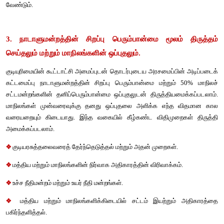
❖
குடியுரிமை அளித்தல் மற்றும் ரத்து செய்தல் .
❖
 நாடாளுமன்ற மற்றும் சட்டமன்ற தேர்தல்கள்.
❖
 தொகுதிகளின் எல்லைகளை வரையறுத்தல். 
❖
 ஒன்றிய ஆளுகைக்குட்பட்ட பகுதி. 
❖
 ஐந்தாம் அட்டவணை-பட்டியலின மற்றும் பழங்குடி இன பகுதிகளை ந
❖
 ஆறாம் அட்டவணை-பழங்குடி இன பகுதிகளை நிர்வகித்தல். 
2. நாடாளுமன்றத்தின் சிறப்பு பெரும்பான்மை மூலமாக
அரசமைப்பின் பெரும்பாலான சட்ட விதிகள் நாடாளுமன்றத்த
பெரும்பான்மை மூலம் திருத்தி அமைக்கப்பட வேண்டும். அதா
அவையின் மொத்த உறுப்பினர்களில் பெரும்பான்மை (
சதவிகிதத்துக்கும் அதிகமாக) மற்றும் ஒவ்வொரு அவையிலும் 