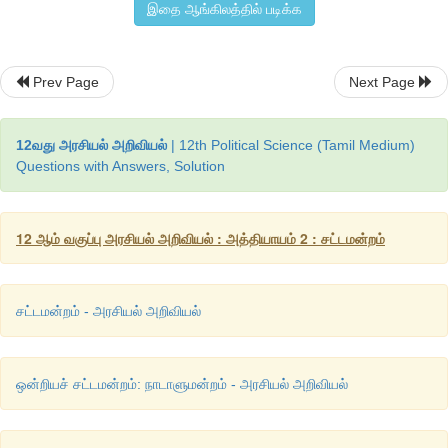
இதை ஆங்கிலத்தில் படிக்க
செய்தலும் மற்றும் மாநிலங்களின் ஒப்புதலும்.
குடியுரிமையின் கூட்டாட்சி அமைப்புடன் தொடர்புடைய அரசமைப்பின
Prev Page
Next Page
கட்டமைப்பு நாடாளுமன்றத்தின் சிறப்பு பெரும்பான்மை மற்றும்
சட்டமன்றங்களின் தனிப்பெரும்பான்மை ஒப்புதலுடன் திருத்தியமை
12வது அரசியல் அறிவியல்
| 12th Political Science (Tamil Medium)
மாநிலங்கள் முன்வரைவுக்கு தனது ஒப்புதலை அளிக்க எந்த
Questions with Answers, Solution
வரையறையும் கிடையாது. இந்த வகையில் கீழ்கண்ட விதிமுறைக
அமைக்கப்படலாம்.
12 ஆம் வகுப்பு அரசியல் அறிவியல் : அத்தியாயம் 2 : சட்டமன்றம்
❖
 குடியரசுத்தலைவரைத் தேர்ந்தெடுத்தல் மற்றும் அதன் முறைகள்.
❖
 மத்திய மற்றும் மாநிலங்களின் நிர்வாக அதிகாரத்தின் விரிவாக்கம
சட்டமன்றம் - அரசியல் அறிவியல்
❖ 
உச்ச நீதிமன்றம் மற்றும் உயர் நீதி மன்றங்கள்.
ஒன்றியச் சட்டமன்றம்: நாடாளுமன்றம் - அரசியல் அறிவியல்
❖
மத்திய மற்றும் மாநிலங்களிக்கிடையில் சட்டம் இயற்றும
பகிர்ந்தளித்தல்.