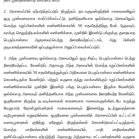
அரசமைப்புச் திருத்தச் சட்டத்தில் மாற்றம் கொண்டுவரு
குறிப்பிடுகிறது. அந்த திருத்தச்சட்டத்தில் கொண்டு 
நடவடிக்கைகளை மேற்கொள்ள நாடாளுமன்றத்திற்கு உச்சபட்
இருக்கிறது. அரசமைப்பு திருத்தச்சட்டத்தை மேற்கொள்ளும் நடை
வருமாறு:
1. அரசமைப்பிலுள்ள சில விதிகளில் திருத்தங்களை செய்ய, சிலவற
மாற்றியமைக்க அல்லது நீக்க, நாடாளுமன்றம் இந்த பிரிவில் குற
நடைமுறைகளின்படி செயல்படலாம்.
2. அரசமைப்பில் ஏற்படுத்தப்படும் திருத்தம், நாடாளுமன்றத்தின
ஒரு முன்வரைவாக சமர்ப்பிக்கப்பட்டு, தனித்தனியாக ஒவ்வொர
மொத்த உறுப்பினர்களின் எண்ணிக்கையில் 50 சதவீதத்திற்கு ம
வாக்கு செலுத்தியவர்களின் எண்ணிக்கை, மூன்றில் இரண்டு பங்கு
பெரும்பான்மை ஆதரவைப்பெற்று நிறைவேற்றப்பட்டால், அ
குடியரசுத்தலைவரின் ஒப்புதலுக்காக அனுப்பி வைக்கப்படும். 