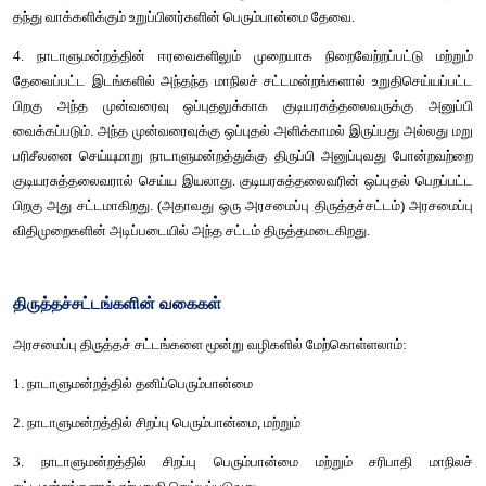
3. அந்த முன்வரைவு ஒவ்வொரு அவையிலும் ஒரு சிறப்பு பெரும்ப
நிறைவேற்றப்பட வேண்டும். அதாவது அந்த அவையின் மொத்த உறு
எண்ணிக்கையில் 50 சதவிகிதத்துக்கும் அதிகமான பெரும்பான்
கொண்டிருக்க வேண்டும். மற்றும் வருகை தந்து வாக்களிக்கும் உற
எண்ணிக்கையில் மூன்றில் இரண்டு பங்கு பெரும்பான்மை இருக
ஒவ்வொரு அவையும் தனித்தனியாக அந்த முன்வரைவை நிறைவேற்
ஒருவேளை திருத்த நடவடிக்கைகள் காரணமாக ஈரவைகளுக்கிட
வேறுபாடு தோன்றுமென்றால் ஈரவைகளையும் இணைந்து நடத
வழிமுறைகள் எதுவுமில்லை. ஒருவேளை முன்வரைவில் அரசமைப்பின
வகைமுறைகள் குறித்து ஏதேனும் திருத்தங்கள் கொண்டுவரப்பட
மொத்த மாநிலங்களின் எண்ணிக்கையில், பாதி மாந
தனிப்பெரும்பான்மை ஏற்படுத்தி அதாவது அத்தகைய சட்டமன்றங
தந்து வாக்களிக்கும் உறுப்பினர்களின் பெரும்பான்மை தேவை.
4. நாடாளுமன்றத்தின் ஈரவைகளிலும் முறையாக நிறைவேற்றப்பட
தேவைப்பட்ட இடங்களில் அந்தந்த மாநிலச் சட்டமன்றங்களால் உறுத