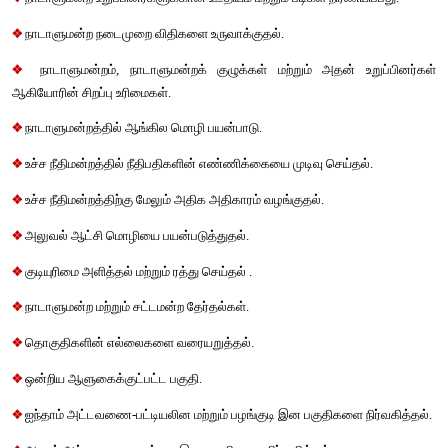
சட்டமன்றங்களால் ஏற்புறுதி செய்யப்படுவது. 
1. நாடாளுமன்றத்தில் தனிப் பெரும்பான்மை:
உறுப்பு 368-இன்படி அரசமைப்பின் பெரும் எண்ணிக்கையிலான 
நாடாளுமன்றத்தின் ஈரவைகளில் தனிப்பெரும்பான்மை மூலம
அமைக்கப்படலாம். விதிமுறைகள், பின்வருவனவற்றில் உள்ளடக்கம் :
❖
 புதிய மாநிலங்களை அனுமதிப்பது மற்றும் உருவாக்குவது. மே
இருக்கும் மாநிலங்களின் எல்லைகளை மாற்றி அமைப்பது, அவற்றின
மாற்றங்கள் செய்வது. 
❖
மாநிலங்களில் மேலவையை உருவாக்குவது அல்லது நீக்குவது. 
❖
குடியரசுத்தலைவர், மாநில ஆளுநர், சபாநாயகர், நீதிபதிகள் 
அரசமைப்பு இரண்டாம் அட்டவணையில் குறிப்பிடப்பட்டிருக்கும் ஊத
சிறப்புச் சலுகைகளை நிர்ணயிப்பது.