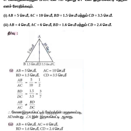
6. சரிவகம் 
ABCD
-யில் 
AB || DC
, 
E
 மற்றும் 
F
 என்பன முறை
பக்கங்கள் 
AD
 மற்றும் 
BC
 -ன் மீது அமைந்துள்ள புள்ளிகள், மேலும்
அமைந்தால் 
 என நிறுவுக.