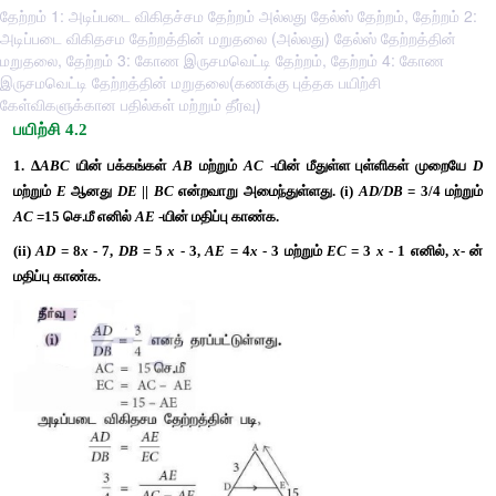
தேற்றம் 1: அடிப்படை விகிதச்சம தேற்றம் அல்லது தேல்ஸ் தேற்றம், தேற்றம் 2:
அடிப்படை விகிதசம தேற்றத்தின் மறுதலை (அல்லது) தேல்ஸ் தேற்றத்தின்
மறுதலை, தேற்றம் 3: கோண இருசமவெட்டி தேற்றம், தேற்றம் 4: கோண
இருசமவெட்டி தேற்றத்தின் மறுதலை(கணக்கு புத்தக பயிற்சி
கேள்விகளுக்கான பதில்கள் மற்றும் தீர்வு)
பயிற்சி 4.2
1. 
Δ
ABC
யின் பக்கங்கள் 
AB 
மற்றும் 
AC
 -யின் மீதுள்ள புள்ள
மற்றும் 
E
 ஆனது 
DE
 || 
BC
 என்றவாறு அமைந்துள்ளது. (i) 
AD/D
AC
 =15 செ.மீ எனில் 
AE
 -யின் மதிப்பு காண்க. 
(ii) 
AD
 = 8
x
 - 7, 
DB
 = 5
 x
 - 3, 
AE
 = 4
x
 - 3 மற்றும் 
EC
 = 3
 x
 -
மதிப்பு காண்க.