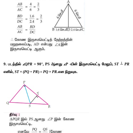
2
7. படத்தில் 
DE || BC
மற்றும்
 CD || EF
எனில் 
AD
 = 
AB
 × 
AF
என ந