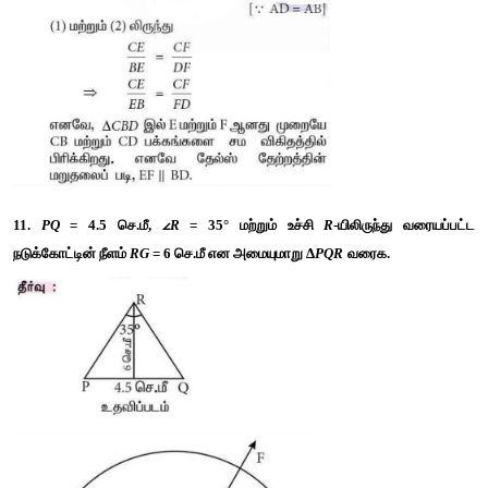
9. படத்தில் 
∠
QPR
 = 90°
,
PS
 ஆனது 
∠
P
 -யின் இருசமவெட்டி மேல
.
எனில், 
ST 
× (
PQ 
+ 
PR
) = 
PQ 
× 
PR
என நிறுவுக.