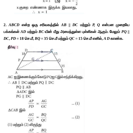
2. 
ABCD
 என்ற ஒரு சரிவகத்தில் 
AB
 || 
DC
 மற்றும் 
P, Q
 என