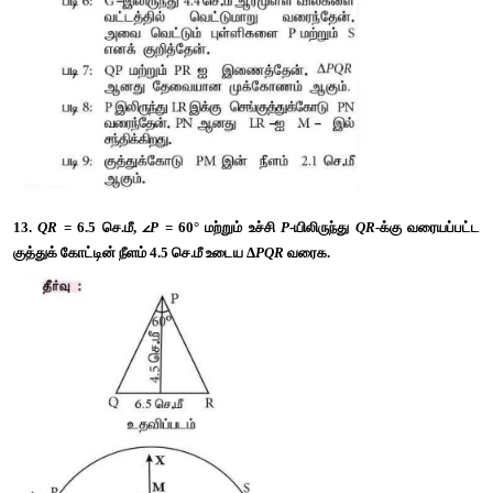
11. 
PQ
 = 4.5 செ.மீ, 
∠
R
= 35° மற்றும் உச்சி 
R
-யிலிருந்
நடுக்கோட்டின் நீளம் 
RG
 = 6 செ.மீ என அமையுமாறு 
Δ
PQR
வரைக.