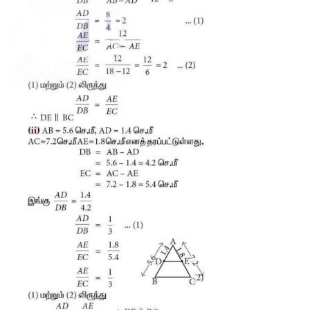
3. 
Δ
ABC
-
யில் 
D
 மற்றும் 
E
 என்ற புள்ளிகள் முறையே பக்கங்கள் 
ஆகியவற்றின் மீது அமைந்துள்ளன. 
AB
 = 12 
செ.மீ,
AD
 = 8 
செ.மீ,
மற்றும்
AC
 = 18 
செ.மீ. 
DE || BC 
என நிறுவுக. 
எனில்