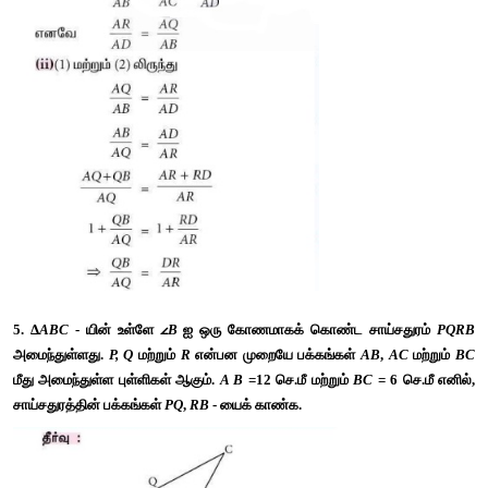
4. படத்தில் 
PQ || BC
மற்றும்
PR || 
 என நிறுவுக. 