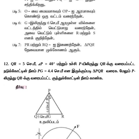
10. நாற்கரம் 
ABCD
-யில் 
AB
=AD, 
∠
BAC 
மற்றும் 
∠
CAD
இருசமவெட்டிகள் 
BC
 மற்றும் 
CD
 ஆகிய பக்கங்களை முறையே 
E
புள்ளிகளில் சந்திக்கின்றன எனில், 
EF || BD 
என நிறுவுக. 