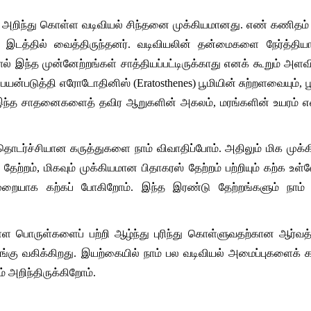
 அறிந்து கொள்ள வடிவியல் சிந்தனை முக்கியமானது. எண் கணிதம்
்த இடத்தில் வைத்திருந்தனர். வடிவியலின் தன்மைகளை நேர்த்திய
ல் இந்த முன்னேற்றங்கள் சாத்தியப்பட்டிருக்காது எனக் கூறும் அளவ
படுத்தி எரோடோதினிஸ் (Eratosthenes) பூமியின் சுற்றளவையும், பூமி
 இந்த சாதனைகளைத் தவிர ஆறுகளின் அகலம், மரங்களின் உயரம் எ
றின் தொடர்ச்சியான கருத்துகளை நாம் விவாதிப்போம். அதிலும் மிக 
றம், மிகவும் முக்கியமான பிதாகரஸ் தேற்றம் பற்றியும் கற்க உள்ளோம்
முறையாக கற்கப் போகிறோம். இந்த இரண்டு தேற்றங்களும் நாம்
ுள்ள பொருள்களைப் பற்றி ஆழ்ந்து புரிந்து கொள்ளுவதற்கான ஆர்வத்
 பங்கு வகிக்கிறது. இயற்கையில் நாம் பல வடிவியல் அமைப்புகளைக் 
் அறிந்திருக்கிறோம்.