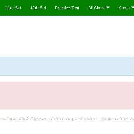
11th Std
12th Std
Practice Test
All Class
About
ொள்ள வடிவியல் சிந்தனை முக்கியமானது. எண் கணிதம் மற்றும் வடிவியலானது