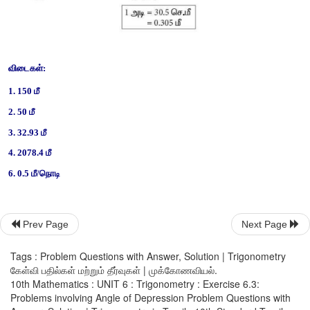
6. 
90 அடி உயரமுள்ள கட்டடத்தின் மேலிருந்து ஒளி ஊடுருவும் கண
கொண்ட மின் தூக்கியானது கீழ் நோக்கி வருகிறது. கட்டடத்தின் உ
தூக்கி இருக்கும்போது பூந்தோட்டத்தில் உள்ள ஒரு நீரூற்றின் இறக
ஆகும். இரண்டு நிமிடம் கழித்து அதன் இறக்கக்கோணம் 30° ஆ
Prev Page
Next Page
மின்தூக்கியின் நுழைவு வாயிலிருந்து நீரூற்று 
30√3
அடி தொலை
Tags : Problem Questions with Answer, Solution | Trigonometry
எனில் மின்தூக்கி கீழே வரும் வேகத்தைக் காண்க. 
கேள்வி பதில்கள் மற்றும் தீர்வுகள் | முக்கோணவியல்.
10th Mathematics : UNIT 6 : Trigonometry : Exercise 6.3:
Problems involving Angle of Depression Problem Questions with