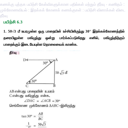
கணக்கு புத்தக பயிற்சி கேள்விகளுக்கான பதில்கள் மற்றும் தீர்வு - கணிதம் :
முக்கோணவியல் : இறக்கக் கோணக் கணக்குகள் : பயிற்சி வினாக்கள் விடை
தீர்வு
பயிற்சி 6.3
1. 
50√3
மீ உயரமுள்ள ஒரு பாறையின் உச்சியிலிருந்து 30° இறக
தரையிலுள்ள மகிழுந்து ஒன்று பார்க்கப்படுகிறது எனில், மகி
பாறைக்கும்
இடையேயுள்ள தொலைவைக் காண்க. 