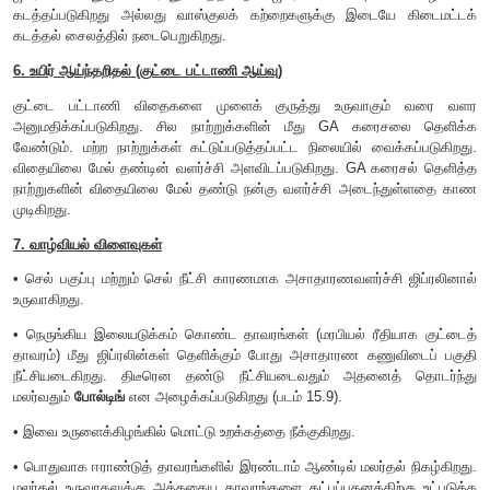
3. முன்னோடிப் பொருள்
ஜிப்ரலின்கள் வேதியல் ரீதியாக ஐசோபென்டனைல் பைரோபாஸ்ப
அழைக்கப்படும் 5-C முன்னோடிப் பொருள் ஐசோ பிரினாய்டு 
உருவான டர்பினாய்டு (இயற்கை ரப்பர், கரோட்டினாய்டு, ஸ்ட
அமைப்பை ஒத்திருக்கிறது. முதன்மை முன்னோடிப் பொருள் அசிட்
4. வேதி அமைப்பு
அனைத்து ஜிப்ரலின்களும் ஜிப்பெரெல்லேன் என்ற வே
பெற்றிருக்கிறது.
5. தாவரங்களில் இடப்பெயர்வு
ஜிப்ரலின்கள் துருவம் சாராது கடத்தப்படும். ஜிப்ரலின்கள் ஃபு
கடத்தப்படுகிறது அல்லது வாஸ்குலக் கற்றைகளுக்கு இடைய
கடத்தல் சைலத்தில் நடைபெறுகிறது.
6. உயிர் ஆய்ந்தறிதல் (குட்டை பட்டாணி ஆய்வு)