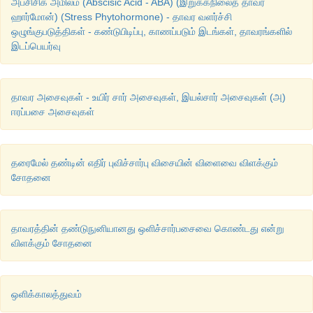
அப்சிசிக் அமிலம் (Abscisic Acid - ABA) (இறுக்கநிலைத் தாவர
ஹார்மோன்) (Stress Phytohormone) - தாவர வளர்ச்சி
ஒழுங்குபடுத்திகள் - கண்டுபிடிப்பு, காணப்படும் இடங்கள், தாவரங்களில்
இடப்பெயர்வு
தாவர அசைவுகள் - உயிர் சார் அசைவுகள், இயல்சார் அசைவுகள் (அ)
ஈரப்பசை அசைவுகள்
தரைமேல் தண்டின் எதிர் புவிச்சார்பு விசையின் விளைவை விளக்கும்
சோதனை
தாவரத்தின் தண்டுநுனியானது ஒளிச்சார்பசைவை கொண்டது என்று
விளக்கும் சோதனை
ஒளிக்காலத்துவம்