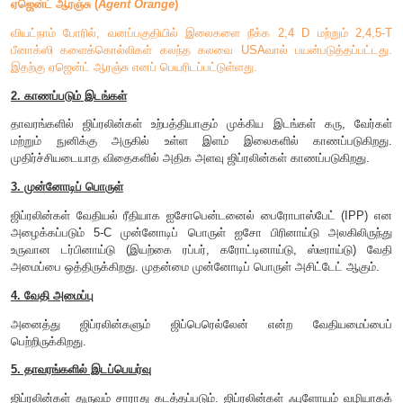
இப்பூஞ்சையிலிருந்து இச்செயல் தன்மை கொண்ட வேத
பிரித்தெடுத்து
ஜிப்ரலின்
எனப் பெயரிட்டார். பூஞ்சைகள் மற்றும் உய
100-க்கும் மேற்பட்ட ஜிப்ரலின்கள் இருப்பதாகக் கண்டறியப்
GA1, GA2, GA3 என வகைப்படுத்தப்பட்டுள்ளது. GA3 என்பது 
கண்டறியப்பட்ட ஜிப்ரலின் ஆகும். 1938-ல் யபுதா மற்றும் சுமிக
படிக வடிவில் பிரித்தெடுத்தனர். 1955-ல்
பிரெய்ன்
மற்றும் குழுவ
அமிலம்
எனும் வார்த்தை அறிமுகப்படுத்தப்பட்டது.
1961-ல்
குழுவினர் அதன் அமைப்பை நிறுவினர்.
ஏஜென்ட் ஆரஞ்சு (
Agent Orange
)
வியட்நாம் போரில், வனப்பகுதியில் இலைகளை நீக்க 2,4 D மற
பீனாக்ஸி களைக்கொல்லிகள் கலந்த கலவை USAவால் பயன்படு
இதற்கு ஏஜென்ட் ஆரஞ்சு எனப் பெயரிடப்பட்டுள்ளது.
2. காணப்படும் இடங்கள்
தாவரங்களில் ஜிப்ரலின்கள் உற்பத்தியாகும் முக்கிய இடங்கள்
மற்றும் நுனிக்கு அருகில் உள்ள இளம் இலைகளில் காண
முதிர்ச்சியடையாத விதைகளில் அதிக அளவு ஜிப்ரலின்கள் காணப்