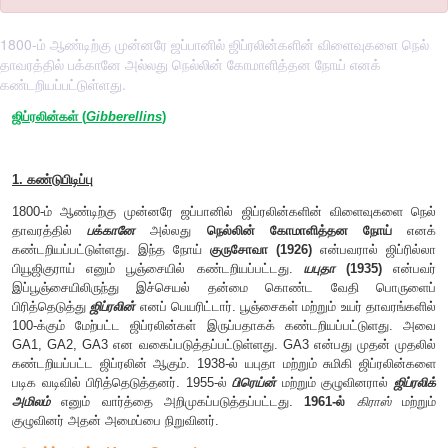
1800-ம் ஆண்டிற்கு முன்னரே ஜப்பானில் ஜிப்ரலின்களின் விளைவுகளை நெல்
தாவரத்தில் பக்கானே அல்லது நெல்லின் கோமாளித்தன நோய் எனக்
கண்டறியப்பட்டுள்ளது.
ஜிப்ரலின்கள் (
Gibberellins
)
1. கண்டுபிடிப்பு
1800-ம் ஆண்டிற்கு முன்னரே ஜப்பானில் ஜிப்ரலின்களின் வி
தாவரத்தில்
பக்கானே
அல்லது
நெல்லின் கோமாளித்தன
கண்டறியப்பட்டுள்ளது. இந்த நோய்
குருசோவா (1926)
என்பவரா
பியூஜிகுராய் எனும் பூஞ்சையில் கண்டறியப்பட்டது.
யபுதா
(19