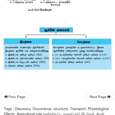
வேண்டும். இத்தகைய தாவரங்களில் ஜிப்ரலின்களை தெளி
தாவரங்களை தட்பப்பதனத்திற்கு உட்படுத்தாமல் முதல் ஆண்டி
உருவாக்கப்படுகிறது.
•
ஜிப்ரலின்களைப் பயன்படுத்தி கருவுறுதல் நடைபெறாம
கனிகள்
உருவாக்கப்படுகிறது. எடுத்துக்காட்டு: விதையிலாத் தக
மற்றும் வெள்ளரி.
•
சர்க்கரையின் அளவு குறையாமல் கரும்பில் கணுவிடைப்
தூண்டப்படுகிறது. இதனால் மகசூல் அதிகரிக்கிறது.
•
நீள்பகல் தாவரங்களாக இருந்தாலும் கூட குறும்பகல் நிலைய
தூண்டப்படுகிறது.
•
விதை முளைத்தலை தூண்டுகிறது.
Prev Page
Next Page
Tags : Discovery, Occurrence, structure, Transport, Physiological
Effects, Agricultural role கண்டுபிடிப்பு, காணப்படும் இடங்கள், வேதி