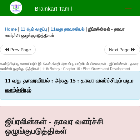
Brainkart Tamil
Toggl
naviga
|
|
|
ஜிப்ரலின்கள் - தாவர
Home
11 ஆம் வகுப்பு
11வது தாவரவியல்
வளர்ச்சி ஒழுங்குபடுத்திகள்
Prev Page
Next Page
கண்டுபிடிப்பு, காணப்படும் இடங்கள், வேதி அமைப்பு, வாழ்வியல் விளைவுகள் - ஜிப்ரலின்கள் - தாவர
வளர்ச்சி ஒழுங்குபடுத்திகள்
| 11th Botany : Chapter 15 : Plant Growth and Development
11 வது தாவரவியல் : அலகு 15 : தாவர வளர்ச்சியும் படிம
வளர்ச்சியும்
ஜிப்ரலின்கள் - தாவர வளர்ச்சி
ஒழுங்குபடுத்திகள்