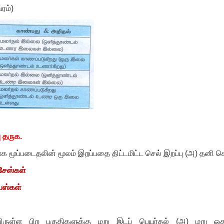
ரம்)
பு தருக.
ூப்படைதலின் மூலம் இறப்பதை திட்டமிட்ட செல் இறப்பு (அ) தனி செல
சேஸ்கள்
ேஸ்கள்
உயிருள்ள பிற பகுதிகளுக்கு மறு இடப் பெயர்தல் (அ) மறு ஒதுக