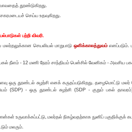
ுவாவதைத் தூண்டுகிறது.
சேகரமடையச் செய்ய உதவுகிறது.
்பாடுகள் பற்றி விவரி.
்ப மலர்தலுக்கான செயலியல் மாறுபாடு
ஒளிக்காலத்துவம்
எனப்படும்.
கல் நீளம் -
12
மணி நேரம் சாந்தியம் பென்சில் வேனிகம் - அவசிய பகல
ஒரு தூண்டல் சுழற்சி எனக் கருதப்படுகிறது. தழைமொட்டு மலர் மொ
ியம் (
SDP) -
ஒரு தூண்டல் சுழற்சி (
SDP -
குறும் பகல் தாவரம
்கள் உருவாக்கப்பட்டு
,
மலர்தல் நிகழ்வதற்காக நுனிப் பகுதிக்குக் க
டும் மலரும்.