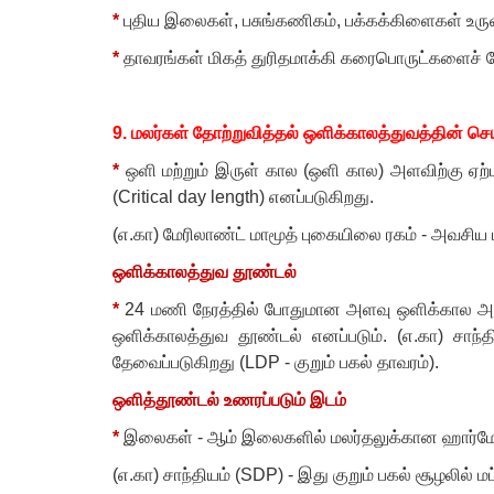
*
புதிய இலைகள்
,
பசுங்கணிகம்
,
பக்கக்கிளைகள் உர
*
தாவரங்கள் மிகத் துரிதமாக்கி கரைபொருட்களைச் 
9.
மலர்கள் தோற்றுவித்தல் ஒளிக்காலத்துவத்தின் செயல
*
ஒளி மற்றும் இருள் கால (ஒளி கால) அளவிற்கு ஏற
(
Critical day length)
எனப்படுகிறது.
(எ.கா) மேரிலாண்ட் மாமூத் புகையிலை ரகம் - அவசிய ப
ஒளிக்காலத்துவ தூண்டல்
*
24
மணி நேரத்தில் போதுமான அளவு ஒளிக்கால அளவு 
ஒளிக்காலத்துவ தூண்டல் எனப்படும். (எ.கா) சாந்த
தேவைப்படுகிறது (
LDP -
குறும் பகல் தாவரம்).
ஒளித்தூண்டல் உணரப்படும் இடம்
*
இலைகள் - ஆம் இலைகளில் மலர்தலுக்கான ஹார்மோன
(எ.கா) சாந்தியம் (
SDP) -
இது குறும் பகல் சூழலில் மட்