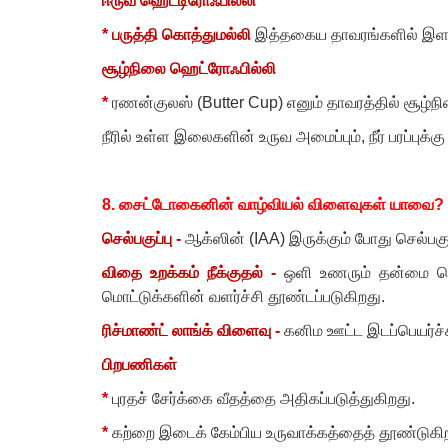
ஈருவ ஹெட்டிரோஃபில்லி
* பருத்தி கொத்துமல்லி
இத்தகைய தாவரங்களில் இளந
சூழ்நிலை ஹெட்ரோஃபில்லி
*
ரணன்குலஸ் (
Butter Cup)
எனும் தாவரத்தில் சூழ்
நீரில் உள்ள இலைகளின் உருவ அமைப்பும்
,
நீர் பரப்பு
8.
சைட்டோகைனின் வாழ்வியல் விளைவுகள் யாவை
?
செல்பகுப்பு -
ஆக்ஸின் (
IAA)
இருக்கும் போது செல்பக
விதை உறக்கம் நீக்குதல் -
ஒளி உணரும் தன்மை பெற
மொட்டுக்களின் வளர்ச்சி தூண்டப்படுகிறது.
ரிச்மாண்ட் லாங்க் விளைவு -
கனிம ஊட்ட இடப்பெயர்ச்
பிறபணிகள்
*
புரதச் சேர்க்கை வீதத்தை அதிகப்படுத்துகிறது.
*
கற்றை இடைக் கேம்பிய உருவாக்கத்தைத் தூண்டுகி