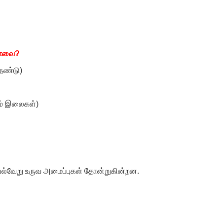
யாவை
?
தண்டு)
ும் இலைகள்)
 பல்வேறு உருவ அமைப்புகள் தோன்றுகின்றன.