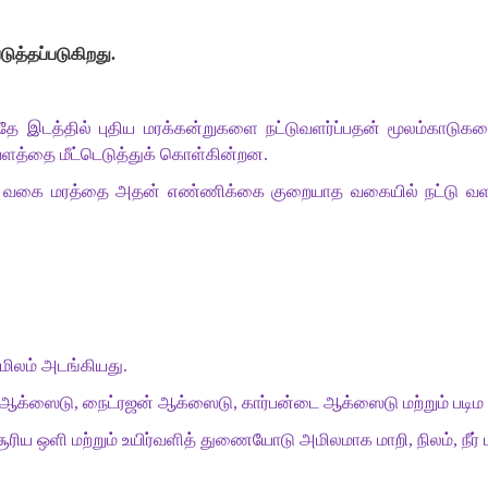
டுத்தப்படுகிறது
.
தே
இடத்தில்
புதிய
மரக்கன்றுகளை
நட்டுவளர்ப்பதன்
மூலம்காடுக
வளத்தை
மீட்டெடுத்துக்
கொள்கின்றன
.
வகை
மரத்தை
அதன்
எண்ணிக்கை
குறையாத
வகையில்
நட்டு
வள
மிலம்
அடங்கியது
.
ஆக்ஸைடு
,
நைட்ரஜன்
ஆக்ஸைடு
,
கார்பன்டை
ஆக்ஸைடு
மற்றும்
படிம
ூரிய
ஒளி
மற்றும்
உயிர்வளித்
துணையோடு
அமிலமாக
மாறி
,
நிலம்
,
நீர்