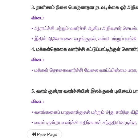
3.
நான்காம்
நிலை
பொருளாதார
நடவடிக்கை
ஓர்
அறிவு
விடை
:
•
ஆராய்ச்சி
மற்றும்
வளர்ச்சி
ஆகிய
அறிவுசார்
செயல்
•
இதில்
ஆலோசனை
வழங்குதல்
,
கல்வி
மற்றும்
வங்கி
4.
மக்கள்தொகை
வளர்ச்சி
கட்டுப்பாட்டிற்குள்
கொண்ட
விடை
:
•
மக்கள்
தொகைவளர்ச்சி
வேலை
வாய்ப்பின்மை
மாசு
5.
வளம்
குன்றா
வளர்ச்சியின்
இலக்குகள்
புவியைப்
பா
விடை
:
•
வளங்களைப்
பாதுகாத்துதல்
மற்றும்
அது
சார்ந்த
விழ
•
வளம்
குன்றா
வளர்ச்சி
எதிர்காலச்
சந்ததியினருக்கு
Prev Page