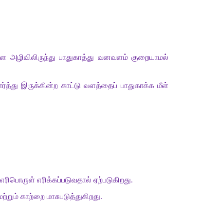
ளை
அழிவிலிருந்து
பாதுகாத்து
வனவளம்
குறையாமல்
ர்த்து
இருக்கின்ற
காட்டு
வளத்தைப்
பாதுகாக்க
மீள்
எரிபொருள்
எரிக்கப்படுவதால்
ஏற்படுகிறது
.
மற்றும்
காற்றை
மாசுபடுத்துகிறது
.