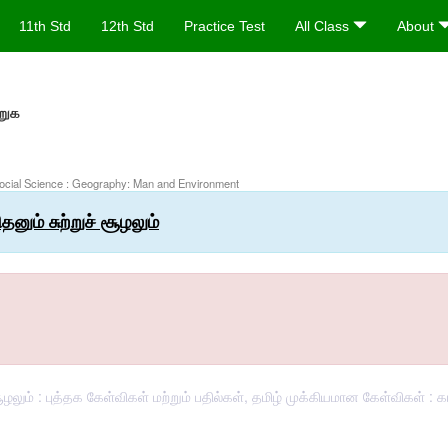
11th Std
12th Std
Practice Test
All Class
About
றுக
Social Science : Geography: Man and Environment
தனும் சுற்றுச் சூழலும்
 சூழலும் : புத்தக கேள்விகள் மற்றும் பதில்கள், தமிழ் முக்கியமான கேள்விகள் :