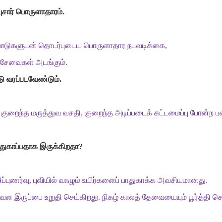
சார்
பொருளாதாரம்
.
பாடுகளுடன்
தொடர்புடைய
பொருளாதார
நடவடிக்கை
,
சேவைகள்
அடங்கும்
.
ு
வரப்படவேண்டும்
.
,
குறைந்த
மருத்துவ
வசதி
,
குறைந்த
அடிப்படைக்
கட்டமைப்பு
போன்ற
ப
துகாப்பதாக
இருக்கிறதா
?
ிப்புணர்வு
,
புவியில்
வாழும்
உயிர்களைப்
பாதுகாக்க
அவசியமானது
.
வள
இருப்பை
உறுதி
செய்கிறது
.
நிகழ்
காலத்
தேவையையும்
பூர்த்தி
செ