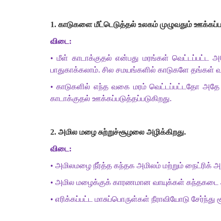
1.
காடுகளை
மீட்டெடுத்தல்
உலகம்
முழுவதும்
ஊக்கப்ப
விடை
:
•
மீள்
காடாக்குதல்
என்பது
மரங்கள்
வெட்டப்பட்ட
அ
பாதுகாக்கலாம்
.
சில
சமயங்களில்
காடுகளே
தங்கள்
•
காடுகளில்
எந்த
வகை
மரம்
வெட்டப்பட்டதோ
அதே
காடாக்குதல்
ஊக்கப்படுத்தப்படுகிறது
.
2.
அமில
மழை
சுற்றுச்சூழலை
அழிக்கிறது
.
விடை
:
•
அமிலமழை
நீர்த்த
கந்தக
அமிலம்
மற்றும்
நைட்ரிக்
அ
•
அமில
மழைக்குக்
காரணமான
வாயுக்கள்
கந்தகடை
•
எரிக்கப்பட்ட
மாசுப்பொருள்கள்
நீராவியோடு
சேர்ந்து
ச