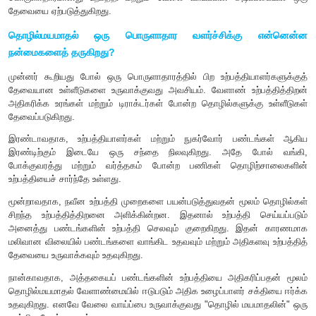
விலையைவிட விவசாயிகள் பெறும் விலை குறைவாக உள்ளது.
மூன்றாவதாக
,
நிலத்தின் இறுதி நிலை உற்பத்தித்திறன் குற
வருவதால் வேளாண் பணிகளுக்கு தொழிலாளர்களை ஈர்த்துக்க
வரையறைகளை பின்பற்ற நேரிடுகிறது. பெருமளவிலான மக
வாழ்வாதாரத்திற்கு வேளாண்மையை நம்பியிருப்பதாலும்
,
கூலி
வாய்ப்பில்லாததாலும் வறுமையின் அளவு தொடர்ந்து அதிகரிக்கிறத
இந்த அனைத்து காரணிகளின் விளைவாக வேளாண்துறையில் இர
பொருளாதாரமானது உற்பத்தி மற்றும் வேலை வாய்ப்பின் அடிப
தேவையை ஏற்படுத்துகிறது.
தொழில்மயமாதல் ஒரு பொருளாதார வளர்ச்சிக்கு
நன்மைகளைத் தருகிறது
?
முன்னர் கூறியது போல் ஒரு பொருளாதாரத்தில் பிற உற்பத்திய
தேவையான உள்ளீடுகளை உருவாக்குவது அவசியம். வேளாண் உற்
அதிகரிக்க உரங்கள் மற்றும் டிராக்டர்கள் போன்ற தொழில்களுக்
தேவைப்படுகிறது.