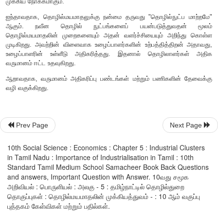
இரண்டாவதாக
,
உற்பத்தியாளர்கள் மற்றும் நுகர்வோர் பண
இரண்டிற்கும் இடையே ஒரு சந்தை நிலவுகிறது. அதே 
போக்குவரத்து மற்றும் வர்த்தகம் போன்ற பணிகள் தொழி
உற்பத்தியைச் சார்ந்தே உள்ளது.
மூன்றாவதாக
,
நவீன உற்பத்தி முறைகளை பயன்படுத்துவதன் மூல
சிறந்த உற்பத்தித்திறனை அளிக்கின்றன. இதனால் உற்பத்தி 
அனைத்து பண்டங்களின் உற்பத்தி செலவும் குறைகிறது. இ
மலிவான விலையில் பண்டங்களை வாங்கிட உதவவும் மற்றும் அதிகள
தேவையை உருவாக்கவும் உதவுகிறது.
Prev Page
Next Page
நான்காவதாக
,
அத்தகையப் பண்டங்களின் உற்பத்தியை அதிகரி
தொழில்மயமாதல் வேளாண்மையில் ஈடுபடும் அதிக உழைப்பாளர் ச
10th Social Science : Economics : Chapter 5 : Industrial Clusters
உதவுகிறது. எனவே வேலை வாய்ப்பை உருவாக்குவது "தொழில் மய
in Tamil Nadu : Importance of Industrialisation in Tamil : 10th
முக்கிய நோக்கமாகும்.
Standard Tamil Medium School Samacheer Book Back Questions
and answers, Important Question with Answer. 10வது சமூக
ஐந்தாவதாக
,
தொழில்மயமாதலுக்கு நன்மை தருவது "தொழில்நு
அறிவியல் : பொருளியல் : அலகு - 5 : தமிழ்நாட்டில் தொழில்துறை
ஆகும். நவீன தொழில் நுட்பங்களைப் பயன்படுத்து
தொகுப்புகள் : தொழில்மயமாதலின் முக்கியத்துவம் - : 10 ஆம் வகுப்பு
புத்தகம் கேள்விகள் மற்றும் பதில்கள்.
தொழில்மயமாதலின் முறைகளையும் அதன் வளர்ச்சியையும் அ