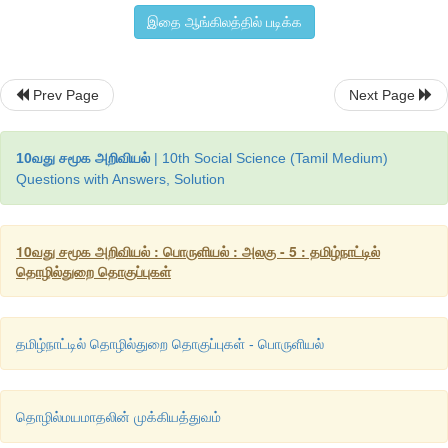
முடிகிறது. அவற்றின் விளைவாக உழைப்பாளர்களின் உற்பத்தித்
இதை ஆங்கிலத்தில் படிக்க
உழைப்பாளரின் உள்ளீடு அதிகரித்தது. இதனால் தொழிலா
வருமானம் ஈட்ட உதவுகிறது.
ஆறாவதாக
,
வருமானம் அதிகரிப்பு பண்டங்கள் மற்றும் பணிக
Prev Page
Next Page
வழி வகுக்கிறது.
10வது சமூக அறிவியல்
| 10th Social Science (Tamil Medium)
Questions with Answers, Solution
10வது சமூக அறிவியல் : பொருளியல் : அலகு - 5 : தமிழ்நாட்டில்
தொழில்துறை தொகுப்புகள்
தமிழ்நாட்டில் தொழில்துறை தொகுப்புகள் - பொருளியல்
தொழில்மயமாதலின் முக்கியத்துவம்