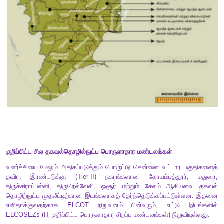
தீப்பெட்டி உற்பத்தித் தொழிற்சாலையில் புகழ்பெற்று விளங
பகுதியானது தற்பொழுது பட்டாசு மற்றும் அச்சிடும் தொழிலில் நா
நகரமாகத் திகழ்கிறது. இந்தியா
90%
பட்டாசு உற்பத்தி
80%
தீப்பெட்டி உற்பத்தி மற்றும்
60%
அச்சுப்பணி தேர்வுகளுக்கு ம
இதனையே சார்ந்துள்ளது. அச்சிடும் தொழிற்சாலை ஒவ்வொன்ற
பணிகளில் தனித்துவம் பெற்று மேலோங்கி விளங்குகிறது.
காலத்தில் தொடங்கப்பட்ட இத்தொழிலானது தற்பொழுது அதி
வாய்ப்பை அளிக்கிறது.
பட்டாசு தொழிற்சாலை