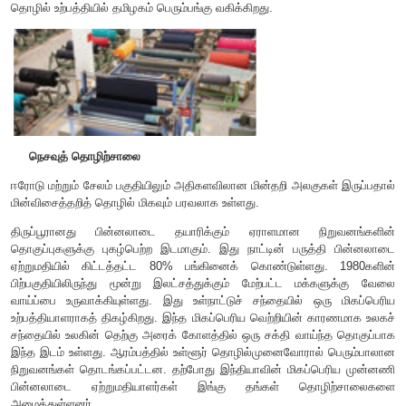
வாகன மற்றும் பேருந்து கட்டுமானத் தொழில் தொகுப்புகள்
தமிழகத்தின் மேற்கு பகுதியில் உள்ள நாமக்கல் மற்றும் திருச்செங
சுமை தூக்கும் வாகன முழுபாக கட்டமைப்பிற்கான தொழிற்ச
பெயர் பெற்ற இடங்களாகும்.
50
க்கும் மேற்பட்ட அலகுகளைக் 
மற்றொரு முக்கிய மையமாகத் திகழ்கிறது. பல தொழில் முனைவ
அளவிலான வாகனக் கட்டுமானத் துறையில் பணிபுரிந்து தற
சொந்த அலகுகளை அமைக்க முன்வந்துள்ளனர்.
நெசவுத் தொழில் தொகுப்புகள்
இந்தியாவில் மிகப்பெரிய நெசவுத் தொழில் துறைகளுக்கு தமிழ
விளங்குகிறது. காலனித்துவ காலத்திலிருந்து பருத்தி நெ
வளர்ச்சியின் காரணமாக கோயம்புத்தூர் "தென்னிந்தியாவின் மா
அழைக்கப்படுகிறது. தற்போது நெசவு ஆலைகளில் பெர
கோயம்புத்தூரைச் சுற்றியுள்ளன. நமது நாட்டின் மிகப் பெரிய 