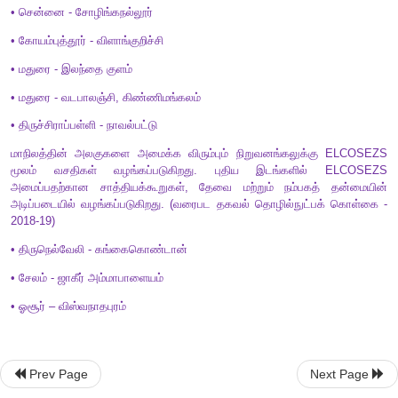
மின்னணுவியல் மற்றும் தகவல் தொழில்நுட்ப தொகுப்புகள்
1990
களில் ஏற்பட்ட பொருளாதார சீர்திருத்தத்திற்குப் பின் 
ஃபாக்ஸ்கான்
,
மோட்டோரோலா
,
சோனி எரிக்ஸன்
,
சாம்சங் மற்ற
வன்பொருள் மற்றும் மின்னணு பொருள் தயாரிப்பு நிறுவன
கருவிகள்
,
சுழல் பலகைகள்
,
நுகர்வோர் மின் சாதனப் பொருள் தயா
ஆரம்பித்தன. இந்நிறுவனங்கள் சென்னையைச் சுற்றியுள்ள
நிறுவனங்களை நிறுவின.
Prev Page
Next Page