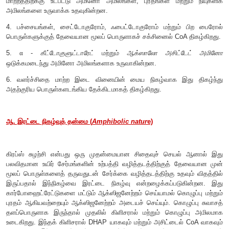
சர் ஹான்ஸ் அடால்ப் கிரப்ஸ் 1900
ஆம் ஆண்டு ஆகஸ்ட் 25 ஆம் 
நாட்டில் பிறந்தார். 1953 ஆம் ஆண்டு உடற்செயலியலில் சிட
சுழற்சியைக் கண்டுபிடித்ததற்காக இவருக்கு நோபல் பரிசு வழங்கப்
அ. கிரப்ஸ் சுழற்சியின் முக்கியத்துவம்: