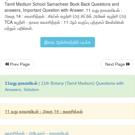
Tamil Medium School Samacheer Book Back Questions and
answers, Important Question with Answer. 11 வது தாவரவியல் :
அலகு 14 : சுவாசித்தல் : கிரப்ஸ் சுழற்சி (அ) சிட்ரிக் அமிலச் சுழற்சி (அ)
TCA சுழற்சி - தாவர சுவாசித்தல் : 11 ஆம் வகுப்பு புத்தகம் கேள்விகள்
ஆ. இரட்டை நிகழ்வுத் தன்மை (
Amphibolic natur
e)
மற்றும் பதில்கள்.
இதை ஆங்கிலத்தில் படிக்க
கிரப்ஸ் சுழற்சி என்பது ஒரு முதன்மையான சிதைவுச் செய
பலவிதமான உயிர் சேர்மங்களின் உற்பத்தி வழித்தடத்திற்குத்
மூலப் பொருள்களைத் தருவதுடன் சேர்க்கை வழித்தடத்திற்கு உதவ
Prev Page
Next Page
இருப்பதால் இந்நிகழ்வை இரட்டை நிகழ்வு என்றழைக்கப்பட
கார்போஹைட்ரேட்டுகளை மட்டும் ஆக்ஸிஜனேற்றம் செய்யாமல் கொழ
புரதம் ஆகியவற்றையும் ஆக்ஸிஜனேற்றம் அடையச் செய்யும். கொழ
11வது தாவரவியல்
| 11th Botany (Tamil Medium) Questions with
தளப்பொருளாக இருந்தால் முதலில் கிளிசரால் மற்றும் கொழு
Answers, Solution
உடைகிறது. இந்தக் கிளிசரால் DHAP யாகவும் மற்றும் அசிட்டைல
மாறுகிறது. இந்த அசிட்டைல் CoA கிரப்ஸ் சுழற்சியினுள் நுழை
சுவாசத் தளப்பொருளாக இருந்தால் புரோட்டியேஸ் நொதிய
11 வது தாவரவியல் : அலகு 14 : சுவாசித்தல்
அமிலமாக உடைகிறது. இந்த அமினோ அமிலங்கள் அமினோ நீக்கத்த
அதன் அமைப்பைப் பொருத்து பைருவிக் அமிலம் (அ) அசிட்டைல்
கிரப்ஸ் சுழற்சியில் நுழைகிறது. இவ்வாறு சுவாசத்தின் இட
சுவாசித்தல் - அறிமுகம் - தாவரவியல்