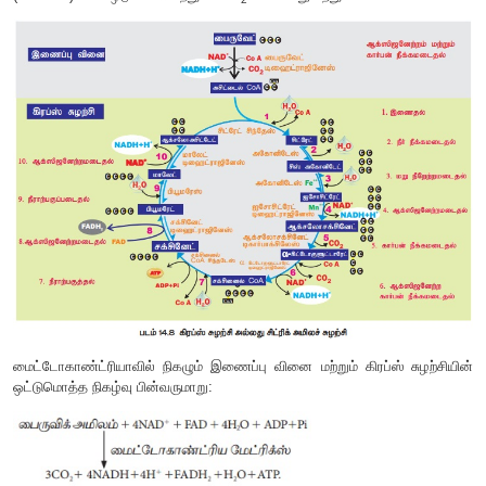
சுழற்சி (CAC) (அ) ட்ரை கார்பாக்ஸிலிக் அமில (TCA) சு
அழைக்கப்படுகிறது. இதனைத் தொடர்ந்து பலவிதமான நொதிகள
சுழற்சியான முறையில் தொடர்கிறது. இதன் 7-ஆம் நிலையில் ச
சக்சினைல் CoA சிந்தடேஸ் அல்லது சக்சினேட் தயோக
நொதியினால் சக்சினேட்டாக மாறும் போது எலக்ட்ரான் கடத்துச
நுழையாமல் தளப்பொருளிலிருந்து ATP உருவக்கப்
நிகழ்ச்சி
தளப்பொருள் பாஸ்பரிகரணம்
எனப்படும். விலங்க
இந்நிகழ்ச்சியின் போது GDP ஃபாஸ்பேட் ஏற்றமடைந்து GTP யா
ஒருங்கிணைந்த வினையில், GTP ல் உள்ள ஃபாஸ்பேட் வெளிய
யாக மாற்றமடைவதுடன், வெளியேறிய கனிம ஃபாஸ்பேட் (Pi) ஆன
இணைந்து தொடர்ச்சியாக ATP உருவாக்கத்தைச் செய்கின்றன. இ
4, 6, மற்றும் 10 ஆகிய மூன்று படி நிலைக
+
ஒடுக்கமடைந்து
NADH
+
H
ஆக மாறுகிறது, 8 ஆவது ப
(படம்14.8) FAD ஒடுக்கமடைந்து FADH
வாக மாறுகிறது.
2