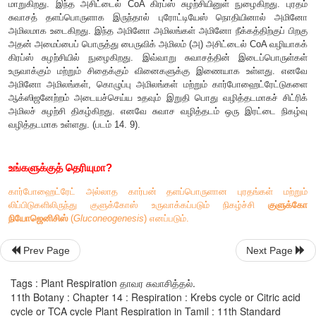
1. TCA சுழற்சியானது ஆற்றலை ATP வடிவத்தில் தாவரங்க
வளர்சிதை மாற்றங்களுக்கும் அளிக்கிறது.
2. பல்வேறு வளர்சேர்க்கை செயல்களை உருவாக்கும் கார்பன் சேர்ம
பொருளாகத் திகழ்கின்றன.
3. TCA சுழற்சியின் பல்வேறு இடைபொருள்கள் மீண்டு
மாற்றத்திற்க்கு உட்பட்டு அமினோ அமிலங்கள், புரதங்கள் மற்று
அமிலங்களை உருவாக்க உதவுகின்றன.
4. பச்சையங்கள், சைட்டோகுரோம், ஃபைட்டோகுரோம் மற்றும
பொருள்களுக்குத் தேவையான மூலப் பொருளாகச் சக்சினைல் CoA
5.
-
கீட்டோகுளுட்டாரேட்
மற்றும்
ஆக்ஸாலோ அசிட்ட
α
Prev Page
Next Page
ஒடுக்கமடைந்து அமினோ அமிலங்களாக உருவாகின்றன.
Tags : Plant Respiration தாவர சுவாசித்தல்.
6. வளர்ச்சிதை மாற்ற இடை வினையின் மைய நிகழ்வாக இத
11th Botany : Chapter 14 : Respiration : Krebs cycle or Citric acid
cycle or TCA cycle Plant Respiration in Tamil : 11th Standard
அதற்குரிய பொருள்களடங்கிய தேக்கிடமாகத் திகழ்கிறது.