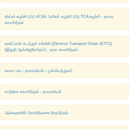
கிரப்ஸ் சுழற்சி (அ) சிட்ரிக் அமிலச் சுழற்சி (அ) TCA சுழற்சி - தாவர
சுவாசித்தல்
எலக்ட்ரான் கடத்துச் சங்கிலி (Electron Transport Chain (ETC))
(இறுதி ஆக்ஸிஜனேற்றம்) - தாவ சுவாசித்தல்
சுவாச ஈவு - தாவரவியல் - முக்கியத்துவம்
காற்றிலா சுவாசித்தல் - தாவரவியல்
ஆல்கஹாலிக் நொதித்தலை நிரூபித்தல்