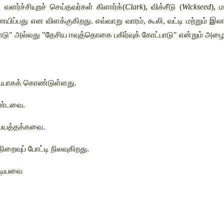
 வளர்ச்சியுறச் செய்தவர்கள் கிளார்க்(
Clark
), விக்சீடு (
Wickseed
), ம
ிப்பது என விளக்குகிறது. எவ்வாறு வாரம், கூலி, வட்டி மற்றும் இலா
டு" 
அல்லது
"தேசிய ஈவுத்தொகை பகிர்வுக் கோட்பாடு" என்றும் அழைக
யாகக் கொண்டுள்ளது. 
்டவை. 
ய்யத்தக்கவை. 
ிறைவுப் போட்டி நிலவுகிறது. 
ூடியவை 