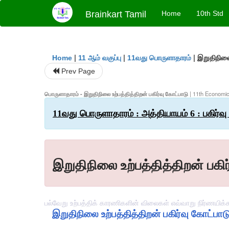
Brainkart Tamil
Home
10th Std
|
|
|
இறுதிநிலை 
Home
11 ஆம் வகுப்பு
11வது பொருளாதாரம்
Prev Page
பொருளாதாரம் - இறுதிநிலை உற்பத்தித்திறன் பகிர்வு கோட்பாடு
| 11th Economics
11வது பொருளாதாரம் : அத்தியாயம் 6 : பகிர்வு 
இறுதிநிலை உற்பத்தித்திறன் பகிர
பல்வேறு உற்பத்திக் காரணிகளின் விலைகள் எவ்வாறு நிர்ணயிக்
இறுதிநிலை உற்பத்தித்திறன் பகிர்வு கோட்பாட