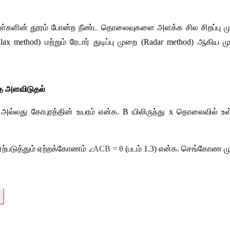
து கோள்களின் தூரம் போன்ற நீண்ட தொலைவுகளை அளக்க சில சிறப்பு
allax method) மற்றும் ரேடார் துடிப்பு முறை (Radar method) ஆ
ை அளவிடுதல் 
ல்லது கோபுரத்தின் உயரம் என்க. B யிலிருந்து x தொலைவில் உள்ள
ஏற்படுத்தும் ஏற்றக்கோணம் 
∠
ACB = θ
(படம் 1.3) என்க. செங்கோண ம