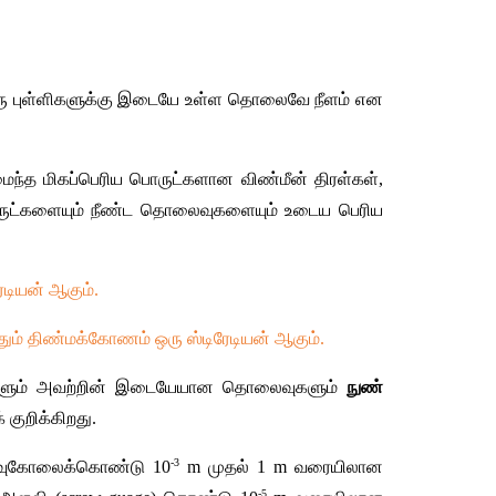
) இரு புள்ளிகளுக்கு இடையே உள்ள தொலைவே நீளம் என 
ந்த மிகப்பெரிய பொருட்களான விண்மீன் திரள்கள், 
பொருட்களையும் நீண்ட தொலைவுகளையும் உடைய பெரிய 
டியன் ஆகும். 
்தும் திண்மக்கோணம் ஒரு ஸ்டிரேடியன் ஆகும்.
ருட்களும் அவற்றின் இடையேயான தொலைவுகளும் 
நுண் 
குறிக்கிறது.
-3
அளவுகோலைக்கொண்டு 10
 m முதல் 1 m வரையிலான 
-5