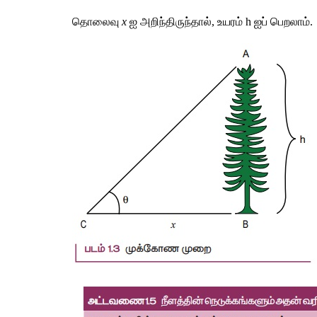
தொலைவு 
x
 ஐ அறிந்திருந்தால், உயரம் h ஐப் பெறலாம்.