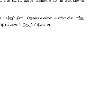
அளவி (screw guage) கொண்டு 10
 m வரையிலான 
ிய மற்றும் நீண்ட தொலைவுகளை அளக்க சில மாற்று 
) அட்டவணைப்படுத்தப்பட்டுள்ளன.