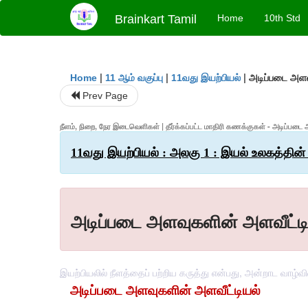
Brainkart Tamil
Home
10th Std
|
|
|
அடிப்படை அளவ
Home
11 ஆம் வகுப்பு
11வது இயற்பியல்
Prev Page
நீளம், நிறை, நேர இடைவெளிகள் | தீர்க்கப்பட்ட மாதிரி கணக்குகள் - அடிப்பட
11வது இயற்பியல் : அலகு 1 : இயல் உலகத்தின்
அடிப்படை அளவுகளின் அளவீட்டி
இயற்பியலில் நீளத்தைப் பற்றிய கருத்து என்பது, அன்றாட வாழ்
அடிப்படை அளவுகளின் அளவீட்டியல்