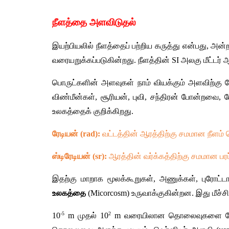
நீளத்தை அளவிடுதல்
இயற்பியலில் நீளத்தைப் பற்றிய கருத்து என்பது, அ
வரையறுக்கப்படுகின்றது. நீளத்தின் SI அலகு மீட்டர் ஆ
பொருட்களின் அளவுகள் நாம் வியக்கும் அளவிற்கு 
விண்மீன்கள், சூரியன், புவி, சந்திரன் போன்றவை
உலகத்தைக் குறிக்கிறது.
ரேடியன் (rad):
 வட்டத்தின் ஆரத்திற்கு சமமான நீளம்
ஸ்டிரேடியன் (sr):
 ஆரத்தின் வர்க்கத்திற்கு சமமான பர
இதற்கு மாறாக மூலக்கூறுகள், அணுக்கள், புரோட்ட
உலகத்தை
 (Micorcosm) உருவாக்குகின்றன. இது மீச்
-5
2
10
 m முதல் 10
 m வரையிலான தொலைவுகளை நேரடி 