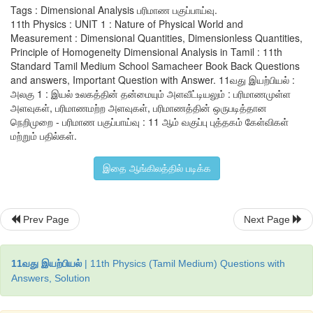
Tags : Dimensional Analysis பரிமாண பகுப்பாய்வு.
ஒரு மாறிலி பரிமாணமற்று இருப்பின் அவை பரிமாணமற்ற
11th Physics : UNIT 1 : Nature of Physical World and
Measurement : Dimensional Quantities, Dimensionless Quantities,
எனப்படுகின்றன. எ.கா:T, e (ஆய்லர் எண்) எண்கள் மற்றும் பல.
Principle of Homogeneity Dimensional Analysis in Tamil : 11th
Standard Tamil Medium School Samacheer Book Back Questions
பரிமாணங்களின் ஒருபடித்தான நெறிமுறை
and answers, Important Question with Answer. 11வது இயற்பியல் :
அலகு 1 : இயல் உலகத்தின் தன்மையும் அளவீட்டியலும் : பரிமாணமுள்ள
பரிமாணங்களின் ஒருப்படித்தான நெறிமுறைப்படி ஒரு சமன்பா
அளவுகள், பரிமாணமற்ற அளவுகள், பரிமாணத்தின் ஒருபடித்தான
நெறிமுறை - பரிமாண பகுப்பாய்வு : 11 ஆம் வகுப்பு புத்தகம் கேள்விகள்
ஒவ்வொரு உறுப்பின் பரிமாணங்களும் சமமாகும். எடுத்துக்காட்டாக
மற்றும் பதில்கள்.
2
2
என்ற சமன்பாட்டில் v
, u
 மற்றும் 2as ஆகியவற்றின் பரிமாணங்கள
2
-2
[L
T
] க்கு சமமாகவும் இருக்கும்.
இதை ஆங்கிலத்தில் படிக்க
Prev Page
Next Page
11வது இயற்பியல்
| 11th Physics (Tamil Medium) Questions with
Answers, Solution