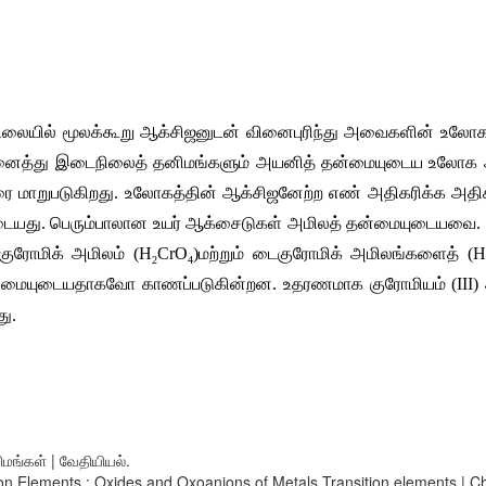
ிலையில்
மூலக்கூறு
ஆக்சிஜனுடன்
வினைபுரிந்து
அவைகளின்
உலோ
ைத்து
இடைநிலைத்
தனிமங்களும்
அயனித்
தன்மையுடைய
உலோக
ரை
மாறுபடுகிறது
. 
உலோகத்தின்
ஆக்சிஜனேற்ற
எண்
அதிகரிக்க
அதி
டையது
. 
பெரும்பாலான
உயர்
ஆக்சைடுகள்
அமிலத்
தன்மையுடையவை
.
குரோமிக்
அமிலம்
 (H
CrO
)
மற்றும்
டைகுரோமிக்
அமிலங்களைத்
 (
2
4
்மையுடையதாகவோ
காணப்படுகின்றன
. 
உதரணமாக
குரோமியம்
 (III) 
து
.
மங்கள் | வேதியியல்.
tion Elements : Oxides and Oxoanions of Metals Transition elements | 