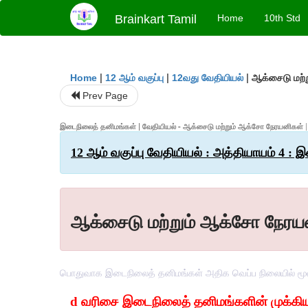
Brainkart Tamil
Home
10th Std
|
|
|
ஆக்சைடு மற்
Home
12 ஆம் வகுப்பு
12வது வேதியியல்
Prev Page
இடைநிலைத் தனிமங்கள் | வேதியியல் - ஆக்சைடு மற்றும் ஆக்சோ நேரயனிகள்
12 ஆம் வகுப்பு வேதியியல் : அத்தியாயம் 4 :
ஆக்சைடு மற்றும் ஆக்சோ நேரய
பொதுவாக இடைநிலைத் தனிமங்கள் அதிக வெப்ப நிலையில் மூ
d 
வரிசை
இடைநிலைத்
தனிமங்களின்
முக்க