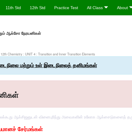
11th Std
12th Std
Practice Test
All Class
About
றும் ஆக்சோ நேரயனிகள்
| 12th Chemistry : UNIT 4 : Transition and Inner Transition Elements
 இடைநிலை மற்றும் உள் இடைநிலைத் தனிமங்கள்
னிகள்
லக்கூறு ஆக்சிஜனுடன் வினைபுரிந்து அவைகளின் உலோக ஆக்சைடுகளைத் தர
ியமானச்
சேர்மங்கள்