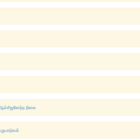
் ஆக்சிஜனேற்ற நிலை
ேறுபாடுகள்