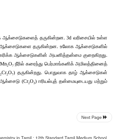
க
ஆக்சைடுகளைத்
தருகின்றன
. 3d 
வரிசையில்
உள்ள
ஆக்சைடுகளை
தருகின்றன
. 
உலோக
ஆக்சைடுகளில்
கரிக்க
ஆக்சைடுகளின்
அயனித்தன்மை
குறைகிறது
. 
 Mn
O
நீரில்
கரைந்து
பெர்மாங்கனிக்
அமிலத்தினைத்
2
7
H
Cr
O
) 
தருகின்றது
. 
பொதுவாக
தாழ்
ஆக்சைடுகள்
2
2
7
ஆக்சைடு
 (Cr
O
) 
ஈரியல்புத்
தன்மையுடையது
மற்றும்
2
3
Next Page
Chemistry in Tamil : 12th Standard Tamil Medium School