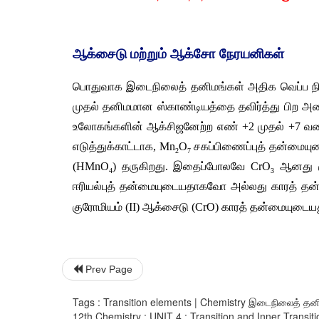
ஆக்சைடு
மற்றும்
ஆக்சோ
நேரயனிகள்
பொதுவாக
இடைநிலைத்
தனிமங்கள்
அதிக
வெப்ப
ந
முதல்
தனிமமான
ஸ்காண்டியத்தை
தவிர்த்து
பிற
அன
உலோகங்களின்
ஆக்சிஜனேற்ற
எண்
 +2 
முதல்
 +7 
வ
எடுத்துக்காட்டாக
, Mn
O
சகப்பிணைப்புத்
தன்மையு
2
7
(HMnO
) 
தருகிறது
. 
இதைப்போலவே
 CrO
ஆனது
4
3
ஈரியல்புத்
தன்மையுடையதாகவோ
அல்லது
காரத்
தன
குரோமியம்
 (II) 
ஆக்சைடு
 (CrO) 
காரத்
தன்மையுடைய
Prev Page
Tags : Transition elements | Chemistry இடைநிலைத் தனி
12th Chemistry : UNIT 4 : Transition and Inner Transi