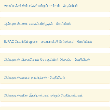
ஹைட்ராக்ஸி சேர்மங்கள் மற்றும் ஈதர்கள் - வேதியியல்
ஆல்கஹால்களை வகைப்படுத்துதல் - வேதியியல்
ஆல்கஹால்
மற்றும்
பீனால்களை
வேறுபடுத்தி
அறியும்
ச
IUPAC பெயரிடும் முறை - ஹைட்ராக்ஸி சேர்மங்கள் | வேதியியல்
i) 
பென்சீன்
டயசோனியம்
குளோரைடுடன்
ஆரஞ்சு
சிவப்பு
நிற
சாயம
மாறாக
எத்தனால்
தருவதில்லை
 . 
ஆல்கஹால் வினைசெயல் தொகுதியின் அமைப்பு - வேதியியல்
ii) 
நடுநிலை
 FeCl
உடன்
பீனால்
கரு
ஊதா
நிறத்தை
தருக
3
ஆல்கஹால்கள்
தருவதில்லை
 . 
ஆல்கஹால்களைத் தயாரித்தல் - வேதியியல்
iii) 
பீனால்
 NaOH 
உடன்
சோடியம்
பீனாக்ஸைடை
தருகிறது
. 
ஆன
NaOH 
உடன்
வினைப்படுவதில்லை
ஆல்கஹால்களின் இயற்பண்புகள் மற்றும் வேதிப்பண்புகள்