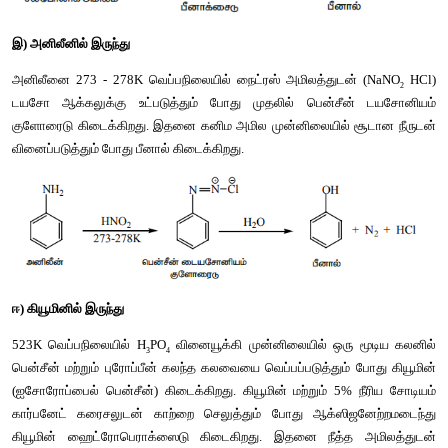
வினைப்படுத்த
பீனால்
கிடைக்கிறது
.
ஆ
) 
பென்சீன்
சல்போனிக்
அமிலத்தில்
இருந்து
பென்சீனை
ஒலியம்
கொண்டு
சல்போனேற்றம்
செய்யும்
ப
சல்போனிக்
அமிலம்
கிடைக்கிறது
. 
இதனை
 623K 
வெப்பநி
கொண்டு
வெப்பப்படுத்தும்
போது
உருவாகும்
சோடியம்
பீனாக்ஸ
அமிலமாக்கலுக்கு
உட்படுத்தும்
போது
பீனால்
கிடைக்கிறது
.