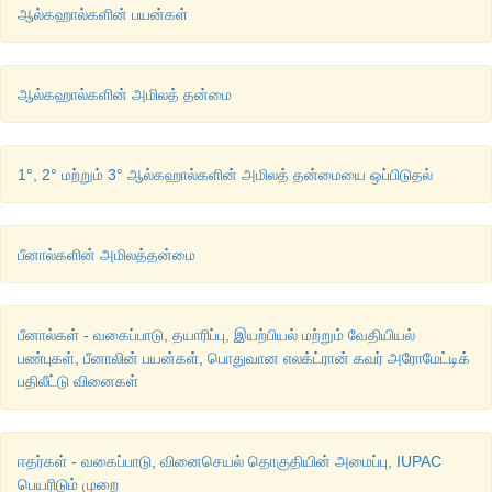
பீனாலின்
பயன்கள்
ஆல்கஹால்களின் பயன்கள்
1) 
உலகில்
உற்பத்தியாகும்
பாதியளவு
பீனால்கள்
பீனால்
ப
(
பேக்கலைட்
) 
பிசின்
தயாரிக்கப்பயன்படுகிறது
. 
ஆல்கஹால்களின் அமிலத் தன்மை
2) 
கீழ்கண்ட
பொருட்கள்
தயாரிக்க
பீனால்கள்
துவக்கப்பொருளாக
1°, 2° மற்றும் 3° ஆல்கஹால்களின் அமிலத் தன்மையை ஒப்பிடுதல்
i) 
பினசெடின்
, 
சலால்
, 
ஆஸ்பிரின்
போன்ற
மருந்துகளுக்கு
ii) 
பினால்ப்தலின்
நிறங்காட்டி
தயாரிக்க
பீனால்களின் அமிலத்தன்மை
iii) 
பிக்ரிக்
அமிலம்
எனும்
வெடி
மருந்து
தயாரிக்க
3) 
கார்பாலிக்
சோப்புகள்
மற்றும்
புரைத்தடுக்கும்
கார்பாலி
பீனால்கள் - வகைப்பாடு, தயாரிப்பு, இயற்பியல் மற்றும் வேதியியல்
பண்புகள், பீனாலின் பயன்கள், பொதுவான எலக்ட்ரான் கவர் அரோமேட்டிக்
பயன்படுகிறது
.
பதிலீட்டு வினைகள்
தன்மதிப்பீடு
ஈதர்கள் - வகைப்பாடு, வினைசெயல் தொகுதியின் அமைப்பு, IUPAC
பெயரிடும் முறை