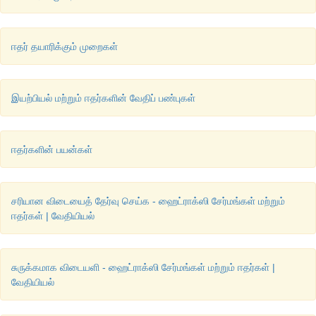
1. 
கீழ்கண்ட
எந்த
இணை
 1, 
மீத்தாக்ஸி
-4- 
நைட்ரோ
பென்சீனை
தர
ஈதர் தயாரிக்கும் முறைகள்
இயற்பியல் மற்றும் ஈதர்களின் வேதிப் பண்புகள்
2. m - 
கிரசாலை
சோடியம்
டை
குரோமேட்டுடன்
வினைப்படுத்தும
ஈதர்களின் பயன்கள்
நிகழும்
? 
3. 
பீனால்
, 
புரப்பன்
 - 2 - 
ஆல்
உடன்
 HF 
முன்னிலையில்
ப்ரீடால்
கிரா
சரியான விடையைத் தேர்வு செய்க - ஹைட்ராக்ஸி சேர்மங்கள் மற்றும்
ஈடுபடுகிறது
. 
விளைபொருளை
கண்டறிக
. 
ஈதர்கள் | வேதியியல்
சுருக்கமாக விடையளி - ஹைட்ராக்ஸி சேர்மங்கள் மற்றும் ஈதர்கள் |
வேதியியல்