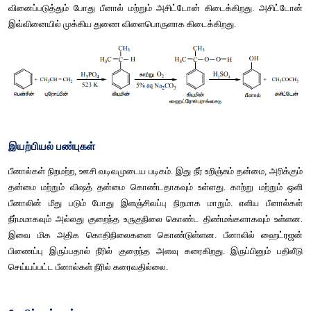
இ
) 
அனிலீனில்
இருந்து
அனிலீனை
 273 - 278K 
வெப்பநிலையில்
நைட்ரஸ்
அமிலத்துடன்
டயசோ
ஆக்கலுக்கு
உட்படுத்தும்
போது
முதலில்
பென்சீன்
குளோரைடு
கிடைக்கிறது
. 
இதனை
கனிம
அமில
முன்னிலையில்
வினைப்படுத்தும்
போது
பீனால்
கிடைக்கிறது
.
ஈ
) 
கியூமினில்
இருந்து
523K 
வெப்பநிலையில்
 H
PO
வினையூக்கி
முன்னிலையில்
ஒரு
3
4