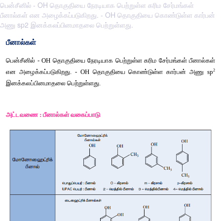
பென்சீனில் - OH தொகுதியை நேரடியாக பெற்றுள்ள கரிம சேர்மங்கள்
பீனால்கள் என அழைக்கப்படுகிறது. - OH தொகுதியை கொண்டுள்ள கார்பன்
அணு sp2 இனக்கலப்பினமாதலை பெற்றுள்ளது.
பீனால்கள்
பென்சீனில்
 - OH 
தொகுதியை
நேரடியாக
பெற்றுள்ள
கரிம
சேர்மங
என
அழைக்கப்படுகிறது
. - OH 
தொகுதியை
கொண்டுள்ள
கார
இனக்கலப்பினமாதலை
பெற்றுள்ளது
. 
அட்டவணை
 : 
பீனால்கள்
வகைப்பாடு