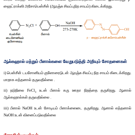
iv) 
ஹேலஜனேற்றம்
பீனால்
புரோமின்
நீருடன்
வினைப்பட்டு
 2,4,6 
டிரை
புரோமோ
வெண்மை
நிற
வீழ்படிவை
தருகிறது
.