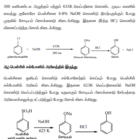
பீனால்களின்
தயாரிப்பு
முறைகள்
அ
) 
ஹேலோ
அரீனில்
இருந்து
 (
டவ்
முறை
)
300 
வளிமண்டல
அழுத்தம்
மற்றும்
 633K 
வெப்பநிலை
கொண்ட
வைத்து
குளோரோ
பென்சீனை
 6-8% NaOH 
கொண்டு
நீராற்
முதலில்
சோடியம்
பீனாக்ஸைடு
கிடைக்கிறது
. 
இதனை
நீர்த்த
 