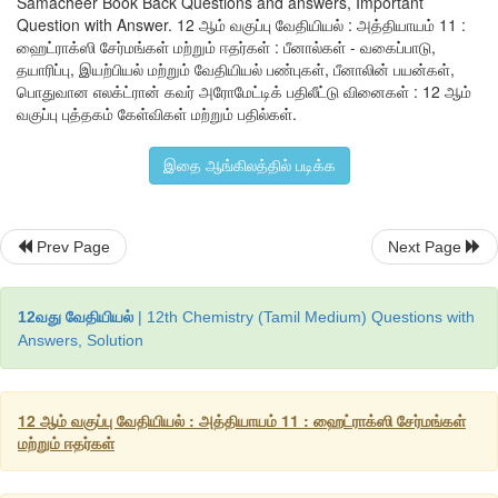
Samacheer Book Back Questions and answers, Important
அடர்
 H
SO
முன்னிலையில்
பீனால்
தாலிக்
நீரிலியுடன்
வினைப்பட்ட
2
4
Question with Answer. 12 ஆம் வகுப்பு வேதியியல் : அத்தியாயம் 11 :
கிடைக்கிறது
.
ஹைட்ராக்ஸி சேர்மங்கள் மற்றும் ஈதர்கள் : பீனால்கள் - வகைப்பாடு,
தயாரிப்பு, இயற்பியல் மற்றும் வேதியியல் பண்புகள், பீனாலின் பயன்கள்,
பொதுவான எலக்ட்ரான் கவர் அரோமேட்டிக் பதிலீட்டு வினைகள் : 12 ஆம்
வகுப்பு புத்தகம் கேள்விகள் மற்றும் பதில்கள்.
இதை ஆங்கிலத்தில் படிக்க
Prev Page
Next Page
12வது வேதியியல்
| 12th Chemistry (Tamil Medium) Questions with
viii) 
இணைப்பு
வினை
Answers, Solution
காரம்
கலந்த
பென்சீன்
டயசோனியம்
குளோரைடுடன்
பீனால்
ஹைட்ராக்ஸி
அசோபென்சீன்
 (
ஆரஞ்சு
சிவப்புநிற
சாயம்
) 
கிடைக்கி
12 ஆம் வகுப்பு வேதியியல் : அத்தியாயம் 11 : ஹைட்ராக்ஸி சேர்மங்கள்
மற்றும் ஈதர்கள்