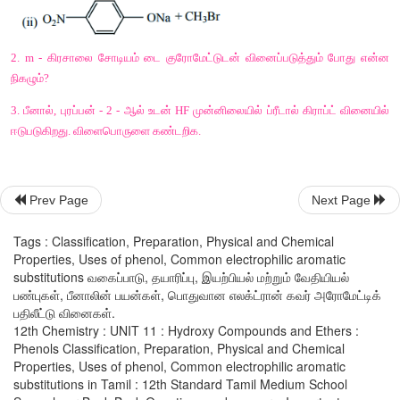
Vi) 
ரீமர்
 – 
டீமன்
வினை
CHCl
/NaOH, 
முன்னிலையில்
ஒரு
-CHO 
உடன்
பீனால்
வினைப
3
ஆர்த்தோ
இடத்தில்
 - CHO 
தொகுதி
இடம்
பெறுகிறது
. 
இவ்வினை
செய்யப்பட்ட
பென்சால்
குளோரைடு
எனும்
இடைநிலை
பொ
Prev Page
Next Page
நடைபெறுகிறது
.
Tags : Classification, Preparation, Physical and Chemical
Properties, Uses of phenol, Common electrophilic aromatic
substitutions வகைப்பாடு, தயாரிப்பு, இயற்பியல் மற்றும் வேதியியல்
பண்புகள், பீனாலின் பயன்கள், பொதுவான எலக்ட்ரான் கவர் அரோமேட்டிக்
பதிலீட்டு வினைகள்.
12th Chemistry : UNIT 11 : Hydroxy Compounds and Ethers :
Phenols Classification, Preparation, Physical and Chemical
Properties, Uses of phenol, Common electrophilic aromatic
vii) 
பீனால்ப்தலீன்
வினை
substitutions in Tamil : 12th Standard Tamil Medium School