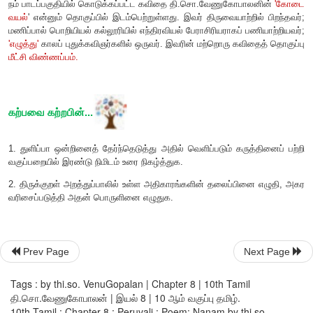
இன்றும்
கையிலே
வாளித்தண்ணீர்
,
சாயக்குவளை
,
கந்தைத்துணி
,
கட்டைத் தூரிகை:
அறப்பணி ஓய்வதில்லை
ஓய்ந்திடில் உலகமில்லை!
கோடை வயல் – தொகுப்பு
Prev Page
Next Page
நூல் வெளி
Tags : by thi.so. VenuGopalan | Chapter 8 | 10th Tamil
தி.சொ.வேணுகோபாலன் | இயல் 8 | 10 ஆம் வகுப்பு தமிழ்.
10th Tamil : Chapter 8 : Peruvali : Poem: Nanam by thi.so.