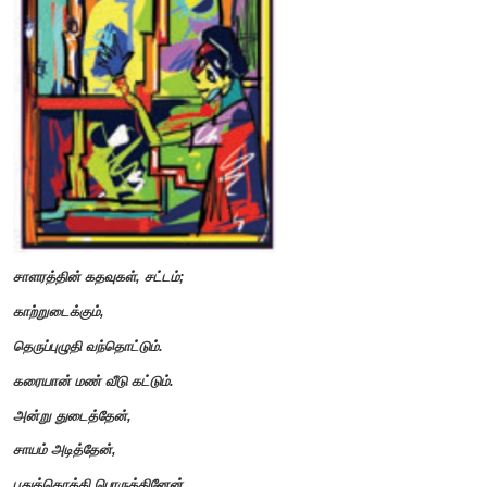
நுழையும்முன்
இயக்கமே உலகம் நிலைத்திருப்பதற்கான அடிப்படை. இயங்குதலின
உயர்வில்லை. கடல் அலைகளைப்போல் பணிகளும் ஓய்வதில
ஓய்ந்திடின் கடலுமில்லை. பணிகள் ஓய்ந்திடின் உலகமுமில
பணிகளோ உலகிற்கான பணிகளோ அவை அறம் சார்ந்து வளர வேண்