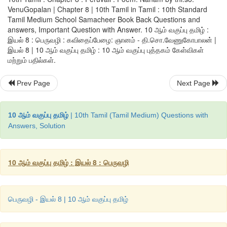
நம் பாடப்பகுதியில் கொடுக்கப்பட்ட கவிதை தி.சொ.வேணுகோப
VenuGopalan | Chapter 8 | 10th Tamil in Tamil : 10th Standard
வயல்
'
என்னும் தொகுப்பில் இடம்பெற்றுள்ளது. இவர் திருவையாற்ற
Tamil Medium School Samacheer Book Back Questions and
மணிப்பால் பொறியியல் கல்லூரியில் எந்திரவியல் பேராசிரியராகப் 
answers, Important Question with Answer. 10 ஆம் வகுப்பு தமிழ் :
இயல் 8 : பெருவழி : கவிதைப்பேழை: ஞானம் - தி.சொ.வேணுகோபாலன் |
'
எழுத்து
'
காலப் புதுக்கவிஞர்களில் ஒருவர். இவரின் மற்றொரு கவி
இயல் 8 | 10 ஆம் வகுப்பு தமிழ் : 10 ஆம் வகுப்பு புத்தகம் கேள்விகள்
மீட்சி விண்ணப்பம்.
மற்றும் பதில்கள்.
Prev Page
Next Page
கற்பவை கற்றபின்...
10 ஆம் வகுப்பு தமிழ்
| 10th Tamil (Tamil Medium) Questions with
Answers, Solution
1.
துளிப்பா ஒன்றினைத் தேர்ந்தெடுத்து அதில் வெளிப்படும் கரு
வகுப்பறையில் இரண்டு நிமிடம் உரை நிகழ்த்துக.
10 ஆம் வகுப்பு தமிழ் : இயல் 8 : பெருவழி
2.
திருக்குறள் அறத்துப்பாலில் உள்ள அதிகாரங்களின் தலைப்பின
வரிசைப்படுத்தி அதன் பொருளினை எழுதுக.
பெருவழி - இயல் 8 | 10 ஆம் வகுப்பு தமிழ்