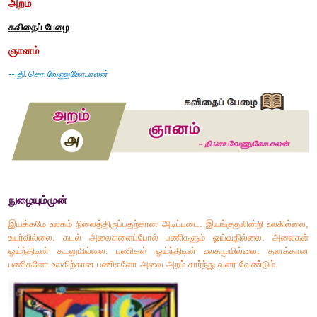
அறம்
கவிதைப் பேழை
ஞானம்
--
தி.சொ.வேணுகோபாலன்