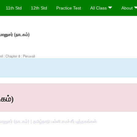
11th Std
12th Std
Practice Test
All Class
About
ானுசர் (நாடகம்)
il : Chapter 8 : Peruvali
கம்)
னுசர் (நாடகம்) | தமிழ்நாடு பள்ளி சமச்சீர் புத்தகங்கள்