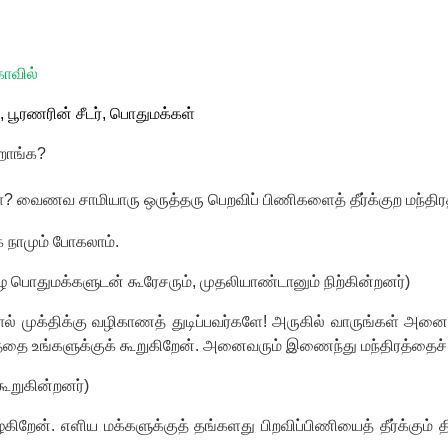
கோவில்
,
பூரணரின் சீடர்
,
பொதுமக்கள்
றாங்க
?
ா? வைணவ சாமியாரு ஒருத்தரு பெறவிப் பிணிகளைத் தீர்க்குற
மந்திர
க நாமும் போகலாம்.
ழே பொதுமக்களுடன் கூரேசரும்
,
முதலியாண்டானும் நிற்கின்றனர்)
ால் முக்திக்கு வழிகாணத் துடிப்பவர்களே! அருகில் வாருங்கள் அனை
ிரத்தை உங்களுக்குக் கூறுகிறேன். அனைவரும் இணைந்து மந்திரத்தைச
ூறுகின்றனர்)
கிறேன். எளிய மக்களுக்குத் தங்களது பிறவிப்பிணியைத் தீர்க்கும்