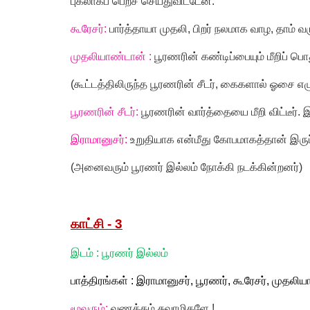
புகலாகப் பெறச் செய்துவிட்டேன்.
கூரேசர்:
பார்த்தாயா முதலி
,
பிறர் நலமாக வாழ
,
தாம் வர
முதலியாண்டான் :
பூரணரின் கண்டிப்பையும் மீறிப் ப
(
கூட்டத்திலிருந்த பூரணரின் சீடர்
,
கைகளால் ஓசை எழுப்
பூரணரின் சீடர்:
பூரணரின் வார்த்தையை மீறி விட்டீர்
இராமானுசர்:
உறுதியாக என்மீது கோபமாகத்தான் இருப்
(
அனைவரும் பூரணர் இல்லம் நோக்கி நடக்கின்றனர்)
காட்சி -
3
இடம் : பூரணர் இல்லம்
பாத்திரங்கள் : இராமானுசர்
,
பூரணர்
,
கூரேசர்
,
முதலிய
மூவரும்:
வணக்கம் சுவாமிகளே !