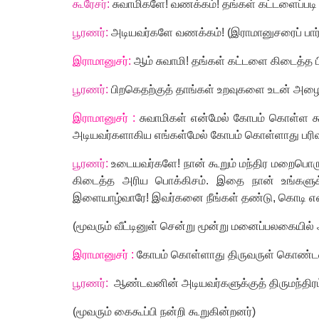
கூரேசர்:
சுவாமிகளே! வணக்கம்! தங்கள் கட்டளைப்படி ப
பூரணர்:
அடியவர்களே வணக்கம்! (இராமானுசரைப் பார்
இராமானுசர்:
ஆ
ம் சுவாமி! தங்கள் கட்டளை கிடைத்த பி
பூரணர்:
பிறகெதற்குத் தாங்கள் உறவுகளை உடன் அழைத்
இராமானுசர் :
சுவாமிகள் என்மேல் கோபம் கொள்ள கூட
அடியவர்களாகிய எங்கள்மேல் கோபம் கொள்ளாது பரிவு
பூரணர்:
உடையவர்களே! நான் கூறும் மந்திர மறைபொருள
கிடைத்த அரிய பொக்கிசம். இதை நான் உங்களுக்க
இளையாழ்வாரே! இவர்கனை நீங்கள் தண்டு
,
கொடி என
(
மூவரும் வீட்டினுள் சென்று மூன்று மனைப்பலகையில்
இராமானுசர் :
கோபம் கொள்ளாது திருவருள் கொண்ட
பூரணர்:
ஆண்டவனின் அடியவர்களுக்குத் திருமந்திரம் 
(
மூவரும் கைகூப்பி நன்றி கூறுகின்றனர்)