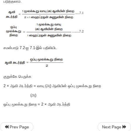
'n' = 1
எனக் கொண்டால்
,
ஹைட்ரஜன்
,
ஈரணு மூலக்கூறு ஆதலால்
நாம் ஆவி அடர்த்தியை மூலக்கூறு நிறையுடன் கீழ்கண்டவ
படுத்தலாம்.
Prev Page
Next Page