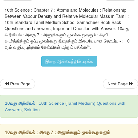
10th Science : Chapter 7 : Atoms and Molecules : Relationship
Between Vapour Density and Relative Molecular Mass in Tamil :
10th Standard Tamil Medium School Samacheer Book Back
Questions and answers, Important Question with Answer. 10வது
சமன்பாடு
7.2-
ஐ
7.1-
இல் பதிலியிட
அறிவியல் : அலகு 7 : அணுக்களும் மூலக்கூறுகளும் : ஆவி
அடர்த்திக்கும் ஒப்பு மூலக்கூறு நிறைக்கும் இடையேயான தொடர்பு - : 10
ஆம் வகுப்பு புத்தகம் கேள்விகள் மற்றும் பதில்கள்.
இதை ஆங்கிலத்தில் படிக்க
குறுக்கே பெருக்க
2 ×
ஆவி அடர்த்தி
=
வாயு (அ) ஆவியின் ஒப்பு மூலக்கூறு நிறை
Prev Page
Next Page
(
அ)
ஒப்பு மூலக்கூறு நிறை =
2 ×
ஆவி அடர்த்தி
10வது அறிவியல்
| 10th Science (Tamil Medium) Questions with
Answers, Solution
10வது அறிவியல் : அலகு 7 : அணுக்களும் மூலக்கூறுகளும்