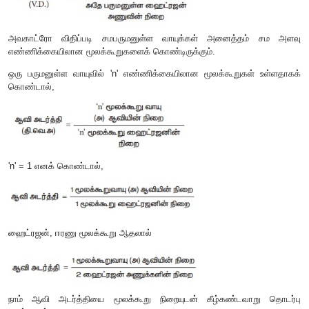
ii.
ஆவி அடர்த்தி (
V.D.):
மாறா வெப்ப மற்றும் அழுத்த நிலையில் ஒரு குறிப்பிட்ட பருமனுள
ஆவியின் நிறைக்கும் அதே பருமனுள்ள ஹைட்ரஜன் அணுவின் நிற
விகிதமே ஆவி அடர்த்தி எனப்படும்.
அவகாட்ரோ விதிப்படி சமபருமனுள்ள வாயுக்கள் அனைத்
எண்ணிக்கையிலான மூலக்கூறுகளைக் கொண்டிருக்கும்.
ஒரு பருமனுள்ள வாயுவில்
'n'
எண்ணிக்கையிலான மூலக்கூறுக
கொண்டால்
,