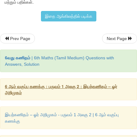
மற்றும் பதில்கள்.
எடுத்துக்காட்டு
 2.2
அதியன்
மற்றும்
முகிலன்
இருவரும்
உடன்
பிறந்தவர்கள்
. 
அதியன
இதை ஆங்கிலத்தில் படிக்க
முகிலன்
, 
அதியனை
விட
 6 
வயது
மூத்தவன்
என்பதை
இயற்க
எழுதுக
. 
அதியனின்
வயது
 20 
எனில்
, 
முகிலனின்
வயது
என்ன
?
Prev Page
Next Page
அதியனின்
வயது
 = '
p'
6வது கணிதம்
| 6th Maths (Tamil Medium) Questions with
முகிலனின்
வயது
 = '
p
 + 6' (
இயற்கணிதக்
கூற்று
)
Answers, Solution
p
 = 20, 
எனில்
, 
முகிலனின்
வயது
 = 20 + 6
6 ஆம் வகுப்பு கணக்கு : பருவம் 1 அலகு 2 : இயற்கணிதம் – ஓர்
= 26 
வயது
.
அறிமுகம்
இயற்கணிதம் – ஓர் அறிமுகம் - பருவம் 1 அலகு 2 | 6 ஆம் வகுப்பு
கணக்கு