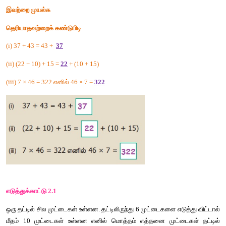
இங்கு
, 
என்பது
தெரியாத
எண்ணைக்
குறிக்கும்
.
இந்தச்
சமன்பாடுகளைப்
பொருளுடையதாக
மாற்ற
, 
முதல்
இரண்டாவது
கட்டத்தில்
 7 
மற்றும்
 3 
ஆவது
கட்டத்தில்
 6 
ஆகிய
பெறுதல்
வேண்டும்
.
இவற்றை
முயல்க
தெரியாதவற்றைக்
கண்டுபிடி
(i) 37 + 43 = 43 +  
37
(ii) (22 + 10) + 15 = 
22
 + (10 + 15)
(iii) 7 × 46 = 322 
எனில்
 46 × 7 = 
322