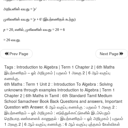
எனவே
, 
தெரியாத
எண்
'x' 
(
மாறி
) 
ஆனது
16
ஆகும்
.
இவற்றை
முயல்க
Prev Page
Next Page
m
  + 4 
இன்
கூடுதல்
 9 
எனப்
பெற
உரிய
 '
m
' 
இன்
மதிப்பைக்
காண்க
.
Tags : Introduction to Algebra | Term 1 Chapter 2 | 6th Maths
இயற்கணிதம் – ஓர் அறிமுகம் | பருவம் 1 அலகு 2 | 6 ஆம் வகுப்பு
கணக்கு.
6th Maths : Term 1 Unit 2 : Introduction To Algebra : Solving
unknowns through examples Introduction to Algebra | Term 1
Chapter 2 | 6th Maths in Tamil : 6th Standard Tamil Medium
School Samacheer Book Back Questions and answers, Important
Question with Answer. 6 ஆம் வகுப்பு கணக்கு : பருவம் 1 அலகு 2 :
இயற்கணிதம் – ஓர் அறிமுகம் : எடுத்துக்காட்டுகளில் இடம்பெறும்
தெரியாத எண்களைக் காணுதல் - இயற்கணிதம் – ஓர் அறிமுகம் | பருவம்
1 அலகு 2 | 6 ஆம் வகுப்பு கணக்கு : 6 ஆம் வகுப்பு புத்தகம் கேள்விகள்