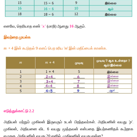
கொடுக்கப்பட்ட
கூற்றிலிருந்து
,
இதனை
, 
‘
x 
– 6'
என
எழுதலாம்
. 
இங்கு
‘x'
என்பது
தெரியாத
எண்
அடுத்ததாக
, 
x
இல்
எம்மதிப்பை
பிரதியிட்டால்
, 
'x – 
6
'
ஆனது
 10 
கண்டறிவோம்
.