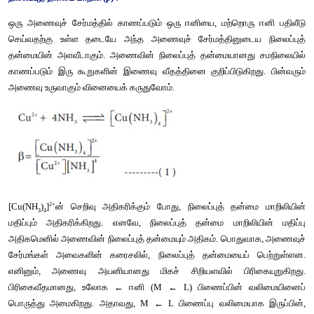
ஈனிகளின்
பதிலீட்டினைக்
குறிப்பிடுகிறது
. 
சில
நேர்வுகளில
சேர்மங்களில்
காணப்படும்
ஈனிகள்
, 
விரைவாக
பதிலீடு
அடைகின்
அணைவுச்
சேர்மங்கள்
நிலையற்ற
அணைவுச்
சேர்
அழைக்கப்படுகின்றன
. 
சில
அணைவுச்
சேர்மங்களில்
, 
ஈனிகள்
பத
மிக
மெதுவாக
நிகழ்கிறது
 (
சில
நேர்வுகளில்
எவ்வித
பதிலீடும்
நடை
) 
இத்தகைய
அணைவுச்
சேர்மங்கள்
மந்த
அணைவுச்
சே
அழைக்கப்படுகின்றன
. 
நிலைப்புத்
தன்மை
மாறிலி
 (β) :
ஒரு
அணைவுச்
சேர்மத்தில்
காணப்படும்
ஒரு
ஈனியை
, 
மற்றொர
செய்வதற்கு
உள்ள
தடையே
அந்த
அணைவுச்
சேர்மத்தினு
தன்மையின்
அளவீடாகும்
. 
அணைவின்
நிலைப்புத்
தன்மையானத
காணப்படும்
இரு
கூறுகளின்
இணைவு
வீதத்தினை
குறிப்பிடுக
அணைவு
உருவாகும்
வினையைக்
கருதுவோம்
. 