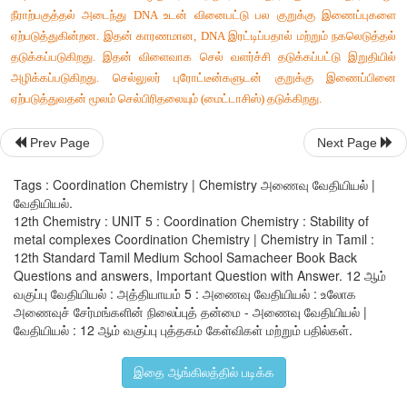
பயன்படுகின்றன
. 
எடுத்துக்காட்டாக
, 
(1) Ca-EDTA 
அணைவானது
, 
காரீயம்
மற்றும்
கதிர்வீச்சு
நச்சி
நீக்கி
குணப்படுத்த
பயன்படுகிறது
. 
(2) 
சிஸ்
-
பிளாட்டின்
ஆனது
புற்றுநோய்
கட்டிகளுக்கு
எதிரான
மருந்
பயன்படுகிறது
. 
Prev Page
Next Page
9. 
புகைப்படத்
தொழிலில்
, 
புகைப்படச்சுருள்
மேம்படுத்தப்படும்
Tags : Coordination Chemistry | Chemistry அணைவு வேதியியல் |
தயோசல்பேட்
கரைசலால்
கழுவப்படுகிறது
. 
எதிர்
பிம்பம்
நிலைநிற
வேதியியல்.
12th Chemistry : UNIT 5 : Coordination Chemistry : Stability of
சிதைவடையாத
 AgBr 
ஆனது
சோடியம்
டைதயோசல்பேட்டோ
அ
metal complexes Coordination Chemistry | Chemistry in Tamil :
என்ற
கரையக்கூடிய
அணைவுச்
சேர்மத்தினை
உ
12th Standard Tamil Medium School Samacheer Book Back
Questions and answers, Important Question with Answer. 12 ஆம்
புகைப்படச்சுருளை
நீரைக்
கொண்டு
கழுவுவதன்
மூலம்
இதனை
பிர
வகுப்பு வேதியியல் : அத்தியாயம் 5 : அணைவு வேதியியல் : உலோக
அணைவுச் சேர்மங்களின் நிலைப்புத் தன்மை - அணைவு வேதியியல் |
AgBr + 2 Na
S
O
 → Na
 [Ag(S
O
)
) + 2 NaBr
2
2
3
3
2
3
2
வேதியியல் : 12 ஆம் வகுப்பு புத்தகம் கேள்விகள் மற்றும் பதில்கள்.
10. 
பல்வேறு
உயிரியல்
அமைப்புகள்
உலோக
அணைவுகளைக்
இதை ஆங்கிலத்தில் படிக்க
எடுத்துக்காட்டு