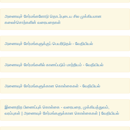
பல்வேறுநொதிகள்
(
என்னசம்கள்
) 
பயன்படுகின்றன
.
பெரும்பாலானவை
உலோக
அணைவுச்
சேர்மங்களாகும்
. 
எடு
அணைவுச் சேர்மங்களோடு தொடர்புடைய சில முக்கியமான
கலைச்சொற்களின் வரையறைகள்
கார்பாக்ஸிபெப்டிடேஸ்
என்ற
புரோட்டியேஸ்
நொதியானது
செரித்
பங்காற்றுகிறது
. 
இந்நொதியில்
துத்தநாகத்துடன்
புரோட்டின்
சகப்பிணைப்பில்
ஈடுபட்டுள்ளது
.
அணைவுச் சேர்மங்களுக்குப் பெயரிடுதல் - வேதியியல்
தங்களுக்குத்
தெரியுமா
?
அணைவுச் சேர்மங்களில் காணப்படும் மாற்றியம் - வேதியியல்
சிஸ்
-
பிளாட்டின்
அணைவுச் சேர்மங்களுக்கான கொள்கைகள் - வேதியியல்
இணைதிற பிணைப்புக் கொள்கை - வரையறை, முக்கியத்துவம்,
வரம்புகள் | அணைவுச் சேர்மங்களுக்கான கொள்கைகள் | வேதியியல்