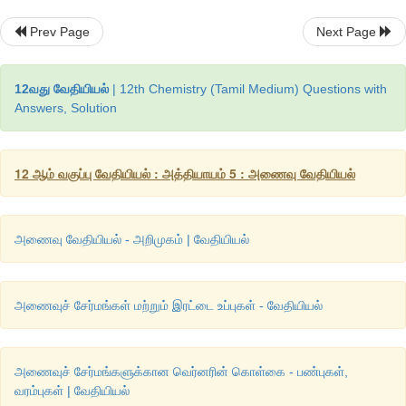
(i) 
இரத்த
சிகப்பணு
 (RBC) 
ஆனது
ஹீம்
தொகுதியைக்
கொண்டுள
Prev Page
Next Page
பார்பைரின்
அணைவாகும்
. 
இச்சேர்மம்
நுரையீரலில்
இருந்து
திசுக்களுக்கும்
, 
அங்கிருந்து
கார்பன்டைஆக்ஸைடை
நுரையீரலுக்
12வது வேதியியல்
| 12th Chemistry (Tamil Medium) Questions with
செய்கிறது
. 
Answers, Solution
(ii) 
தாவரங்கள்
மற்றும்
பாசிகளில்
காணப்படும்
பச்சை
நிற
நிறம
2+
குளோரோபில்
ஆனது
 Mg
ஐக்
கொண்டுள்ள
ஒரு
அணைவுச்
சேர்
12 ஆம் வகுப்பு வேதியியல் : அத்தியாயம் 5 : அணைவு வேதியியல்
மாற்றமடைந்த
பார்பைரின்
ஈனி
காணப்படுகிது
. 
இது
கார
எனப்படுகிறது
. CO
மற்றும்
நீரில்
இருந்து
கார்போஹைட்ரேட்
மற்
2
அணைவு வேதியியல் - அறிமுகம் | வேதியியல்
உருவாகும்
தாவரங்களின்
ஒளிச்
சேர்க்கை
வினையில்
இச்சேர
பங்காற்றுகிறது
. 
அணைவுச் சேர்மங்கள் மற்றும் இரட்டை உப்புகள் - வேதியியல்
(iii) 
வைட்டமின்
 B
 (
சயனோ
கோபாலமீன்
) 
உலோகத்தினைக்
கொ
12
+
வைட்டமினாகும்
. 
இதன்
மையத்தில்
 Co
அயனியும்
அதன
பார்பைரினைப்போன்றதொரு
ஈனியும்
காணப்படுகிறது
. 
அணைவுச் சேர்மங்களுக்கான வெர்னரின் கொள்கை - பண்புகள்,
வரம்புகள் | வேதியியல்
(iv) 
உயிரியல்
செயல்பாடுகளைநெறிபடுத்தும்
செ