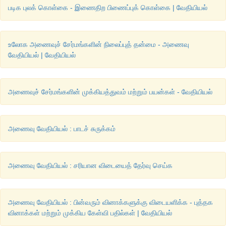
படிக புலக் கொள்கை - இணைதிற பிணைப்புக் கொள்கை | வேதியியல்
சிஸ்
பிளாட்டின்
ஒரு
தளசதுர
அணைவுச்
சேர்மமாகும்
. (cis- [Pt (N
இரு
ஒத்தத்
தொகுதிகள்
ஒரே
பக்கத்தில்
இடம்
பெற்றுள்ளன
. 
இது
உலோக அணைவுச் சேர்மங்களின் நிலைப்புத் தன்மை - அணைவு
அடிப்படையாகக்
கொண்ட
ஒரு
எதிர்
புற்றுநோய்
மருந்தாகும்
. 
இ
வேதியியல் | வேதியியல்
நீராற்பகுத்தல்
அடைந்து
 DNA 
உடன்
வினைபட்டு
பல
குறுக்கு
ஏற்படுத்துகின்றன
. 
இதன்
காரணமான
, DNA 
இரட்டிப்பதால்
மற்றும
அணைவுச் சேர்மங்களின் முக்கியத்துவம் மற்றும் பயன்கள் - வேதியியல்
தடுக்கப்படுகிறது
. 
இதன்
விளைவாக
செல்
வளர்ச்சி
தடுக்கப்ப
அழிக்கப்படுகிறது
. 
செல்லுலர்
புரோட்டீன்களுடன்
குறுக்கு
ஏற்படுத்துவதன்
மூலம்
செல்பிரிதலையும்
 (
மைட்டாசிஸ்
) 
தடுக்கிறது
.
அணைவு வேதியியல் : பாடச் சுருக்கம்
அணைவு வேதியியல் : சரியான விடையைத் தேர்வு செய்க
அணைவு வேதியியல் : பின்வரும் வினாக்களுக்கு விடையளிக்க - புத்தக
வினாக்கள் மற்றும் முக்கிய கேள்வி பதில்கள் | வேதியியல்