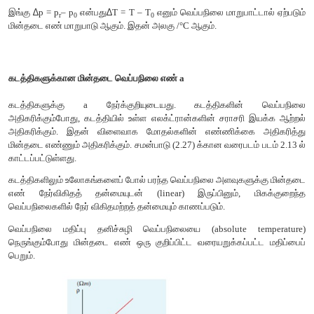
மின்தடை வெப்பநிலை எண் என்பது ஒரு டிகிரி வெப்பநிலை உயர்
மின்தடை எண் அதிகரிப்பிற்கும் T
வெப்பநிலையில் உள்ள மின்தட
0
இடையே உள்ள விகிதம் ஆகும்.
சமன்பாடு (2.27) லிருந்து p
– p
= ap
(T-T
) என எழுதலாம்.
r
0
0
0
∆
∆
இங்கு
p = p
– p
என்பது
T = T – T
எனும் வெப்பநிலை மாறுபாட
r
0
0
மின்தடை எண் மாறுபாடு ஆகும். இதன் அலகு /°C ஆகும்.
கடத்திகளுக்கான மின்தடை வெப்பநிலை எண் a
கடத்திகளுக்கு a நேர்க்குறியுடையது. கடத்திகளின
அதிகரிக்கும்போது, கடத்தியில் உள்ள எலக்ட்ரான்களின் சராசரி