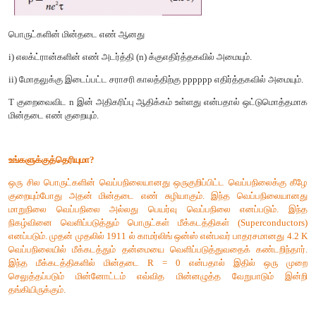
குறைக்கடத்தியானது வெப்ப தடையகம் (Thermistor) எனப்படும்.
அட்டவணை 2.3 ல் பல்வேறு பொருட்களின் மின்தடை வெப்பந
மதிப்புகள் தரப்பட்டுள்ளன.