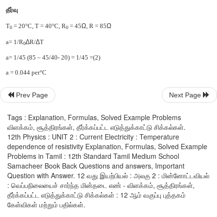
ii) மோதலுக்கு இடைப்பட்ட சராசரி காலத்திற்கு pppppp எதிர்த்தக
T குறைவைவிட n இன் அதிகரிப்பு ஆதிக்கம் உள்ளது என்பதால் 
மின்தடை எண் குறையும்.
உங்களுக்குத்தெரியுமா?
Prev Page
Next Page
ஒரு சில பொருட்களின் வெப்பநிலையானது ஒருகுறிப்பிட்ட வெப்ப
குறையும்போது அதன் மின்தடை எண் சுழியாகும். இந்த வெ
Tags : Explanation, Formulas, Solved Example Problems
மாறுநிலை வெப்பநிலை அல்லது பெயர்வு வெப்பநிலை எனப்
விளக்கம், சூத்திரங்கள், தீர்க்கப்பட்ட எடுத்துக்காட்டு சிக்கல்கள்.
12th Physics : UNIT 2 : Current Electricity : Temperature
நிகழ்வினை வெளிப்படுத்தும் பொருட்கள் மீக்கடத்திகள் (Sup
dependence of resistivity Explanation, Formulas, Solved Example
எனப்படும். முதன் முதலில் 1911 ல் காமர்லிங் ஒன்ஸ் என்பவர் பா
Problems in Tamil : 12th Standard Tamil Medium School
வெப்பநிலையில் மீக்கடத்தும் தன்மையை வெளிப்படுத்துவதைக் 
Samacheer Book Back Questions and answers, Important
இந்த மீக்கடத்திகளில் மின்தடை R = 0 என்பதால் இதி
Question with Answer. 12 வது இயற்பியல் : அலகு 2 : மின்னோட்டவியல்
செலுத்தப்படும் மின்னோட்டம் எவ்வித மின்னழுத்த வேறு
: வெப்பநிலையைச் சார்ந்த மின்தடை எண் - விளக்கம், சூத்திரங்கள்,
தீர்க்கப்பட்ட எடுத்துக்காட்டு சிக்கல்கள் : 12 ஆம் வகுப்பு புத்தகம்
தங்கியிருக்கும்.
கேள்விகள் மற்றும் பதில்கள்.