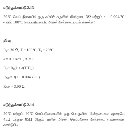
பின்வரும் கருத்தின் மூலம் மின்தடை எண் வெப்பநிலையை சார்
புரிந்து கொள்ளலாம். பகுதி 2.1.3 யில், மின் கடத்து எண்
கண்டோம். மின்தடை எண் ஆனது ppppppppp வின் தலைகீழ் 
இதனை கீழ்க்கண்டவாறு எழுதலாம்.
பொருட்களின் மின்தடை எண் ஆனது
i) எலக்ட்ரான்களின் எண் அடர்த்தி (n) க்குஎதிர்த்தகவில் அமையும்.