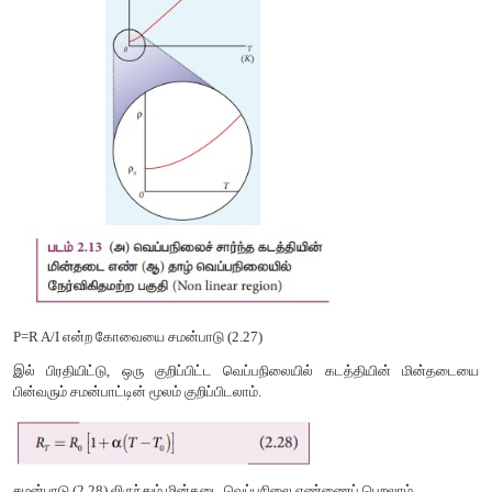
அதிகரிக்கும். இதன் விளைவாக மோதல்களின் எண்ணிக்கை
மின்தடை எண்ணும் அதிகரிக்கும். சமன்பாடு (2.27) க்கான வரைபடம
காட்டப்பட்டுள்ளது.
கடத்திகளிலும் உலோகங்களைப் போல் பரந்த வெப்பநிலை அளவுகள
எண் நேர்விகிதத் தன்மையுடன் (linear) இருப்பினும், 
வெப்பநிலைகளில் நேர் விகிதமற்றத் தன்மையும் காணப்படும்.
வெப்பநிலை மதிப்பு தனிச்சுழி வெப்பநிலையை (absolute 
நெருங்கும்போது மின்தடை எண் ஒரு குறிப்பிட்ட வரையறுக்கப்ப
பெறும்.