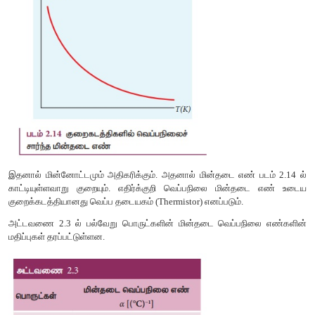
∆
∆
இங்கு
R = R
– R
என்பது
T = T –T
எனும் வெப்பநிலை மாற்றத
T
0
0
மின்தடை மாறுபாடு ஆகும்.
குறைகடத்திகளின் a மதிப்பு
குறைகடத்திகளில், வெப்பநிலை அதிகரித்தால் மின்தடை எ
வெப்பநிலை உயரும்போது [பாடம் 9 இல் குறைகடத்திகளில் மின்
விவரிக்கப்பட்டுள்ளது] குறைகடத்தியின் அணுக்களில் இ