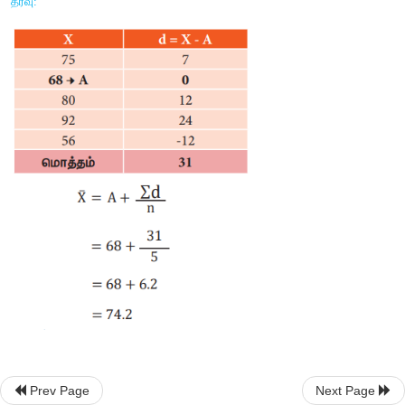
சுருக்க முறை
இம்முறையில் கூட்டுச் சராசரியினை கண்டறிய சூத்திரம்
இங்கு A = அனுமானிக்கப்பட்ட கூட்டுச் சராசரி 
∑
d = அனுமானிக்கப்பட்ட சராசரியிலிருந்து X-ன் விலகல்
n = மொத்தமுள்ள உறுப்பினர்களின் எண்ணிக்கை.
உதாரணம் 2:
 ஒரு வகுப்பில் பயிலும் 5 மாணவர்கள் ஒரு பாட
மதிப்பெண்க ள் 75, 68, 80, 92, 56. இம்மதிப்பெண்களுக்க
சராசரியினை கண்டறிக.
Prev Page
Next Page