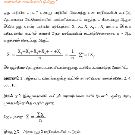
 சராசரி என்பதன் பொருள்
* "மையப்போக்கு அளவை என்பது எந்த எண்ணைச் சுற்றி ம
இருக்கின்றதோ அந்த எண்ணினை கண்டறிவது." 
* 'எந்த ஒரு எண்ணை மற்ற எண்கள் பிரதிபலிக்கின்றதோ அந்த 
ஆகும்." 
* "மொத்தமாக அனைத்து எண்களையும் தொகுத்துச் சொல்கிற
எண்களின் மையம் எனப்படுகிறது."
ஒரு மாறியின் சராசரி என்பது மாறியின் அனைத்து எண் மதிப்புகள
தொகையை அவ்வெண்களின் எண்ணிக்கையால் வகுத்தால் கிடைப
இப்பொழுது x என்ற மாறியின் மதிப்புக்கள் X
, X
, X
X
… X
 எ
1
2
3, 
4 
n
மதிப்புகளின் கூட்டுச் சராசரி அந்த மதிப்புகளின் கூட்டுத்தொ
வகுத்தால் கிடைப்பது ஆகும்.