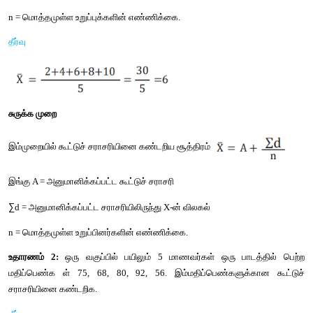
இச் சூத்திரம் தொகுக்கப்படாத விவரங்களுக்கு மட்டுமே பயன்படுத
உதாரணம் 1 :
 கீழ்கண்ட விவரங்களுக்கு கூட்டுச் சராசரியினை கணக
6, 8, 10.
இதில் நாம் இருமுறைகளில் கூட்டுச் சராசரியினை கண்டறியலாம்.
முறை, மற்றொன்று சுருக்க முறை.
நேரடி முறை: 
∑
இங்கு 
X = அனைத்து X மதிப்புக்களின் கூடுதல்.
n = மொத்தமுள்ள உறுப்புக்களின் எண்ணிக்கை.
தீர்வு 