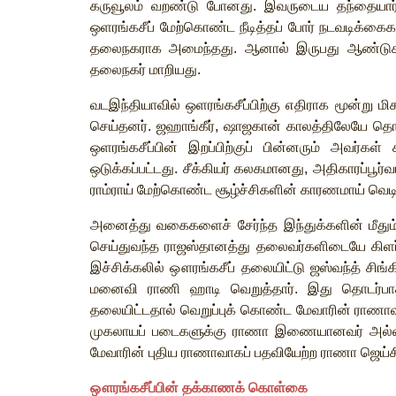
கருவூலம்
வறண்டு
போனது
.
இவருடைய
தந்தையார
ஒளரங்கசீப்
மேற்கொண்ட
நீடித்தப்
போர்
நடவடிக்கைக
தலைநகராக
அமைந்தது
.
ஆனால்
இருபது
ஆண்டுக
தலைநகர்
மாறியது
.
வடஇந்தியாவில்
ஒளரங்கசீப்பிற்கு
எதிராக
மூன்று
மி
செய்தனர்
.
ஜஹாங்கீர்
,
ஷாஜகான்
காலத்திலேயே
தொட
ஒளரங்கசீப்பின்
இறப்பிற்குப்
பின்னரும்
அவர்கள்
ஒடுக்கப்பட்டது
.
சீக்கியர்
கலகமானது
,
அதிகாரப்பூர்
ராம்ராய்
மேற்கொண்ட
சூழ்ச்சிகளின்
காரணமாய்
வெடி
அனைத்து
வகைகளைச்
சேர்ந்த
இந்துக்களின்
மீதும
செய்துவந்த
ராஜஸ்தானத்து
தலைவர்களிடையே
கிளர
இச்சிக்கலில்
ஔரங்கசீப்
தலையிட்டு
ஜஸ்வந்த்
சிங்க
மனைவி
ராணி
ஹாடி
வெறுத்தார்
.
இது
தொடர்ப
தலையிட்டதால்
வெறுப்புக்
கொண்ட
மேவாரின்
ராணா
முகலாயப்
படைகளுக்கு
ராணா
இணையானவர்
அல்
மேவாரின்
புதிய
ராணாவாகப்
பதவியேற்ற
ராணா
ஜெய்ச
ஔரங்கசீப்பின்
தக்காணக்
கொள்கை