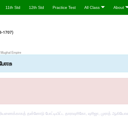
11th Std
12th Std
Practice Test
All Class
About
8-1707)
he Mughal Empire
பேரரசு
ில் அரியணைக்காகத் தன்னோடு போட்டியிட்ட தாராஷூகோ, ஷூஜா, முராத் ஆகி