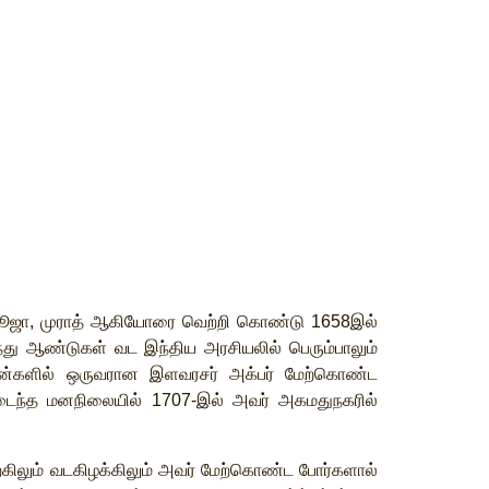
ூஜா
,
முராத்
ஆகியோரை
வெற்றி
கொண்டு
1658
இல்
்து
ஆண்டுகள்
வட
இந்திய
அரசியலில்
பெரும்பாலும்
ன்களில்
ஒருவரான
இளவரசர்
அக்பர்
மேற்கொண்ட
டைந்த
மனநிலையில்
1707-
இல்
அவர்
அகமதுநகரில்
கிலும்
வடகிழக்கிலும்
அவர்
மேற்கொண்ட
போர்களால்