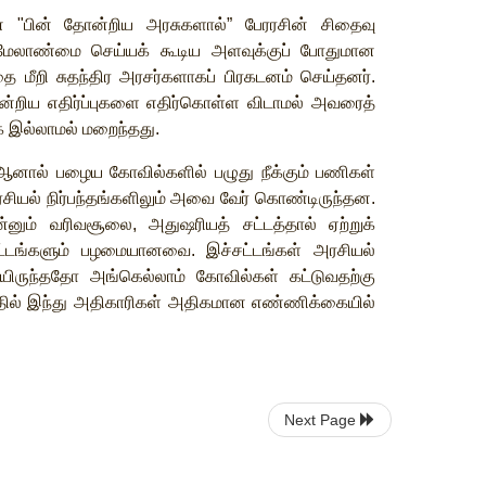
்
"
பின்
தோன்றிய
அரசுகளால்
”
பேரரசின்
சிதைவு
மேலாண்மை
செய்யக்
கூடிய
அளவுக்குப்
போதுமான
தை
மீறி
சுதந்திர
அரசர்களாகப்
பிரகடனம்
செய்தனர்
.
ன்றிய
எதிர்ப்புகளை
எதிர்கொள்ள
விடாமல்
அவரைத்
க
இல்லாமல்
மறைந்தது
.
ஆனால்
பழைய
கோவில்களில்
பழுது
நீக்கும்
பணிகள்
சியல்
நிர்பந்தங்களிலும்
அவை
வேர்
கொண்டிருந்தன
.
்னும்
வரிவசூலை
,
அதுஷரியத்
சட்டத்தால்
ஏற்றுக்
்டங்களும்
பழமையானவை
.
இச்சட்டங்கள்
அரசியல்
யிருந்ததோ
அங்கெல்லாம்
கோவில்கள்
கட்டுவதற்கு
ில்
இந்து
அதிகாரிகள்
அதிகமான
எண்ணிக்கையில்
Next Page