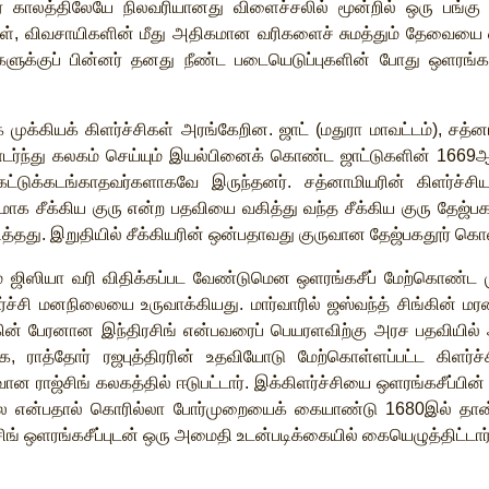
்
காலத்திலேயே
நிலவரியானது
விளைச்சலில்
மூன்றில்
ஒரு
பங்கு
ள்
,
விவசாயிகளின்
மீது
அதிகமான
வரிகளைச்
சுமத்தும்
தேவையை
ளுக்குப்
பின்னர்
தனது
நீண்ட
படையெடுப்புகளின்
போது
ஒளரங்கச
க
முக்கியக்
கிளர்ச்சிகள்
அரங்கேறின
.
ஜாட்
(
மதுரா
மாவட்டம்
),
சத்னா
ர்ந்து
கலகம்
செய்யும்
இயல்பினைக்
கொண்ட
ஜாட்டுகளின்
1669
ஆ
கட்டுக்கடங்காதவர்களாகவே
இருந்தனர்
.
சத்னாமியரின்
கிளர்ச்ச
வமாக
சீக்கிய
குரு
என்ற
பதவியை
வகித்து
வந்த
சீக்கிய
குரு
தேஜ்பக
த்தது
.
இறுதியில்
சீக்கியரின்
ஒன்பதாவது
குருவான
தேஜ்பகதூர்
கொல
்
ஜிஸியா
வரி
விதிக்கப்பட
வேண்டுமென
ஒளரங்கசீப்
மேற்கொண்ட
்ச்சி
மனநிலையை
உருவாக்கியது
.
மார்வாரில்
ஜஸ்வந்த்
சிங்கின்
மர
ின்
பேரனான
இந்திரசிங்
என்பவரைப்
பெயரளவிற்கு
அரச
பதவியில்
ாக
,
ராத்தோர்
ரஜபுத்திரரின்
உதவியோடு
மேற்கொள்ளப்பட்ட
கிளர்ச்
வான
ராஜ்சிங்
கலகத்தில்
ஈடுபட்டார்
.
இக்கிளர்ச்சியை
ஒளரங்கசீப்பின்
ல
என்பதால்
கொரில்லா
போர்முறையைக்
கையாண்டு
1680
இல்
தான
ிங்
ஒளரங்கசீப்புடன்
ஒரு
அமைதி
உடன்படிக்கையில்
கையெழுத்திட்டார