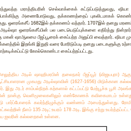
்ந்துவந்த
மராத்தியரின்
செல்வாக்கைக்
கட்டுப்படுத்துவது
,
ஷியா
போக்கிற்கு
அணைபோடுவது
,
தக்காணத்தைப்
புகலிடமாகக்
கொண்
தது
.
ஒளரங்கசீப்
1682
இல்
தக்காணம்
வந்தார்
. 1707
இல்
தனது
மரணம
அடில்ஷா
ஒளரங்கசீப்பின்
பல
படையெடுப்புக்களை
எதிர்த்து
நின்றார்
ு
மகன்
ஷாஆலமை
பீஜப்பூரைக்
கைப்பற்ற
அனுப்பி
வைத்தார்
.
ஷியா
ம
க்களத்தில்
இறங்கி
இறுதி
வரை
போரிடும்படி
தனது
படைகளுக்கு
உற்ச
ற்கடிக்கப்பட்டு
கோல்கொண்டா
கைப்பற்றப்பட்டது
.
செலுத்திய
அடில்
ஷாஹிமரபின்
தலைநகர்
பீஜப்பூர்
(
விஜயபுரா
)
ஆகு
ட்சியாளரான
முகமது
அடில்ஷாவின்
(1627-1656)
மிடுக்கான
கல்ல
ர்
.
இது
அடர்
சாம்பல்நிறக்
கற்களால்
கட்டப்பட்டு
மேற்பூச்சு
பூசி
அலங்கர
ின்
நான்கு
வெளிமூலைகளிலும்
எண்கோணக்
கவிகைமாடம்
உள்ளத
டு
பார்ப்போரைக்
கவர்ந்திழுக்கும்
வண்ணம்
அமைந்துள்ளது
.
ரோம
உட்சுவற்றின்
நீளம்
135
அடி
;
உயரம்
178
அடி
.
இங்கு
சற்று
உயர்த்தப்பட்ட
ிய
ஐவரின்
கல்லறைகள்
உள்ளன
.