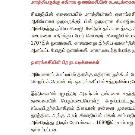
மராத்தியருக்கு
எதிராக
ஔரங்கசீப்பின்
நடவடிக்கைக
சிவாஜியின்
தலைமையில்
மராத்தியர்கள்
ஒளரங்கசீப்
ஆகியோரை
ஒருவருக்குப்
பின்
ஒருவராக
சிவாஜிய
அங்கிருந்து
தப்பிய
சிவாஜி
மீண்டும்
தக்காணத்தை
படைகளை
எதிர்த்துப்
போர்
செய்தார்
.
சிவாஜியின்
ம
1707
இல்
ஒளரங்கசீப்
காலமானது
இந்திய
வரலாற்றில
ஆளப்பட்ட
போதும்
ஒளரங்கசீப்
மரணமடைந்த
போதே
ம
ஔரங்கசீப்பின்
பிற
நடவடிக்கைகள்
அரியணைப்
போட்டியில்
தனக்கு
எதிரான
முக்கியப்
ப
வெறுப்புக்
கொண்டார்
.
ஔரங்கசீப்பின்
உத்தரவின்படி
இந்நிலையில்
ரஜபுத்திர
அரசர்கள்
தங்களை
சுதந்த
தலைமையில்
பெரும்படையொன்று
அனுப்பப்பட்டது
எப்படியிருந்தபோதிலும்
இளவரசர்
தன்னை
முகலாயப
துரத்தின
.
அங்கு
அவர்
சிவாஜியின்
மகன்
சாம்பாஜி
அங்கிருந்து
திரும்பவேயில்லை
. 1689
இல்
சாம்பாஜி
தள்ளப்பட்டன
.