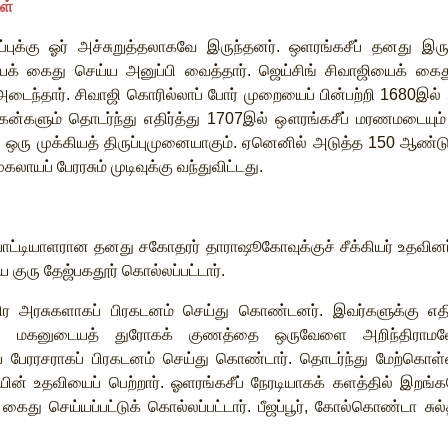
ள்
புக்கு
ஓர்
அச்சுறுத்தலாகவே
இருந்தனர்
.
ஒளரங்கசீப்
தனது
இர
ைக்
கைது
செய்ய
அனுப்பி
வைத்தார்
.
ஜெய்சிங்
சிவாஜியைக்
கைத
அடைந்தார்
.
சிவாஜி
கொரில்லாப்
போர்
முறையைப்
பின்பற்றி
1680
இல்
கன்களும்
தொடர்ந்து
எதிர்த்து
1707
இல்
ஔரங்கசீப்
மரணமடையும்
்
ஒரு
முக்கியத்
திருப்புமுனையாகும்
.
ஏனெனில்
அடுத்த
150
ஆண்டு
ுகலாயப்
பேரரசும்
முடிவுக்கு
வந்துவிட்டது
.
ோட்டியாளரான
தனது
சகோதரர்
தாராஷூகோவுக்குச்
சீக்கியர்
உதவினர
யே
குரு
தேஜ்பகதூர்
கொல்லப்பட்டார்
.
ிர
அரசுகளாகப்
பிரகடனம்
செய்து
கொண்டனர்
.
இவர்களுக்கு
எத
.
மகனுடையத்
துரோகக்
குணத்தை
ஒருவேளை
அறிந்திராம
்
பேரரசராகப்
பிரகடனம்
செய்து
கொண்டார்
.
தொடர்ந்து
மேற்கொள்ள
யின்
உதவியைப்
பெற்றார்
.
ஓளரங்கசீப்
நேரடியாகக்
களத்தில்
இறங்க
கைது
செய்யப்பட்டுக்
கொல்லப்பட்டார்
.
பீஜப்பூர்
,
கோல்கொண்டா
சுல