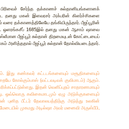
பிரிவைச்
சேர்ந்த
தக்காணச்
சுல்தானியங்களானக்
ட
தனது
மகன்
இளவரசர்
அக்பரின்
கிளர்ச்சிகளை
்
வரை
தக்காணத்திலேயே
தங்கியிருந்தார்
.
பீஜப்பூரின்
.
ஒளரங்கசீப்
1685
இல்
தனது
மகன்
ஆசாம்
ஷாவை
ுஸ்லீமான
பீஜப்பூர்
சுல்தான்
திறமையுடன்
கோட்டையைப்
ாகம்
அளித்ததால்
பீஜப்பூர்
சுல்தான்
தோல்வியடைந்தார்
.
ம்
.
இது
கண்கவர்
கட்டடங்களையும்
மசூதிகளையும்
றையே
கோல்கும்பாஸ்
(
வட்டவடிவக்
குவிமாடம்
)
ஆகும்
.
ிக்கப்பட்டுள்ளது
.
இதன்
வெளிப்புறம்
சாதாரணமாயும்
ு
.
ஒவ்வொரு
கவிகைமாடமும்
ஏழு
அடுக்குகளையும்
ின்
புனித
பீட்டர்
தேவாலயத்திற்கு
அடுத்து
உலகின்
மேடையில்
முகமது
அடில்ஷா
அவர்
மனைவி
அருஸ்பீபி
,