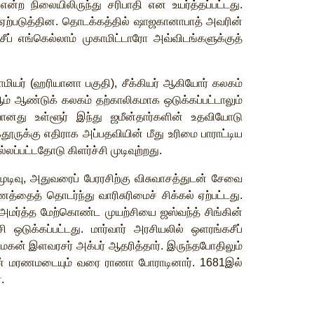
என்ற
நிலையிலிருந்து
சரிபாதி
என
உயர்த்தப்பட்டது
.
ஏற்படுத்தின
.
தொடக்கத்தில்
ஷாஜகானாபாத்
அவரின்
ீப்
எங்கெல்லாம்
முகாமிட்டாரோ
அவ்விடங்களுக்குத்
மியர்
(
ஹரியானா
பகுதி
),
சீக்கியர்
ஆகியோர்
கலகம்
ம்
ஆண்டுக்
கலகம்
தற்காலிகமாக
ஒடுக்கப்பட்டாலும்
ியானது
உள்ளூர்
இந்து
ஜமீன்தார்களின்
உதவியோடு
தூருக்கு
எதிராக
அப்பதவியின்
மீது
உரிமை
பாராட்டிய
்லப்பட்டதோடு
கிளர்ச்சி
முடிவுற்றது
.
முடிவு
,
அதுவரைப்
பேரரசிற்கு
விசுவாசத்துடன்
சேவை
ணத்தைத்
தொடர்ந்து
வாரிசுரிமைச்
சிக்கல்
ஏற்பட்டது
.
அமர்த்த
மேற்கொண்ட
முயற்சியை
ஜஸ்வந்த்
சிங்கின்
சி
ஒடுக்கப்பட்டது
.
மார்வார்
அரசியலில்
ஒளரங்கசீப்
மகன்
இளவரசர்
அக்பர்
ஆதரித்தார்
.
இருந்தபோதிலும்
்
மரணமடையும்
வரை
ராணா
போராடினார்
. 1681
இல்
்
.