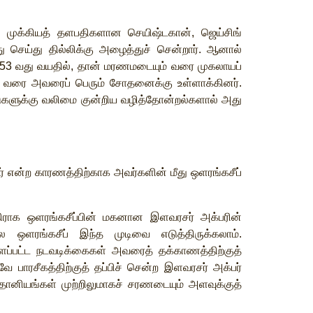
ு
முக்கியத்
தளபதிகளான
செயிஷ்டகான்
,
ஜெய்சிங்
ு
செய்து
தில்லிக்கு
அழைத்துச்
சென்றார்
.
ஆனால்
53
வது
வயதில்
,
தான்
மரணமடையும்
வரை
முகலாயப்
வரை
அவரைப்
பெரும்
சோதனைக்கு
உள்ளாக்கினர்
.
களுக்கு
வலிமை
குன்றிய
வழித்தோன்றல்களால்
அது
்
என்ற
காரணத்திற்காக
அவர்களின்
மீது
ஒளரங்கசீப்
ிராக
ஒளரங்கசீப்பின்
மகனான
இளவரசர்
அக்பரின்
லே
ஒளரங்கசீப்
இந்த
முடிவை
எடுத்திருக்கலாம்
.
ப்பட்ட
நடவடிக்கைகள்
அவரைத்
தக்காணத்திற்குத்
வே
பாரசீகத்திற்குத்
தப்பிச்
சென்ற
இளவரசர்
அக்பர்
்தானியங்கள்
முற்றிலுமாகச்
சரணடையும்
அளவுக்குத்