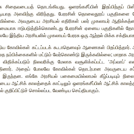
ு
சிதைவடையத்
தொடங்கியது
.
ஒளரங்கசீப்பின்
இறப்பிற்குப்
பின
டியாத
அளவிற்கு
விரிந்தது
.
பேரரசின்
தொலைதூரப்
பகுதிகளை
கவில்லை
.
அவருடைய
அரசியல்
எதிரிகள்
பலர்
முகலாயர்
ஆதிக்கத்
ுமையாக
ஈடுபடுத்திக்கொண்டது
பேரரசின்
ஏனைய
பகுதிகளில்
தோ
லேயே
இந்திய
அரசியலில்
முகலாயப்
பேரரசு
ஒரு
ஆற்றல்
மிக்க
சக்தியா
திய
கோவில்கள்
கட்டப்படக்
கூடாதெனவும்
ஆணைகள்
பிறப்பித்தார்
.
மத
நம்பிக்கைகளில்
மட்டும்
வேர்கொண்டு
இருக்கவில்லை
;
மாறாக
அர
விதிக்கப்படும்
நிலவரிக்கு
மேலாக
வசூலிக்கப்பட்ட
‘
அப்வாப்
’
என
தினார்
.
அதைப்
போலவே
கோவில்கள்
தொடர்பான
அவருடைய
சட
இருந்தன
.
எங்கே
அரசியல்
பகைமையில்லாமல்
கீழ்ப்படியும்
நிலை
ுடைய
ஆட்சிக்
காலத்தைக்
காட்டிலும்
ஒளரங்கசீப்பின்
ஆட்சிக்
காலத்த
ல்
குறிப்பிட்டுச்
சொல்லப்பட
வேண்டிய
செய்தியாகும்
.