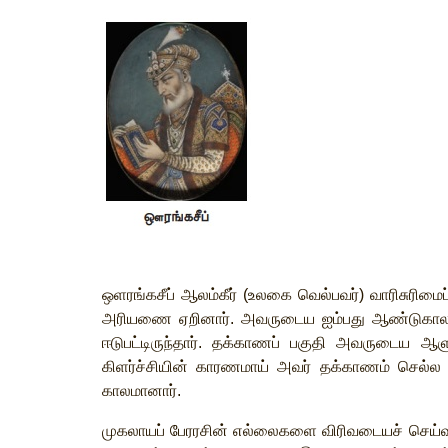
ஒளரங்கசீப்
ஆலம்கீர்
(
உலகை
வெல்பவர்
)
வாரிசுரிமைப
அரியணை
ஏறினார்
.
அவருடைய
ஐம்பது
ஆண்டுகா
ஈடுபட்டிருந்தார்
.
தக்காணப்
பகுதி
அவருடைய
ஆளு
கிளர்ச்சியின்
காரணமாய்
அவர்
தக்காணம்
செல்ல
காலமானார்
.
முகலாயப்
பேரரசின்
எல்லைகளை
விரிவடையச்
செய்வ