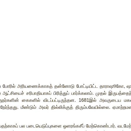
்
போரில்
அரியணைக்காகத்
தன்னோடு
போட்டியிட்ட
தாராஷூகோ
,
ஷ
ல
ஆட்சியைச்
சரிபாதியாகப்
பிரித்துப்
பார்க்கலாம்
.
முதல்
இருபத்தைந
நர்களின்
கைகளில்
விடப்பட்டிருந்தன
. 1681
இல்
அவருடைய
மக
நேர்ந்தது
.
மீண்டும்
அவர்
தில்லிக்குத்
திரும்பவேயில்லை
.
ஏமாற்றம
தற்காகப்
பல
படையெடுப்புகளை
ஒளரங்கசீப்
மேற்கொண்டார்
.
வடமேற்