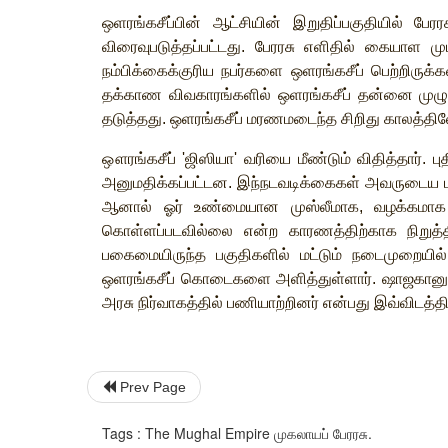
ஒளரங்கசீப்பின்
ஆட்சியின்
இறுதிப்பகுதியில்
பேரரச
விரைவுபடுத்தப்பட்டது
.
பேரரசு
எளிதில்
கையாள
மு
நம்பிக்கைக்குரிய
நபர்களை
ஒளரங்கசீப்
பெற்றிருக்
தக்காண
விவகாரங்களில்
ஒளரங்கசீப்
தன்னை
முழ
தடுத்தது
.
ஒளரங்கசீப்
மரணமடைந்த
சிறிது
காலத்தி
ஔரங்கசீப்
'
ஜிஸியா
'
வரியை
மீண்டும்
விதித்தார்
.
பு
அனுமதிக்கப்பட்டன
.
இந்நடவடிக்கைகள்
அவருடைய
ஆனால்
ஓர்
உண்மையான
முஸ்லீமாக
,
வழக்கமாக
கொள்ளப்படவில்லை
என்ற
காரணத்திற்காக
நிறுத்
பகைமையிருந்த
பகுதிகளில்
மட்டும்
நடைமுறையில்
ஒளரங்கசீப்
கொடைகளை
அளித்துள்ளார்
.
ஷாஜகான
அரசு
நிர்வாகத்தில்
பணியாற்றினர்
என்பது
இவ்விடத்தி
Prev Page
Tags : The Mughal Empire முகலாயப் பேரரசு.