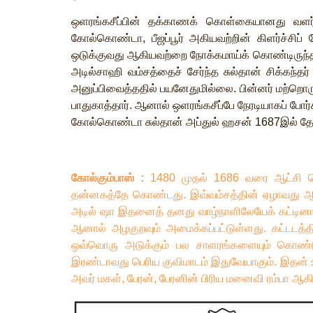
ஒளரங்கசீப்பின்
தக்காணக்
கொள்கையானது
வளர
கோல்கொண்டா
,
பீஜப்பூர்
அகியவற்றின்
கிளர்ச்சிப்
ஒடுக்குவது
ஆகியவற்றை
நோக்கமாய்க்
கொண்டிருந்
அடில்சாஹி
வம்சத்தைச்
சேர்ந்த
சுல்தான்
சிக்கந்தர்
அனுப்பிவைத்ததில்
பயனேதுமில்லை
.
பின்னர்
மற்றொர
பாதுகாத்தார்
.
ஆனால்
ஒளரங்கசீப்பே
நேரடியாகப்
போர்
கோல்கொண்டா
சுல்தான்
அப்துல்
ஹசன்
1687
இல்
தோ
கோல்கும்பாஸ்
:
1480
முதல்
1686
வரை
ஆட்சி
தன்னகத்தே
கொண்டது
.
இவ்வம்சத்தின்
ஏழாவது
ஆ
அடில்
ஷா
இதனைத்
தனது
வாழ்நாளிலேயேக்
கட்டினா
ஆனால்
அழகுறவும்
அமைக்கப்பட்டுள்ளது
.
கட்டடத்த
ஒவ்வொரு
அடுக்கும்
பல
சாளரங்களையும்
கொண்
இரண்டாவது
பெரிய
குவிமாடம்
இதுவேயாகும்
.
இதன்
அவர்
மகள்
,
பேரன்
,
பேரனின்
பிரிய
மனைவி
ரம்பா
ஆக