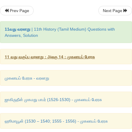
1627
இல்
ஜஹாங்கீரின்
இறப்புக்குப்
பின்னர்
அதிகாரத்தையும்
ச
Prev Page
Next Page
இழந்தார்
.
11வது வரலாறு
| 11th History (Tamil Medium) Questions with
Answers, Solution
11 வது வகுப்பு வரலாறு : அலகு 14 : முகலாயப் பேரரசு
முகலாயப் பேரரசு - வரலாறு
ஜாகிருதீன் முகமது பாபர் (1526-1530) - முகலாயப் பேரரசு
ஹூமாயூன் (1530 – 1540; 1555 - 1556) - முகலாயப் பேரரசு