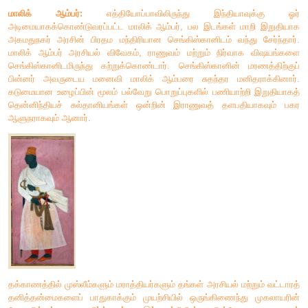
வணிகக்
குடியேற்றம்
ஒன்றை
நிறுவுவதற்குப்
பேரரசின்
முதலாமவரால்
பெற
இயலவில்லை
.
ஆனால்
தாமஸ்
ரோ
இங்க
முதலாம்
ஜேம்ஸ்
அனுப்பிய
தூதுவராய்ச்
சூரத்
நகரில்
குடியேற்றத்தை
அமைத்துக்
கொள்வதற்கான
அனுமதியை
பேரரசரி
வெற்றி
பெற்றார்
.
மாலிக்
ஆம்பர்
:
எத்தியோப்பாவிலிருந்து
இந்தியாவ
அடிமையாகக்கொண்டுவரப்பட்ட
மாலிக்
ஆம்பர்
,
பல
இடங்கள்
ம
அகமதுநகர்
அரசின்
பிரதம
மந்திரியான
செங்கிஸ்கானிடம்
வந
மாலிக்
ஆம்பர்
அரசியல்
விவேகம்
,
ராணுவம்
மற்றும்
நிர்வாக