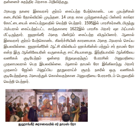
தேவ்
கொல்லப்பட்டார்
.
வங்காளத்தில்
தனக்கெதிராகக்
க
ஆப்கானியரான
உஸ்மான்
கான்
என்பவரை
ஜஹாங்கீர்
பணிய
வை
உதய்சிங்
,
ராணா
பிரதாப்சிங்
ஆகியோர்
காலத்தில்
முகலாயருக
மறுத்த
மேவார்
ராணா
உதய்சிங்கின்
பேரன்
ராணா
அமர்சிங்கி
தனது
மகன்
இளவரசர்
குர்ரம்
(
பின்னாளில்
பேரரசரான
ஷாஜகான
படையெடுப்பு
நடத்தி
ஒழுங்குக்கு
கொண்டுவரப்பட்டது
.
பின்னர்
மேற்கொள்ளப்பட்ட
ஒப்பந்தத்தின்
அடிப்படையில்
அமர்சிங்
மேலதிகாரத்தை
ஏற்றுக்
கொண்ட
அரசராகத்
தனது
பகுதிக
1608
இல்
தக்காண
அரசான
அகமது
நகர்
மாலிக்
ஆம்பரின்
தல
தன்னைச்
சுதந்திர
அரசாக
அறிவித்தது
.
அகமது
நகரை
இளவரசர்
குர்ரம்
கைப்பற்ற
மேற்கொண்ட
கடைசியில்
தோல்வியில்
முடிந்தன
. 14
மாத
கால
முற்றுகைக்குப்
கோட்டையைக்
கைப்பற்றுவதில்
வெற்றி
பெற்றார்
. 1595
இல்
பாரசீ
அக்பரால்
கைப்பற்றப்பட்ட
காந்தகாரை
1622
இல்
பாரசீக
அரசர
மீட்டிருந்தார்
.
ஜஹாங்கீர்
அதை
மீண்டும்
கைப்பற்ற
விரும்பி
இளவரசர்
குர்ரம்
மேற்கொண்ட
கிளர்ச்சியின்
காரணமாக
அதை
இயலவில்லை
.
ஜஹாங்கீரின்
ஆட்சி
வில்லியம்
ஹாக்கின்ஸ்
மற்றும்
என்ற
இரு
ஆங்கிலேயரின்
வருகைக்கு
சாட்சியமானது
.
இந்தியாவ