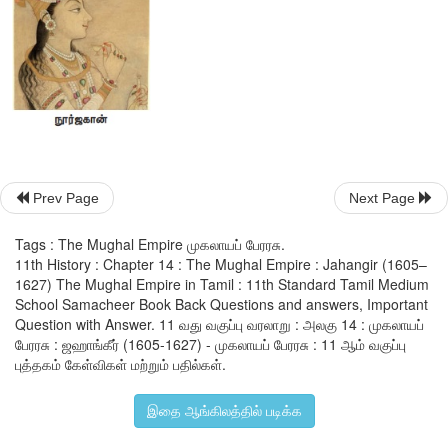
மேலாதிக்கத்தை
எதிர்த்தனர்
.
இம்முயற்சியின்
பின்னே
செயல்பட்டவர்
மாலிக்
ஆம்பர்
. 1626,
மே
14
இல்
மாலிக்
ஆம்ப
78
ஆம்
வயதில்
மரணமடைந்தபோது
அவரால்
பயிற்றுவிக்கப்பட்ட
ஓர்
அங்கீகரிக்கப்பட்ட
சக்தியாக
மாறினர்
.
ஜஹாங்கீர்
அரசு
விஷயங்களைக்
காட்டிலும்
கலை
,
ஓவியம்
,
தோட
ஆகியவற்றில்
அதிக
ஆர்வம்
கொண்டிருந்தார்
.
இதன்
காரண
பாரசீக
மனைவி
மெகருன்னிசா
(
ஜஹாங்கீரால்
நூர்
பெயரிடப்பட்டவர்
)
அரியணையின்
பின்னே
உண்மையா
Prev Page
Next Page
கொண்டவராகத்
திகழ்ந்தார்
.
நூர்ஜகான்
மேற்கொண்ட
அரசியல்
காரணமாக
இளவரசர்
குர்ரம்
தனது
தந்தைக்கு
எதிராகக்
கிளர்
Tags : The Mughal Empire முகலாயப் பேரரசு.
ஆனால்
ஜஹாங்கீரின்
விசுவாசமிக்க
தளபதி
மகபத்கான்
11th History : Chapter 14 : The Mughal Empire : Jahangir (1605–
முயற்சிகளால்
வெற்றிபெற
இயலாத
நிலையில்
குர்ரம்
தக்காணம
1627) The Mughal Empire in Tamil : 11th Standard Tamil Medium
School Samacheer Book Back Questions and answers, Important
பின்னர்
நூர்ஜகானின்
சதி
நடவடிக்கைகளின்
காரணமாக
மகபத்க
Question with Answer. 11 வது வகுப்பு வரலாறு : அலகு 14 : முகலாயப்
இறங்க
,
அக்கலகம்
நூர்ஜகானால்
திறமையுடம்
கையாளப்பட்டதால
பேரரசு : ஜஹாங்கீர் (1605-1627) - முகலாயப் பேரரசு : 11 ஆம் வகுப்பு
தக்காணம்
சென்று
குர்ரமுடன்
கைகோத்தார்
.
ஜஹாங்கீர்
புத்தகம் கேள்விகள் மற்றும் பதில்கள்.
நூர்ஜகான்
தன்
மருமகன்
ஷாரியர்
என்பவருக்கு
மணிமுடி
சூ
ஆனால்
நூர்ஜகானின்
சகோதரரும்
குர்ரமின்
மாமனாருமா
இதை ஆங்கிலத்தில் படிக்க
மேற்கொண்ட
முயற்சிகளால்
குர்ரம்
ஷாஜகான்
என்ற
பெயருடன்
அ
அரசராக
அரியணை
ஏறினார்
.
பத்து
ஆண்டுகள்
நாட்டையாண