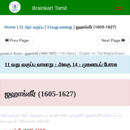
Brainkart Tamil
Toggl
naviga
|
|
|
ஜஹாங்கீர் (1605-1627)
Home
11 ஆம் வகுப்பு
11வது வரலாறு
Prev Page
Next Page
முகலாயப் பேரரசு - ஜஹாங்கீர் (1605-1627)
| 11th History : Chapter 14 : The Mughal Empire
11 வது வகுப்பு வரலாறு : அலகு 14 : முகலாயப் பேரரசு
ஜஹாங்கீர் (1605-1627)
அக்பருக்குப் பின் அவருடைய மகன் சலீம், நூருதீன் ஜஹாங்கீர் என்ற பட்டப்
பெயருடன் அரியணை ஏறினார்.