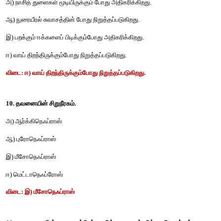
7. 
ஆண்
மற்றும்
பெண்
கரப்பான்
பூச்சியில்
எத்தனை
வயிற்று
காணப்படுகின்றன
.
அ
) 10,10
ஆ
) 9,10
இ
) 8,10
ஈ
) 9,9
விடை
: 
அ
) 10,10
8. 
எதில்
திறந்த
வகை
சுற்றோட்ட
மண்டலம்
காணப்படுகின்றன
.
அ
) 
தவளை
ஆ
) 
மண்புழு