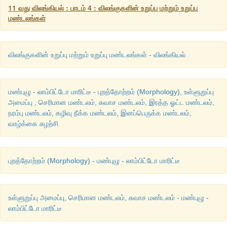
11 வது விலங்கியல் : பாடம் 4 : விலங்குகளின் உறுப்பு மற்றும் உறுப்பு
மண்டலங்கள்
13. 
கீழ்வருவனவற்றுள்
கரப்பான்
பூச்சியின்
உணர்வு
உறுப்பு
எது
?
விலங்குகளின் உறுப்பு மற்றும் உறுப்பு மண்டலங்கள் - விலங்கியல்
அ
) 
உணர்
நீட்சிகள்
கூட்டுக்கண்கள்
, 
மேல்தாடைநீட்ச
மலப்புழைத்தண்டுகள்
மண்புழு - லாம்பிட்டோ மாரிட்டீ - புறத்தோற்றம் (Morphology), உள்ளுறுப்பு
ஆ
) 
உணர்நீட்சிகள்
, 
கூட்டுக்கண்கள்
, 
மேல்தாடைநீட்சிகள்
மற்றும்
டெ
அமைப்பு , செரிமான மண்டலம், சுவாச மண்டலம், இரத்த ஓட்ட மண்டலம்,
நரம்பு மண்டலம், கழிவு நீக்க மண்டலம், இனப்பெருக்க மண்டலம்,
இ
) 
உணர்நீட்சிகள்
, 
ஓம்மட்டிடியா
, 
மேல்தாடை
நீட்சிகள்
, 
ஸ்ட
வாழ்க்கை சுழற்சி
மலப்புழைநீட்சி
ஈ
) 
உணர்நீட்சிகள்
, 
கண்கள்
, 
மேல்தாடை
நீட்சிகள்
மற்றும்
நடக்க
புறத்தோற்றம் (Morphology) - மண்புழு - லாம்பிட்டோ மாரிட்டீ
டார்ஸஸ்
பகுதி
மற்றும்
காக்சா
விடை
: 
அ
) 
உணர்
நீட்சிகள்
கூட்டுக்கண்கள்
, 
மேல்தாடைநீட
உள்ளுறுப்பு அமைப்பு, செரிமான மண்டலம், சுவாச மண்டலம் - மண்புழு -
லாம்பிட்டோ மாரிட்டீ
மலப்புழைத்தண்டுகள்