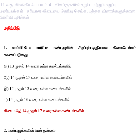
11 வது விலங்கியல் : பாடம் 4 : விலங்குகளின் உறுப்பு மற்றும் உறுப்பு
மண்டலங்கள் : சரியான விடையை தெரிவு செய்க, புத்தக வினாக்களுக்கான
கேள்வி பதில்கள்
மதிப்பீடு
1. 
லாம்பிட்டோ
மாரிட்டீ
மண்புழுவின்
சிறப்புப்பகுதியான
காணப்படுவது
.
அ
) 13 
முதல்
 14 
வரை
உள்ள
கண்டங்களில்
ஆ
) 14 
முதல்
 17 
வரை
உள்ள
கண்டங்களில்