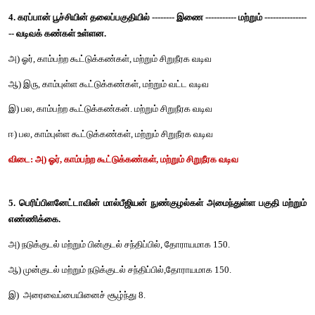
3. 
மண்புழுக்கள்
உயிர்வாழ
, 
தன்
வலுவான
பூமியைத்துளைத்துச்செல்கின்றன
. 
அப்போது
கரிமப்
ப
மண்ணையும்
உட்கொண்டு
உடலுக்குத்
தேவையான
உணவூட்ட
எடுத்துக்கொள்கின்றன
. 
இந்நிலையில்
, 
மண்புழுவின்
இருமுனை
மண்ணை
உட்கொள்கின்றன
என்பது
சரியா
? 
தவறா
?
அ
) 
சரி
ஆ
) 
தவறு
விடை
: 
ஆ
) 
தவறு
4. 
கரப்பான்
பூச்சியின்
தலைப்பகுதியில்
 -------- 
இணை
 ----------- 
மற்
-- 
வடிவக்
கண்கள்
உள்ளன
.
அ
) 
ஓர்
, 
காம்பற்ற
கூட்டுக்கண்கள்
, 
மற்றும்
சிறுநீரக
வடிவ