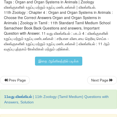
Tags : Organ and Organ Systems in Animals | Zoology
ஆ
) 
தவளை
ஒத்த
முன்னோடிகளிலிருந்து
மீன்கள்
தோன்றின
.
விலங்குகளின் உறுப்பு மற்றும் உறுப்பு மண்டலங்கள் | விலங்கியல்.
11th Zoology : Chapter 4 : Organ and Organ Systems in Animals :
இ
) 
வரும்
காலத்தில்
தவளைகள்
செவுள்களைப்
பெறும்
.
Choose the Correct Answers Organ and Organ Systems in
Animals | Zoology in Tamil : 11th Standard Tamil Medium School
ஈ
) 
செவுள்கள்
கொண்ட
முன்னோடிகளிலிருந்து
தவளைகள்
தோன்ற
Samacheer Book Back Questions and answers, Important
Question with Answer. 11 வது விலங்கியல் : பாடம் 4 : விலங்குகளின்
விடை
: 
ஈ
) 
செவுள்கள்
கொண்ட
முன்னோடிகளிலிருந்து
தவளைகள்
உறுப்பு மற்றும் உறுப்பு மண்டலங்கள் : சரியான விடையை தெரிவு செய்க -
விலங்குகளின் உறுப்பு மற்றும் உறுப்பு மண்டலங்கள் | விலங்கியல் : 11 ஆம்
வகுப்பு புத்தகம் கேள்விகள் மற்றும் பதில்கள்.
12. 
கீழ்வருவனவற்றுள்
தவறான
கூற்றைத்
தேர்வு
செய்யவும்
.
இதை ஆங்கிலத்தில் படிக்க
அ
) 
மண்புழுவில்
ஒரு
இணை
ஆண்
இனத்துளை
உள்ளது
Prev Page
Next Page
ஆ
) 
மண்புழுவின்
இடப்பெயர்ச்சிக்கு
நுண்முட்கள்
பயன்படுகின்றன
இ
) 
மண்புழுவின்
உடற்சுவரில்
வட்டத்தசைகள்
மட்டும்
உள்ளன
.
11வது விலங்கியல்
| 11th Zoology (Tamil Medium) Questions with
Answers, Solution
ஈ
) 
டிப்ளோசோல்
எனப்படுவது
மண்புழு
குடலின்
ஒருபகுதியாகும்
,
விடை
: 
இ
) 
மண்புழுவின்
உடற்சுவரில்
வட்டத்தசைகள்
மட்டும்
உள்ளன