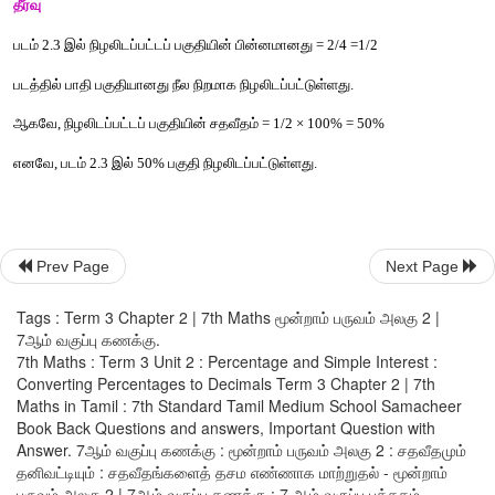
வாங்கிய
துணியின்
சதவீதம்
= 1.75/25×100/100 = 175/25×1
7%
பரப்பளவைச்
சதவீதமாகக்
கூறுதல்
பரப்பளவை
மதிப்பீடு
செய்வதற்குச்
சதவீதங்கள்
நமக்கு
உதவுகின்ற
எடுத்துக்காட்டு
 2.13 
Prev Page
Next Page
படம்
 2.3 
இல்
நீல
வண்ண
நிழலிடப்பட்டப்
பகுதியின்
சதவீதம்
காண்
Tags : Term 3 Chapter 2 | 7th Maths மூன்றாம் பருவம் அலகு 2 |
7ஆம் வகுப்பு கணக்கு.
7th Maths : Term 3 Unit 2 : Percentage and Simple Interest :
Converting Percentages to Decimals Term 3 Chapter 2 | 7th
Maths in Tamil : 7th Standard Tamil Medium School Samacheer
Book Back Questions and answers, Important Question with
Answer. 7ஆம் வகுப்பு கணக்கு : மூன்றாம் பருவம் அலகு 2 : சதவீதமும்
தனிவட்டியும் : சதவீதங்களைத் தசம எண்ணாக மாற்றுதல் - மூன்றாம்
பருவம் அலகு 2 | 7ஆம் வகுப்பு கணக்கு : 7 ஆம் வகுப்பு புத்தகம்