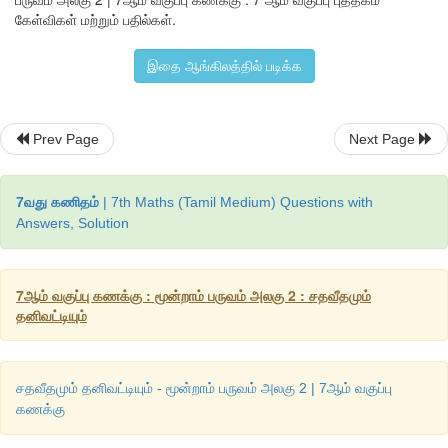
கேள்விகள் மற்றும் பதில்கள்.
இதை ஆங்கிலத்தில் படிக்க
தீர்வு
Prev Page
Next Page
படம்
 2.3 
இல்
நிழலிடப்பட்டப்
பகுதியின்
பின்னமானது
 = 2/4 =1/2
7வது கணிதம்
| 7th Maths (Tamil Medium) Questions with
படத்தில்
பாதி
பகுதியானது
நீல
நிறமாக
நிழலிடப்பட்டுள்ளது
.
Answers, Solution
ஆகவே
, 
நிழலிடப்பட்டப்
பகுதியின்
சதவீதம்
 = 1/2 × 100% = 50% 
7ஆம் வகுப்பு கணக்கு : மூன்றாம் பருவம் அலகு 2 : சதவீதமும்
எனவே
, 
படம்
 2.3 
இல்
 50% 
பகுதி
நிழலிடப்பட்டுள்ளது
.
தனிவட்டியும்
சதவீதமும் தனிவட்டியும் - மூன்றாம் பருவம் அலகு 2 | 7ஆம் வகுப்பு
கணக்கு