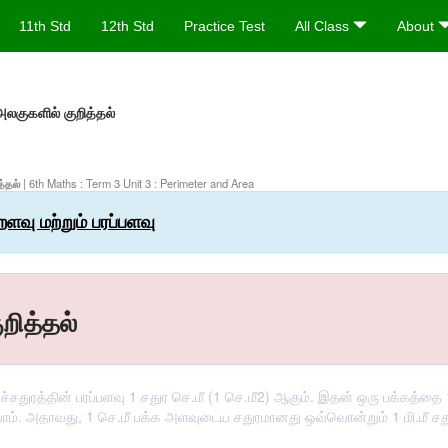
11th Std
12th Std
Practice Test
All Class
About
லகுகளில் குறித்தல்
த்தல்
| 6th Maths : Term 3 Unit 3 : Perimeter and Area
றளவு மற்றும் பரப்பளவு
றித்தல்
ுரத்தின் பரப்பளவு 1 சதுர செ.மீ (1 செ.மீ2) ஆகும். இதன் ஒரு பக்கத்தை 10
றிவோம். அதாவது, 1 செ.மீ பக்க அளவுடைய சதுரமானது ஒவ்வொன்றும் 1 மி.மீ சத