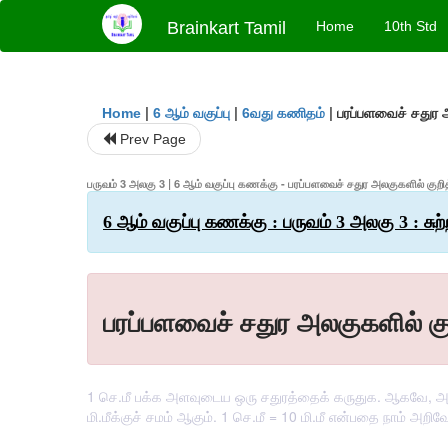
Brainkart Tamil
Home
10th Std
|
|
|
பரப்பளவைச் சதுர அ
Home
6 ஆம் வகுப்பு
6வது கணிதம்
Prev Page
பருவம் 3 அலகு 3 | 6 ஆம் வகுப்பு கணக்கு - பரப்பளவைச் சதுர அலகுகளில் குறி
6 ஆம் வகுப்பு கணக்கு : பருவம் 3 அலகு 3 : சுற்
பரப்பளவைச் சதுர அலகுகளில் கு
1 செ.மீ பக்க அளவுடைய ஒரு சதுரத்தைக் கருதுக. ஆகவே, அச்சத
மி.மீக்குச் சமம் ஆகும். 1 செ.மீ = 10 மி.மீ என்பதை நாம் அ