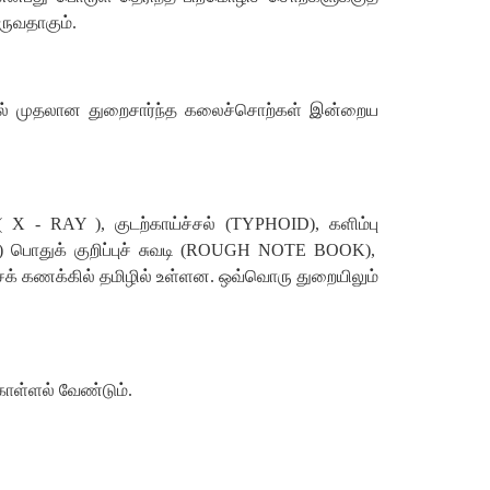
ருவதாகும்
.
ல்
முதலான
துறைசார்ந்த
கலைச்சொற்கள்
இன்றைய
(
X - RAY ),
குடற்காய்ச்சல்
(
TYPHOID),
களிம்பு
)
பொதுக்
குறிப்புச்
சுவடி
(
ROUGH NOTE BOOK),
சக்
கணக்கில்
தமிழில்
உள்ளன
.
ஒவ்வொரு
துறையிலும்
ொள்ளல்
வேண்டும்
.