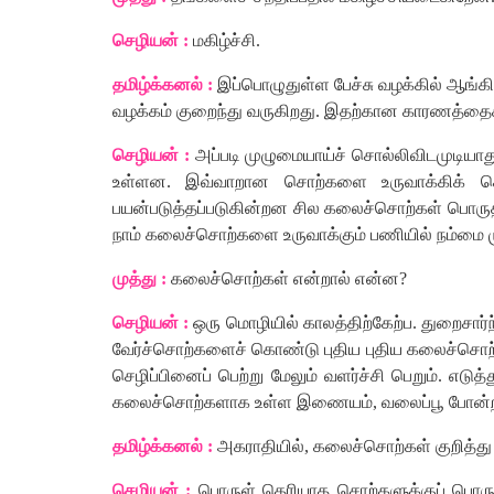
செழியன்
:
மகிழ்ச்சி
.
தமிழ்க்கனல்
:
இப்பொழுதுள்ள
பேச்சு
வழக்கில்
ஆங்கி
வழக்கம்
குறைந்து
வருகிறது
.
இதற்கான
காரணத்தைச
செழியன்
:
அப்படி
முழுமையாய்ச்
சொல்லிவிடமுடியாத
உள்ளன
.
இவ்வாறான
சொற்களை
உருவாக்கிக்
க
பயன்படுத்தப்படுகின்றன
சில
கலைச்சொற்கள்
பொருத
நாம்
கலைச்சொற்களை
உருவாக்கும்
பணியில்
நம்மை
முத்து
:
கலைச்சொற்கள்
என்றால்
என்ன
?
செழியன்
:
ஒரு
மொழியில்
காலத்திற்கேற்ப
.
துறைசார்
வேர்ச்சொற்களைச்
கொண்டு
புதிய
புதிய
கலைச்சொ
செழிப்பினைப்
பெற்று
மேலும்
வளர்ச்சி
பெறும்
.
எடுத்
கலைச்சொற்களாக
உள்ள
இணையம்
,
வலைப்பூ
போன
தமிழ்க்கனல்
:
அகராதியில்
,
கலைச்சொற்கள்
குறித்து
செழியன்
:
பொருள்
தெரியாத
சொற்களுக்குப்
பொரு