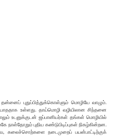
தன்னைப்
புதுப்பித்துக்கொள்ளும்
மொழியே
வாழும்
.
யாததாக
உள்ளது
.
தாய்மொழி
வழியிலான
சிந்தனை
ாலும்
உடனுக்குடன்
ஜப்பானியர்கள்
தங்கள்
மொழியில்
்கே
நாள்தோறும்
புதிய
கண்டுபிடிப்புகள்
நிகழ்கின்றன
.
ே
,
கலைச்சொற்களை
நடைமுறைப்
பயன்பாட்டிற்குக்