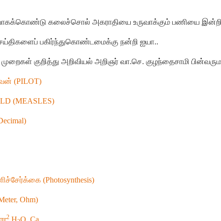
யாகக்கொண்டு
கலைச்சொல்
அகராதியை
உருவாக்கும்
பணியை
இன்றி
ெய்திகளைப்
பகிர்ந்துகொண்டமைக்கு
நன்றி
ஐயா
..
முறைகள்
குறித்து
அறிவியல்
அறிஞர்
வா
.
செ
.
குழந்தைசாமி
பின்வரும
வன்
(
PILOT)
OLD (MEASLES)
Decimal)
ிச்சேர்க்கை
(
Photosynthesis)
Meter,
Ohm)
2
πr
H
O, Ca