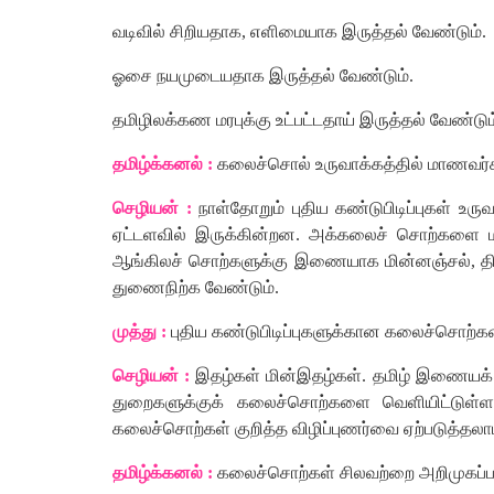
வடிவில்
சிறியதாக
,
எளிமையாக
இருத்தல்
வேண்டும்
.
ஓசை
நயமுடையதாக
இருத்தல்
வேண்டும்
.
தமிழிலக்கண
மரபுக்கு
உட்பட்டதாய்
இருத்தல்
வேண்டும
தமிழ்க்கனல்
:
கலைச்சொல்
உருவாக்கத்தில்
மாணவர்
செழியன்
:
நாள்தோறும்
புதிய
கண்டுபிடிப்புகள்
உருவ
ஏட்டளவில்
இருக்கின்றன
.
அக்கலைச்
சொற்களை
ஆங்கிலச்
சொற்களுக்கு
இணையாக
மின்னஞ்சல்
,
த
துணைநிற்க
வேண்டும்
.
முத்து
:
புதிய
கண்டுபிடிப்புகளுக்கான
கலைச்சொற்
செழியன்
:
இதழ்கள்
மின்இதழ்கள்
.
தமிழ்
இணையக்
துறைகளுக்குக்
கலைச்சொற்களை
வெளியிட்டுள்ள
கலைச்சொற்கள்
குறித்த
விழிப்புணர்வை
ஏற்படுத்தலா
தமிழ்க்கனல்
:
கலைச்சொற்கள்
சிலவற்றை
அறிமுகப்ப