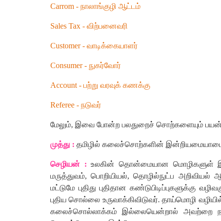
Carrom
-
நாலாங்குழி
ஆட்டம்
Sales Tax
-
விற்பனைவரி
Customer
-
வாடிக்கையாளர்
Consumer
-
நுகர்வோர்
Account
-
பற்று
வரவுக்
கணக்கு
Referee
-
நடுவர்
மேலும்
,
இவை
போன்ற
பலதுறைச்
சொற்களையும்
பயன்ப
முத்து
:
தமிழில்
கலைச்சொற்களின்
இன்றியமையாம
செழியன்
:
உலகின்
தொன்மையான
மொழிகளுள்
மருத்துவம்
,
பொறியியல்
,
தொழில்நுட்ப
அறிவியல்
ஆ
மட்டுமே
புதிது
புதிதான
கண்டுபிடிப்புகளுக்கு
வழிவகு
புதிய
சொல்லை
உருவாக்கிவிடுவர்
.
தாய்மொழி
வழியில
கலைச்சொல்லாக்கம்
இல்லையென்றால்
அவற்றை
ந