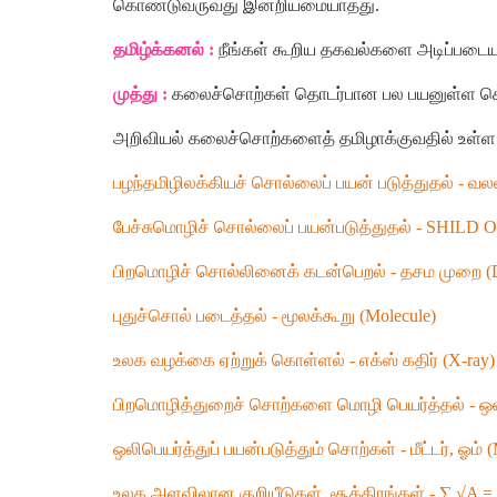
கொண்டுவருவது
இன்றியமையாதது
.
தமிழ்க்கனல்
:
நீங்கள்
கூறிய
தகவல்களை
அடிப்படை
முத்து
:
கலைச்சொற்கள்
தொடர்பான
பல
பயனுள்ள
ச
அறிவியல்
கலைச்சொற்களைத்
தமிழாக்குவதில்
உள்ள
பழந்தமிழிலக்கியச்
சொல்லைப்
பயன்
படுத்துதல்
-
வல
பேச்சுமொழிச்
சொல்லைப்
பயன்படுத்துதல்
-
SHILD 
பிறமொழிச்
சொல்லினைக்
கடன்பெறல்
-
தசம
முறை
(
புதுச்சொல்
படைத்தல்
-
மூலக்கூறு
(
Molecule)
உலக
வழக்கை
ஏற்றுக்
கொள்ளல்
-
எக்ஸ்
கதிர்
(
X-ray)
பிறமொழித்துறைச்
சொற்களை
மொழி
பெயர்த்தல்
-
ஒள
ஒலிபெயர்த்துப்
பயன்படுத்தும்
சொற்கள்
-
மீட்டர்
,
ஓம்
(
உலக
அளவிலான
குறியீடுகள்
,
சூத்திரங்கள்
-
∑
√A = 