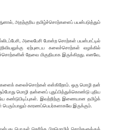
ஆனால்
,
அதற்குரிய
தமிழ்ச்சொற்களைப்
பயன்படுத்தும்
்லிடப்பேசி
,
அலைபேசி
போன்ற
சொற்கள்
பயன்பாட்டில்
றிவியலுக்கு
ஏற்புடைய
கலைச்சொற்கள்
வழக்கில்
்சொற்களின்
தேவை
மிகுதியாக
இருக்கிறது
.
எனவே
,
்களைக்
கலைச்சொற்கள்
என்கிறோம்
.
ஒரு
மொழி
தன்
ும்போது
மொழி
தன்னைப்
புதுப்பித்துக்கொண்டு
புதிய
திய
கண்டுபிடிப்புகள்
.
இவற்றிற்கு
இணையான
தமிழ்க்
்
பெரும்பாலும்
காரணப்பெயர்களாகவே
இருக்கும்
.
என்பது
பொருள்
தெரிந்த
பிறமொழிச்
சொற்களுக்குத்