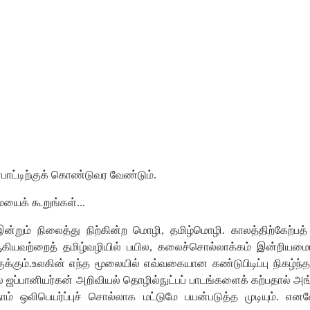
ாட்டிற்குக்
கொண்டுவர
வேண்டும்
.
ையைக்
கூறுங்கள்
...
இன்றும்
நிலைத்து
நிற்கின்ற
மொழி
,
தமிழ்மொழி
.
காலத்திற்கேற்பத்
கியவற்றைத்
தமிழ்வழியில்
பயில
,
கலைச்சொல்லாக்கம்
இன்றியமை
க்கும்
.
உலகின்
எந்த
மூலையில்
எவ்வகையான
கண்டுபிடிப்பு
நிகழ்ந்த
்
ஜப்பானியர்கன்
அறிவியல்
தொழில்நுட்பப்
பாடங்களைக்
கற்பதால்
அங
ாம்
ஒலிபெயர்ப்புச்
சொல்லாக
மட்டுமே
பயன்படுத்த
முடியும்
.
எனவ