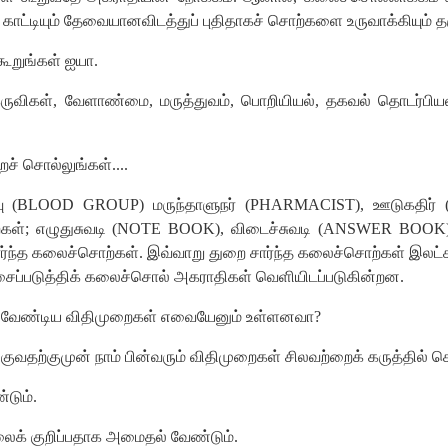
காட்டியும்
தேவையானவிடத்துப்
புதிதாகச்
சொற்களை
உருவாக்கியும்
த
கூறுங்கள்
ஐயா
.
ருவிகள்
,
வேளாண்மை
,
மருத்துவம்
,
பொறியியல்
,
தகவல்
தொடர்பிய
ைச்
சொல்லுங்கள்
....
ு
(
BLOOD GROUP)
மருந்தாளுநர்
(
PHARMACIST),
ஊடுகதிர்
கள்
;
எழுதுசுவடி
(
NOTE BOOK),
விடைச்சுவடி
(
ANSWER BOOK
ர்ந்த
கலைச்சொற்கள்
.
இவ்வாறு
துறை
சார்ந்த
கலைச்சொற்கள்
இலட்
ப்படுத்திக்
கலைச்சொல்
அகராதிகள்
வெளியிடப்படுகின்றன
.
வேண்டிய
விதிமுறைகள்
எவையேனும்
உள்ளனவா
?
குவதற்குமுன்
நாம்
பின்வரும்
விதிமுறைகள்
சிலவற்றைக்
கருத்தில்
க
்டும்
.
ைக்
குறிப்பதாக
அமைதல்
வேண்டும்
.