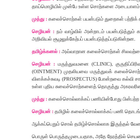
தாய்மொழியில்
முன்பே
உள்ள
சொற்களை
அடையாளம்
முத்து
:
கலைச்சொற்கள்
பயன்படும்
துறைகள்
பற்றிக்
செழியன்
:
நம்
வாழ்வில்
அன்றாடம்
பயன்படுத்தும்
க
அறிவியல்
சூழலுக்கேற்பப்
பயன்படுத்தப்படுகின்றன
.
தமிழ்க்கனல்
:
அவ்வாறான
கலைச்சொற்கள்
சிலவற்ற
செழியன்
:
மருத்துவமனை
(
CLINIC),
குருதிப்பிரிவ
(
OINTMENT)
முதலியவை
மருத்துவக்
கலைச்சொற்
விளக்கச்சுவடி
(
PROSPECTUS)
போன்றவை
கல்வி
சா
உள்ள
புதிய
சுவைச்சொற்களைத்
தொகுத்து
அகரவரிசை
முத்து
:
கலைச்சொல்லாக்கப்
பணியின்போது
பின்பற்ற
செழியன்
:
தமிழில்
கலைச்சொல்லாக்கப்
பணி
தொடங்
ஆக்கப்பெறும்
சொல்
தமிழ்ச்சொல்லாக
இருத்தல்
வேண
பொருள்
பொருத்தமுடையதாக
,
அதே
நேரத்தில்
செயல