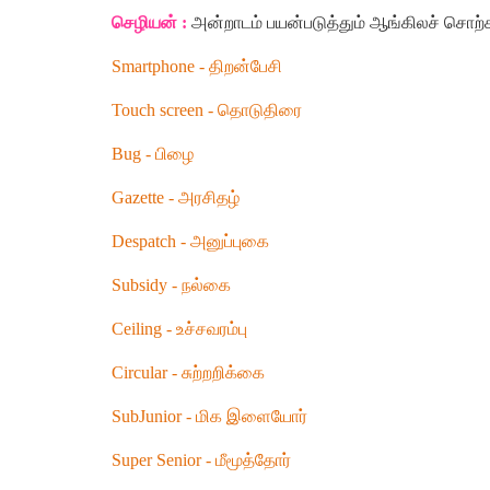
செழியன்
:
அன்றாடம்
பயன்படுத்தும்
ஆங்கிலச்
சொற்க
Smartphone
-
திறன்பேசி
Touch screen
-
தொடுதிரை
Bug
-
பிழை
Gazette
-
அரசிதழ்
Despatch
-
அனுப்புகை
Subsidy
-
நல்கை
Ceiling
-
உச்சவரம்பு
Circular
-
சுற்றறிக்கை
SubJunior
-
மிக
இளையோர்
Super Senior
-
மீமூத்தோர்