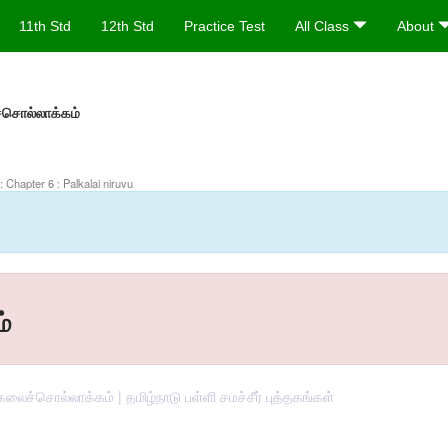
11th Std
12th Std
Practice Test
All Class
About
சொல்லாக்கம்
 : Chapter 6 : Palkalai niruvu
்
கலைச்சொல்லாக்கம் | தமிழ்நாடு பள்ளி சமச்சீர் புத்தகங்கள்