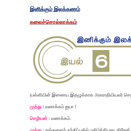
இனிக்கும்
இலக்கணம்
கலைச்சொல்லாக்கம்
(
பள்ளியின்
இணைய
இதழுக்காக
அகராதியியலர்
செ
முத்து
:
வணக்கம்
ஐயா
!
செழியன்
:
வணக்கம்
.
முத்து
:
தங்களைச்
சந்திப்பதில்
மகிழ்ச்சியடைகிறேன்