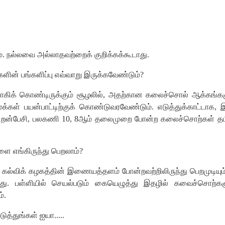
்
.
நல்லவை
அல்லாதவற்றைக்
குறிக்கக்கூடாது
.
களின்
பங்களிப்பு
எவ்வாறு
இருக்கவேண்டும்
?
ாகிக்
கொண்டிருக்கும்
சூழலில்
,
அதற்கான
கலைச்சொல்
ஆக்கங்கள
மக்கள்
பயன்பாட்டிற்குக்
கொண்டுவரவேண்டும்
.
எடுத்துக்காட்டாக
,
ிறன்பேசி
,
பலகணி
10
,
8
ஆம்
தலைமுறை
போன்ற
கலைச்சொற்கள்
தம
களை
எங்கிருந்து
பெறலாம்
?
கல்விக்
கழகத்தின்
இணையத்தளம்
போன்றவற்றிலிருந்து
பெறமுடியும
து
.
பள்ளியில்
செயல்படும்
கையெழுத்து
இதழில்
கவைச்சொற்கள
ம்
.
டுத்துங்கள்
ஐயா
.....