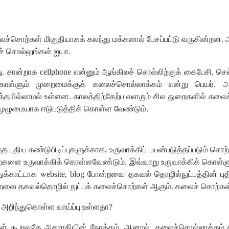
லச்சொற்கள்
மிகுதியாகக்
கலந்து
மக்களால்
பேசப்பட்டு
வருகின்றன
.
்
சொல்லுங்கள்
ஐயா
.
ு
.
சான்றாக
cellphone
என்னும்
ஆங்கிலச்
சொல்லிற்குக்
கைபேசி
,
செல
ொள்ளும்
முறைமைக்குக்
கலைச்சொல்லாக்கம்
என்று
பெயர்
.
அ
்தமில்லாமல்
உள்ளன
.
காலத்திற்கேற்ப
வளரும்
சில
துறைகளில்
கலைச
முழுமையாக
ஈடுபடுத்திக்
கொள்ள
வேண்டும்
.
ந்த
புதிய
கண்டுபிடிப்புகளுக்காக
,
உருவாக்கிப்
பயன்படுத்தப்படும்
சொற
ற்களை
உருவாக்கிக்
கொள்ளவேண்டும்
.
இவ்வாறு
உருவாக்கிக்
கொள்ள
துக்காட்டாக
we
bsit
e
, blog
போன்றவை
தகவல்
தொழில்நுட்பத்தின்
பு
்றவை
தகவல்தொழில்
நுட்பக்
கலைச்சொற்கள்
ஆகும்
.
கலைச்
சொற்கள
அறிந்துகொள்ள
வாய்ப்பு
உள்ளதா
?
ள்
கூறுவதே
அகராதியின்
நோக்கம்
.
ஆனால்
,
கலைச்சொல்லாக்கம்