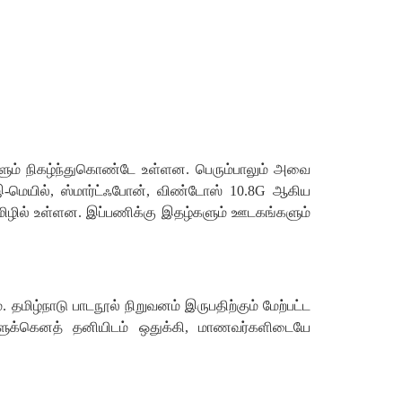
ும்
நிகழ்ந்துகொண்டே
உள்ளன
.
பெரும்பாலும்
அவை
இ
-
மெயில்
,
ஸ்மார்ட்ஃபோன்
,
விண்டோஸ்
10.8G
ஆகிய
ிழில்
உள்ளன
.
இப்பணிக்கு
இதழ்களும்
ஊடகங்களும்
்
.
தமிழ்நாடு
பாடநூல்
நிறுவனம்
இருபதிற்கும்
மேற்பட்ட
ுக்கெனத்
தனியிடம்
ஒதுக்கி
,
மாணவர்களிடையே