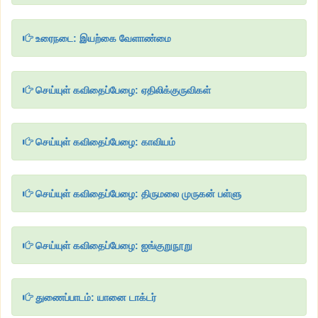
உரைநடை: இயற்கை வேளாண்மை
செய்யுள் கவிதைப்பேழை: ஏதிலிக்குருவிகள்
செய்யுள் கவிதைப்பேழை: காவியம்
செய்யுள் கவிதைப்பேழை: திருமலை முருகன் பள்ளு
செய்யுள் கவிதைப்பேழை: ஐங்குறுநூறு
துணைப்பாடம்: யானை டாக்டர்