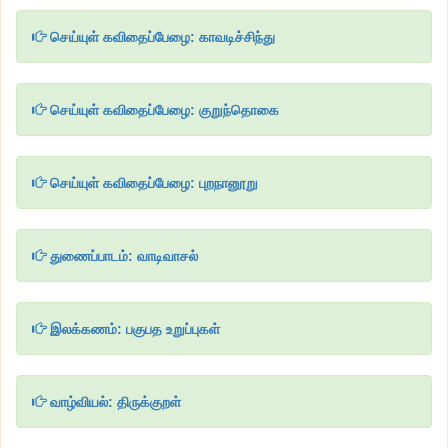
செய்யுள் கவிதைப்பேழை: காவடிச்சிந்து
செய்யுள் கவிதைப்பேழை: குறுந்தொகை
செய்யுள் கவிதைப்பேழை: புறநானூறு
துணைப்பாடம்: வாடிவாசல்
இலக்கணம்: பகுபத உறுப்புகள்
வாழ்வியல்: திருக்குறள்