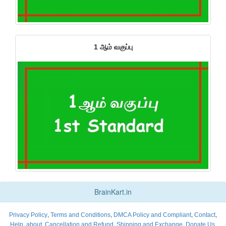
1 ஆம் வகுப்பு
BrainKart.in
,
,
,
,
Privacy Policy
Terms and Conditions
DMCA Policy and Compliant
Contact
,
,
,
,
Help
about
Cancellation and Refund
Shipping and Exchange
Donate Us.