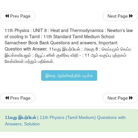
கணக்கிடுக.
Prev Page
Next Page
3 நிமிடங்களில் சூடான நீரின் வெப்பநிலை 8°C குறைந்துள்ளது. 92°C
11th Physics : UNIT 8 : Heat and Thermodynamics : Newton’s law
இன் சராசரி வெப்பநிலை 88°C. இது அறை வெப்பநிலையைவிட 6
of cooling in Tamil : 11th Standard Tamil Medium School
உள்ளது. சமன்பாடு (8.8) ஐப் பயன்படுத்தினால் 
Samacheer Book Back Questions and answers, Important
Question with Answer. 11வது இயற்பியல் : அலகு 8 : வெப்பமும் வெப்ப
இயக்கவியலும் : நியூட்டனின் குளிர்வு விதி - : 11 ஆம் வகுப்பு புத்தகம்
கேள்விகள் மற்றும் பதில்கள்.
இதை ஆங்கிலத்தில் படிக்க
இதேபோன்று 65°C மற்றும் 60°C இன் சராசரி வெப்பநிலை 62.5°
அறை வெப்பநிலையைவிட 35.5°C அதிகமாக உள்ளது.
Prev Page
Next Page
11வது இயற்பியல்
| 11th Physics (Tamil Medium) Questions with
Answers, Solution
இவ்விரண்டு சமன்பாடுகளையும் வகுக்கும்போது 