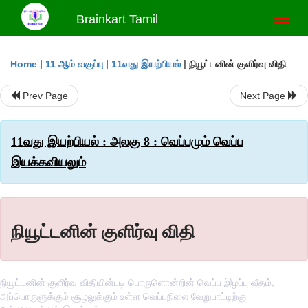
Brainkart Tamil
Toggl
naviga
|
|
|
நியூட்டனின் குளிர்வு விதி
Home
11 ஆம் வகுப்பு
11வது இயற்பியல்
Prev Page
Next Page
11வது இயற்பியல் : அலகு 8 : வெப்பமும் வெப்ப
இயக்கவியலும்
நியூட்டனின் குளிர்வு விதி
நியூட்டனின் குளிர்வு விதியின்படி பொருளொன்றின் வெப்ப இழப்பு வீதம்,
அப்பொருளுக்கும் சூழலுக்கும் உள்ள வெப்பநிலை வேறுபாட்டிற்கு