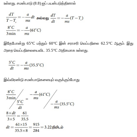
இங்கு b
 ஒரு மாறிலியாகும். இரண்டு பக்கமும் அடுக்குக் குறியீடு எட
1
கிடைப்பது
b
இங்கு 
b
=
e
1
= ஒரு மாறிலி
2
எடுத்துக்காட்டு 8.8
27°C வெப்பநிலை உள்ள அறை ஒன்றில் உள்ள சூடான நீர் 92°C ல
வெப்பநிலைக்கு குளிர 3 நிமிடங்களை எடுத்துக்கொள்கிறது. அ
லிருந்து 60°C வெப்பநிலைக்குக் குறைய எடுத்துக்கொள்ளும