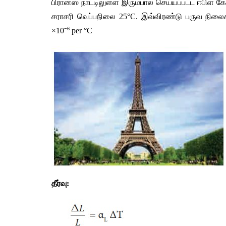
பிரான்ஸ் நாட்டிலுள்ள இரும்பால் செய்யப்பட்ட ஈபிள் 
சராசரி வெப்பநிலை 25°C. இவ்விரண்டு பருவ நிலைகளு
−
6
×10
 per °C
தீர்வு: