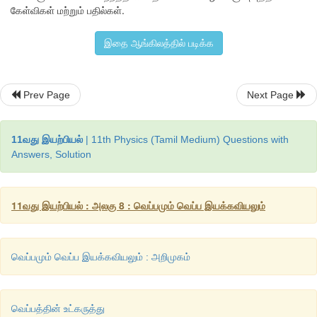
கேள்விகள் மற்றும் பதில்கள்.
கரும்பொருள் B, கரும்பொருள் A வை விட குறைந்த அலைநீளத்த
எனவே கரும்பொருள் A வை விட அதிக ஆற்றல் கொண்ட க
இதை ஆங்கிலத்தில் படிக்க
கரும்பொருள் B உமிழும்.
Prev Page
Next Page
11வது இயற்பியல்
| 11th Physics (Tamil Medium) Questions with
Answers, Solution
11வது இயற்பியல் : அலகு 8 : வெப்பமும் வெப்ப இயக்கவியலும்
வெப்பமும் வெப்ப இயக்கவியலும் : அறிமுகம்
வெப்பத்தின் உட்கருத்து