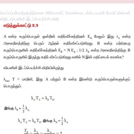
வெப்பப்பரிமாற்றத்திற்கான பிரிவொஸ்ட் கொள்கை, ஸ்டெஃபான் போல்ட்ஸ்மென்
விதி, வியனின் இடப்பெயர்ச்சி விதி
எடுத்துக்காட்டு 8.9
A என்ற கரும்பொருள் ஒன்றின் கதிர்வீச்சுத்திறன் E
 மேலும்
A
அலைநீளத்திற்கு பெரும் ஆற்றல் கதிர்வீசப்படுகிறது. B எ
கரும்பொருளின் கதிர்வீச்சுத்திறன் 
E
 = N E
; 
1/2 λ
 என்ற அலை
B
A
A
கரும்பொருளில் இருந்து கதிர் வீசப்படுகிறது எனில் N இன் மதிப்ப
வியனின் இடப்பெயர்ச்சி விதியிலிருந்து
λ
 T =
மாறிலி; இது A மற்றும் B என்ற இரண்டு கரும்பொர