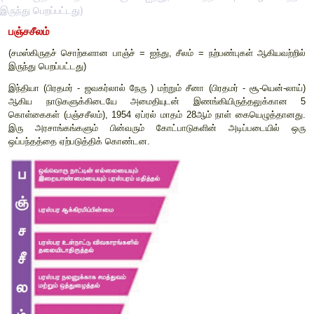
இருந்து பெறப்பட்டது)
பஞ்சசீலம்
(
சமஸ்கிருதச் சொற்களான பாஞ்ச்
=
ஐந்து
,
சீலம்
=
நற்பண்புகள
இருந்து பெறப்பட்டது
)
இந்தியா
(
பிரதமர்
-
ஜவகர்லால் நேரு
)
மற்றும் சீனா
(
பிரதமர்
-
ஆகிய நாடுகளுக்கிடையே அமைதியுடன் இணங்கியிருத்த
கொள்கைகள்
(
பஞ்சசீலம்
), 1954
ஏப்ரல் மாதம்
28
ஆம் நாள் கை
இரு அரசாங்கங்களும் பின்வரும் கோட்பாடுகளின் அடிப்
ஒப்பந்தத்தை ஏற்படுத்திக் கொண்டன
.