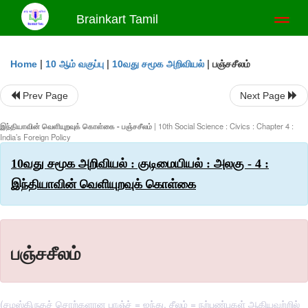
Brainkart Tamil
Toggl
naviga
|
|
|
பஞ்சசீலம்
Home
10 ஆம் வகுப்பு
10வது சமூக அறிவியல்
Prev Page
Next Page
இந்தியாவின் வெளியுறவுக் கொள்கை - பஞ்சசீலம்
| 10th Social Science : Civics : Chapter 4 :
India’s Foreign Policy
10வது சமூக அறிவியல் : குடிமையியல் : அலகு - 4 :
இந்தியாவின் வெளியுறவுக் கொள்கை
பஞ்சசீலம்
(சமஸ்கிருதச் சொற்களான பாஞ்ச் = ஐந்து, சீலம் = நற்பண்புகள் ஆகியவற்றில்