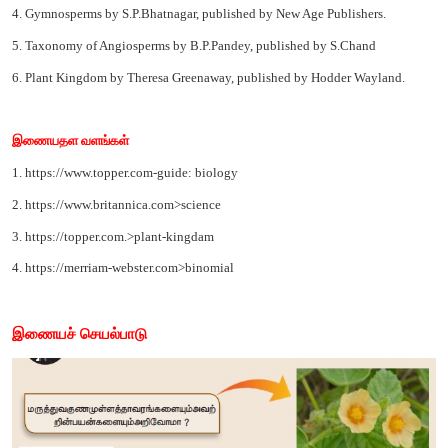
பிற நூல்கள்
1. Algae by A.V.S.S Sambamurty, published by I.K Internatio
house.
2. Bryophyta by Afroz Alam, published by I.K International pub
3. Pteridophyta by O.P.Sharma, published by Mc Graw Hill Educ