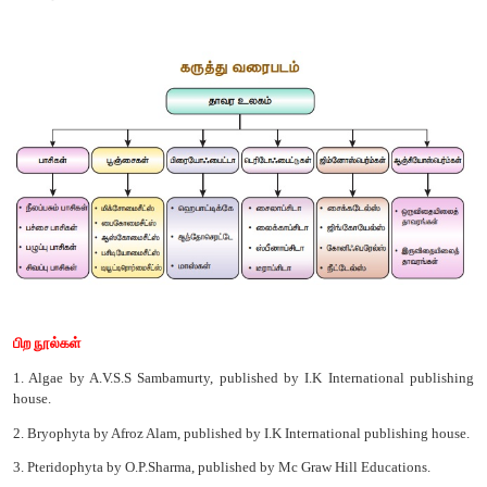
பூஞ்சை வேரிகள்
உயர் தாவரங்களின் வேர்களில் கூட்டுயிர
பூஞ்சைகள்
தொற்றுத் தாவரங்கள்
பிற தாவரங்களின் மீது வளரும் தாவரங்கள்
தற்சார்பு உயிரிகள்
தானே தமது உணவைத் தயாரிக்கும் உயிரிகள்
பிற சார்பு உயிரிகள்
உணவிற்காக பிற உயிரியைச் சார்ந்து வாழும் உயிரி
கடத்தும் திசுக்கள்
நீர் மற்றும் கனிமங்களைக் கடத்தும் திசுக்கள்
பாலி பெட்டலே
பல தனித்த அல்லி இதழ்கள் கொண்டவை.
கேமோபெட்டலே
இணைந்த அல்லி இதழ்கள் கொண்டவை.
மோனோகிளாமிடியே
புல்லி வட்டம், அல்லி வட்டம் என வேறுபாடற்ற 
அடுக்கு.