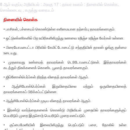
8 ஆம் வகுப்பு அறிவியல் : அலகு 17 : தாவர உலகம் : நினைவில் கொள்க,
சொல்லடைவு , கருத்து வரைபடம்
நினைவில் கொள்க
• பாசிகள், பச்சையம் கொண்டுள்ள எளிமையான தற்சார்பு தாவரங்க
• ஒட்டுண்ணிகளில் பிற உயிரிகளிலிருந்து உணவை உறிஞ்ச உறிஞ்சு வ
• பிரையோஃபைட்டா பிரிவில் கேமிட்டோபைட்டு சந்ததியின் தாலஸ
உடையது.
• முதலாவது உண்மைத் தாவரங்கள் டெரிடோஃபைட்டுகள். இ
கடத்தும் திசுக்களைக் கொண்ட பூவாத் தாவரங்களாகும்.
• ஜிம்னோஸ்பெர்ம்கள் திறந்த விதைத் தாவரங்கள் ஆகும்.