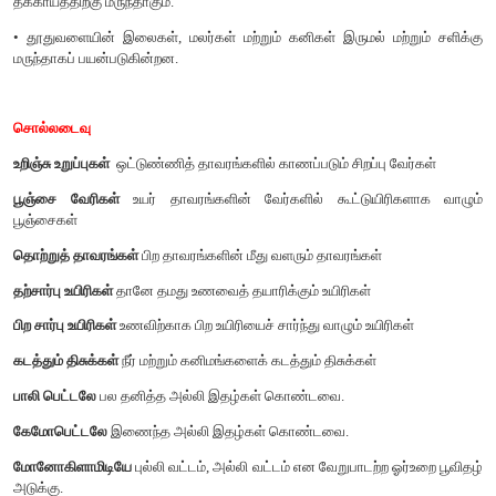
• ஆஞ்சியோஸ்பெர்ம்கள் இருவிதையிலை மற்றும் ஒரு
தாவரங்களாகப் பிரிக்கப்பட்டுள்ளன.
• ஆஞ்சியோஸ்பெர்ம்கள் மூடிய விதைத் தாவரங்கள் ஆகும்.
• இரண்டு வார்த்தைகளைக் கொண்டு அறிவியல் முறையில் தாவ
பெயரிடும் முறை இருசொற் பெயரிடும் முறை எனப்படும்.
• குப்பைமேனியின் இலையிலிருந்து பெறப்படும் பசை, 
தீக்காயத்திற்கு மருந்தாகும்.
• தூதுவளையின் இலைகள், மலர்கள் மற்றும் கனிகள் இருமல் மற
மருந்தாகப் பயன்படுகின்றன.
சொல்லடைவு
உறிஞ்சு உறுப்புகள்
ஒட்டுண்ணித் தாவரங்களில் காணப்படும் சிறப்பு 