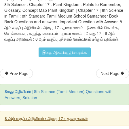
8th Science : Chapter 17 : Plant Kingdom : Points to Remember,
Glossary, Concept Map Plant Kingdom | Chapter 17 | 8th Science
in Tamil : 8th Standard Tamil Medium School Samacheer Book
Back Questions and answers, Important Question with Answer. 8
ஆம் வகுப்பு அறிவியல் : அலகு 17 : தாவர உலகம் : நினைவில் கொள்க,
சொல்லடைவு , கருத்து வரைபடம் - தாவர உலகம் | அலகு 17 | 8 ஆம்
வகுப்பு அறிவியல் : 8 ஆம் வகுப்பு புத்தகம் கேள்விகள் மற்றும் பதில்கள்.
தாவரங்களின் உலகம்
இதை ஆங்கிலத்தில் படிக்க
மருத்துவகுணமுள்ளத்தாவரங்களையும்அவற்றின்பயன்களையும்அ
படிநிலைகள்
Prev Page
Next Page
• கீழ்க்காணும் உரலி/விரைவுக்குறியீட்டைப் பயன்படுத்தி இச்செ
இணையப் பக்கத்திற்குச் செல்க.
8வது அறிவியல்
| 8th Science (Tamil Medium) Questions with
• "Medicinal plants and their uses"என்றதலைப்பினைச்சொடுக்கவு
Answers, Solution
• மருத்துவகுணமுள்ளத்தாவரத்தினைத்தேர்ந்தெடுத்து 
அறியவும்.
8 ஆம் வகுப்பு அறிவியல் : அலகு 17 : தாவர உலகம்
• படத்தினைக்கொண்டுமருத்துவகுணமுள்ளத்தாவரங்களி