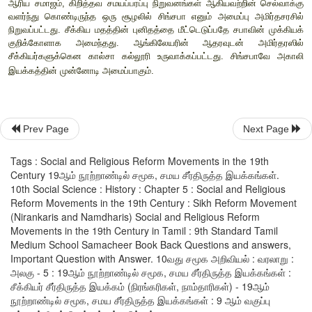
உண்பதையும் கைவிடும்படி வலியுறுத்திக் கூறினார்.
பாபாராம் சிங் என்பவரால் தொடங்கப் பெற்ற நாம்தாரி இயக்கம் 
நடைபெற்ற மற்றுமொரு சமூக
,
சமயச் சீர்திருத்த இயக்கமாக
இயக்கம் சீக்கியர்களின் அடையாளங்களை (கிர்பான் - வாளைத
வற்புறுத்தியது. வாளுக்குப் பதிலாகத் தனது சீடர்களை லத்
கொள்ளும்படி ராம்சிங் கூறினார். இவ்வியக்கம் ஆணும் பெண்ண
கருதியது. விதவை மறுமணத்தை ஆதரித்தது. வரதட்சணை
Prev Page
Next Page
குழந்தைத் திருமணத்தையும் தடை செய்தது.
ஆரிய சமாஜம்
,
கிறித்தவ சமயப்பரப்பு நிறுவனங்கள் ஆகியவற்றி
Tags : Social and Religious Reform Movements in the 19th
Century 19ஆம் நூற்றாண்டில் சமூக, சமய சீர்திருத்த இயக்கங்கள்.
வளர்ந்து கொண்டிருந்த ஒரு சூழலில் சிங்சபா எனும் அமைப்பு
10th Social Science : History : Chapter 5 : Social and Religious
நிறுவப்பட்டது. சீக்கிய மதத்தின் புனிதத்தை மீட்டெடுப்பதே சபா
Reform Movements in the 19th Century : Sikh Reform Movement
குறிக்கோளாக அமைந்தது. ஆங்கிலேயரின் ஆதரவுடன் 
(Nirankaris and Namdharis) Social and Religious Reform
சீக்கியர்களுக்கென கால்சா கல்லூரி உருவாக்கப்பட்டது. சி
Movements in the 19th Century in Tamil : 9th Standard Tamil
Medium School Samacheer Book Back Questions and answers,
இயக்கத்தின் முன்னோடி அமைப்பாகும்.
Important Question with Answer. 10வது சமூக அறிவியல் : வரலாறு :
அலகு - 5 : 19ஆம் நூற்றாண்டில் சமூக, சமய சீர்திருத்த இயக்கங்கள் :
சீக்கியர் சீர்திருத்த இயக்கம் (நிரங்கரிகள், நாம்தாரிகள்) - 19ஆம்
நூற்றாண்டில் சமூக, சமய சீர்திருத்த இயக்கங்கள் : 9 ஆம் வகுப்பு