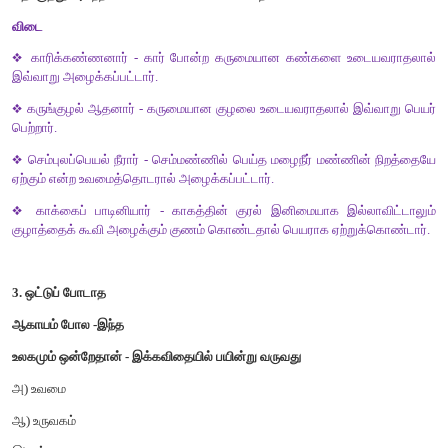
இணையத்தில்
சேகரித்துப்
படத்
தொகுப்பு
செய்யவும்
.
விடை
7. 1.
பூவை
வீட்டு
இறங்காதே
இறக்கை
முறிந்த
வண்ணத்துப்
பூச்சியே