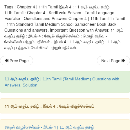
Tags : Chapter 4 | 11th Tamil இயல் 4 : 11 ஆம் வகுப்பு தமிழ்.
அ) உவமை
11th Tamil : Chapter 4 : Kedil velu Selvam : Tamil Language
Exercise - Questions and Answers Chapter 4 | 11th Tamil in Tamil
ஆ) உருவகம்
: 11th Standard Tamil Medium School Samacheer Book Back
Questions and answers, Important Question with Answer. 11 ஆம்
இ) உள்ளுறை
வகுப்பு தமிழ் : இயல் 4 : கேடில் விழுச்செல்வம் : மொழி அறிவு -
கேள்விகள் மற்றும் பதில்கள் - இயல் 4 : 11 ஆம் வகுப்பு தமிழ் : 11 ஆம்
ஈ) இறைச்சி
வகுப்பு புத்தகம் கேள்விகள் மற்றும் பதில்கள்.
[விடை: அ) உவமை]
Prev Page
Next Page
11 ஆம் வகுப்பு தமிழ்
| 11th Tamil (Tamil Medium) Questions with
4. கீழ்க்காண்பனவற்றுள்
'
இறைச்சி
'
பற்றிய கூற்றைத் தேர்க.
Answers, Solution
அ) குறியீடுகளைக் கொண்டு உருவாக்கப்படும்.
ஆ) ஒப்பீட்டுச் செறிவும் பொருள் அழுத்தமும் சிறக்க அமையும்.
11 ஆம் வகுப்பு தமிழ் : இயல் 4 : கேடில் விழுச்செல்வம்
இ) வினை
,
பயன்
,
வடிவம்
,
நிறம் ஆகிய நான்கின் அடிப்படையில் தோ
ஈ) உரிப்பொருளோடு நேரிடைத் தொடர்பில்லாத குறிப்புப் பொருள்.
கேடில் விழுச்செல்வம் - இயல் 4 | 11 ஆம் வகுப்பு தமிழ்