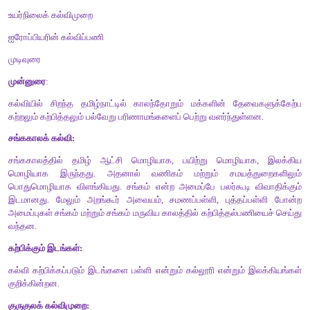
குறிப்புச்
சட்டகம்
முன்னுரை
சங்ககாலக்
கல்வி
கற்பிக்கும்
இடங்கள்
குருகுலக்
கல்விமுறை
திண்ணைப்
பள்ளிக்
கல்வி
உயர்நிலைக்
கல்விமுறை
ஐரோப்பியரின்
கல்விப்பணி
முடிவுரை
முன்னுரை
:
கல்வியில்
சிறந்த
தமிழ்நாட்டில்
காலந்தோறும்
மக்களின்
தேவ
கற்றலும்
கற்பித்தலும்
பல்வேறு
பரிணாமங்களைப்
பெற்று
வளர்ந்து