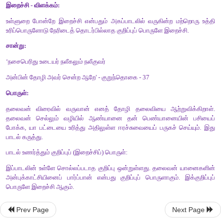
விடை
❖
காரிக்கண்ணனார் - கார் போன்ற கருமையான கண்களை உ
இவ்வாறு அழைக்கப்பட்டார்.
❖
கருங்குழல் ஆதனார் - கருமையான குழலை உடையவராதலால் இ
பெற்றார்.
❖
செம்புலப்பெயல் நீரார் - செம்மண்ணில் பெய்த மழைநீர் மண்ண
ஏற்கும் என்ற உவமைத்தொடரால் அழைக்கப்பட்டார்.
❖
காக்கைப் பாடினியார் - காகத்தின் குரல் இனிமையாக இல
குழாத்தைக் கூவி அழைக்கும் குணம் கொண்டதால் பெயராக ஏற்ற
3. ஒட்டுப் போடாத
ஆகாயம் போல -இந்த
Prev Page
Next Page
உலகமும் ஒன்றேதான் - இக்கவிதையில் பயின்று வருவது