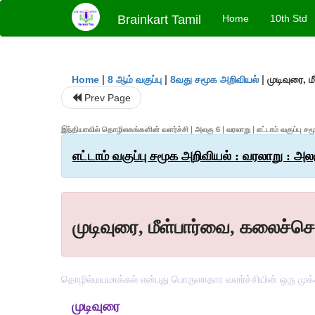
Brainkart Tamil
Home
10th Std
|
|
|
முடிவுரை, 
Home
8 ஆம் வகுப்பு
8வது சமூக அறிவியல்
Prev Page
இந்தியாவில் தொழிலகங்களின் வளர்ச்சி | அலகு 6 | வரலாறு | எட்டாம் வகுப்பு ச
எட்டாம் வகுப்பு சமூக அறிவியல் : வரலாறு : அ
முடிவுரை, மீள்பார்வை, கலைச்ச
தொழில்மயமாக்கல் என்பது பொருளாதார வளர்ச்சியின் ஒரு முக்
முடிவுரை