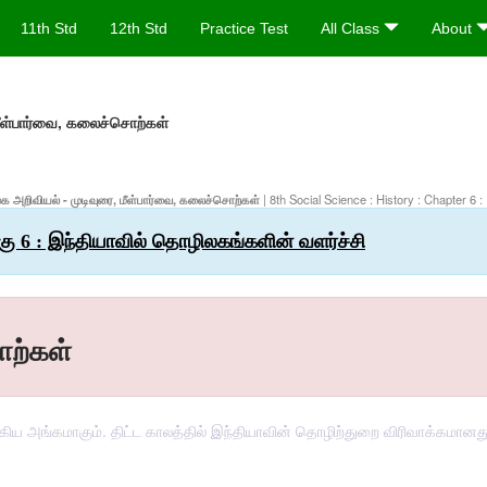
11th Std
12th Std
Practice Test
All Class
About
மீள்பார்வை, கலைச்சொற்கள்
மூக அறிவியல் - முடிவுரை, மீள்பார்வை, கலைச்சொற்கள்
| 8th Social Science : History : Chapter 6 :
லகு 6 : இந்தியாவில் தொழிலகங்களின் வளர்ச்சி
ொற்கள்
கிய அங்கமாகும். திட்ட காலத்தில் இந்தியாவின் தொழிற்துறை விரிவாக்கமானத