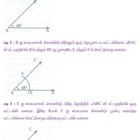
ன் உட்பகுதியில் BA மற்றும் BC ஐ முறையே E மற்றும் F ல் வெட்டும
படி 3 :
 E ஐ மையமாகக் கொண்டு அதே ஆரத்தில் 
∠
ABC ன் உட்
வட்டவில் வரைக, இதே போல் F ஐ மையமாக கொண்டு முன
வட்டவில்லை வெட்டுமாறு மற்றொரு வட்டவில் வரைக