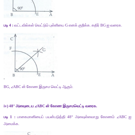
BG, 
∠
ABC ன் கோண இருசம வெட்டி ஆகும்.
iii) 90° அளவுடைய 
∠
ABC ன் கோண இருசமவெட்டி வரைக.
படி 1 :
 பாகைமானியைப் பயன்படுத்தி 90° அளவுள்ளவாறு க
அமைக்க.
படி 2 :
 B ஐ மையமாகக் கொண்டு ஏதேனும் ஒரு ஆரமுடைய வட்ட