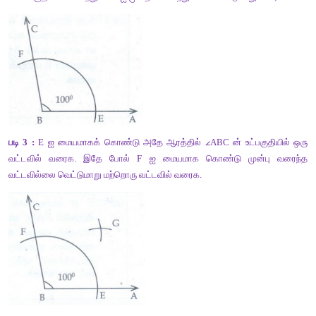
BG, 
∠
ABC ன் கோண இருசம வெட்டி ஆகும்.
ii) 100° அளவுடைய 
∠
ABC ன் கோண இருசமவெட்டி வரைக.
படி 1 :
 பாகைமானியைப் பயன்படுத்தி 100° அளவுள்ளவாறு க
அமைக்க.