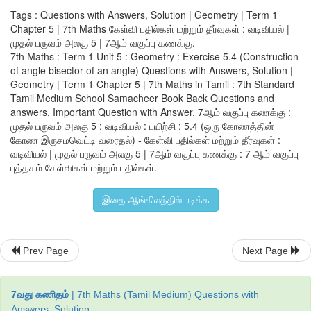
Tags : Questions with Answers, Solution | Geometry | Term 1
Chapter 5 | 7th Maths கேள்வி பதில்கள் மற்றும் தீர்வுகள் : வடிவியல் |
முதல் பருவம் அலகு 5 | 7ஆம் வகுப்பு கணக்கு.
7th Maths : Term 1 Unit 5 : Geometry : Exercise 5.4 (Construction
of angle bisector of an angle) Questions with Answers, Solution |
Geometry | Term 1 Chapter 5 | 7th Maths in Tamil : 7th Standard
Tamil Medium School Samacheer Book Back Questions and
BG, 
∠
ABC ன் கோண இருசம வெட்டி ஆகும். 
answers, Important Question with Answer. 7ஆம் வகுப்பு கணக்கு :
முதல் பருவம் அலகு 5 : வடிவியல் : பயிற்சி : 5.4 (ஒரு கோணத்தின்
கோண இருசமவெட்டி வரைதல்) - கேள்வி பதில்கள் மற்றும் தீர்வுகள் :
வடிவியல் | முதல் பருவம் அலகு 5 | 7ஆம் வகுப்பு கணக்கு : 7 ஆம் வகுப்பு
v) 110° அளவுடைய 
∠
ABC ன் கோண இருசமவெட்டி வரைக. 
புத்தகம் கேள்விகள் மற்றும் பதில்கள்.
படி 1 :
 பாகைமானியைப் பயன்படுத்தி 110° அளவுள்ளவாறு க
இதை ஆங்கிலத்தில் படிக்க
அமைக்க.
Prev Page
Next Page
7வது கணிதம்
| 7th Maths (Tamil Medium) Questions with
Answers, Solution