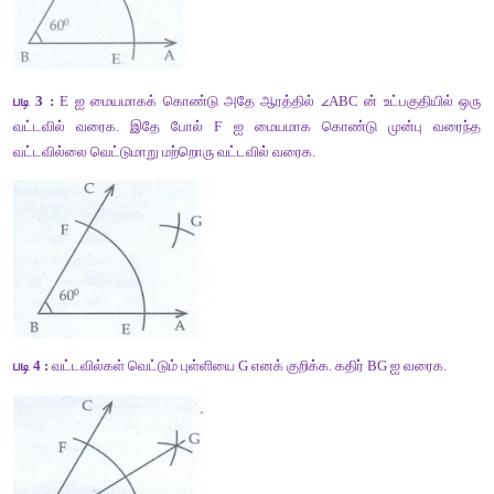
படி 2 :
 B ஐ மையமாகக் கொண்டு ஏதேனும் ஒரு ஆரமுடைய வட்ட
ன் உட்பகுதியில் BA மற்றும் BC ஐ முறையே E மற்றும் F ல் வெட்டும