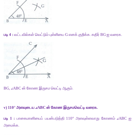
படி 4 :
 வட்டவில்கள் வெட்டும் புள்ளியை G எனக் குறிக்க. கதிர் B
BG, 
∠
ABC ன் கோண இருசம வெட்டி ஆகும்.
iv) 48° அளவுடைய 
∠
ABC ன் கோண இருசமவெட்டி வரைக. 