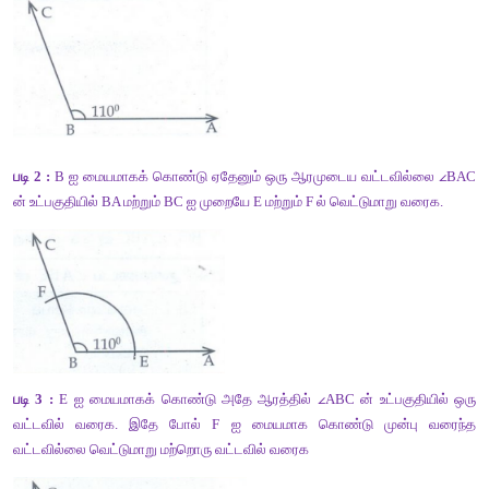
படி 1 :
 பாகைமானியைப் பயன்படுத்தி 48° அளவுள்ளவாறு க
அமைக்க.
படி 2 :
 B ஐ மையமாகக் கொண்டு ஏதேனும் ஒரு ஆரமுடைய வட்ட
ன் உட்பகுதியில் BA மற்றும் BC ஐ முறையே E மற்றும் F ல் வெட்டும