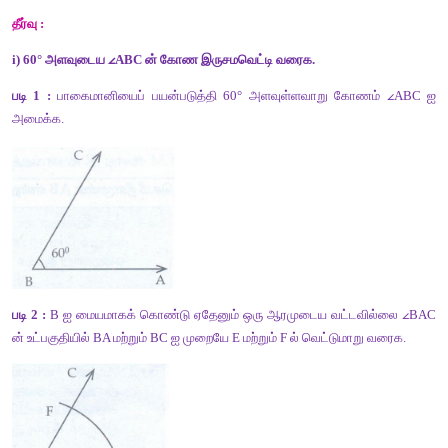
i) 60°
ii) 100° 
iii) 90° 
iv) 48° 
v) 110° 
தீர்வு : 
i) 60° அளவுடைய 
∠
ABC ன் கோண இருசமவெட்டி வரைக. 
படி 1 :
 பாகைமானியைப் பயன்படுத்தி 60° அளவுள்ளவாறு க
அமைக்க.