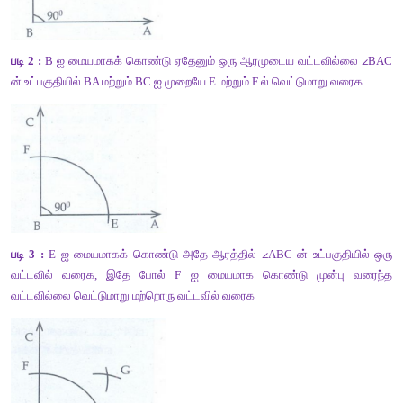
படி 4 :
 வட்டவில்கள் வெட்டும் புள்ளியை G எனக் குறிக்க. கதிர் B