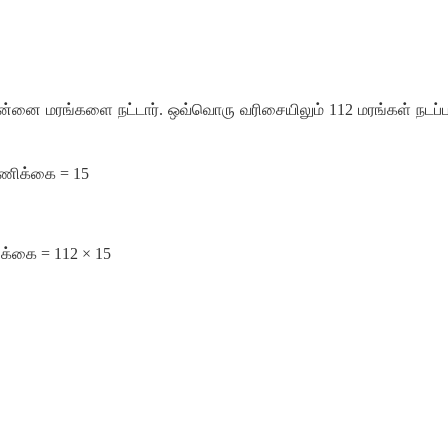
ன்னை
மரங்களை
நட்டார்
.
ஒவ்வொரு
வரிசையிலும்
112
மரங்கள்
நடப்
ணிக்கை
=
15
க்கை
= 112 × 15