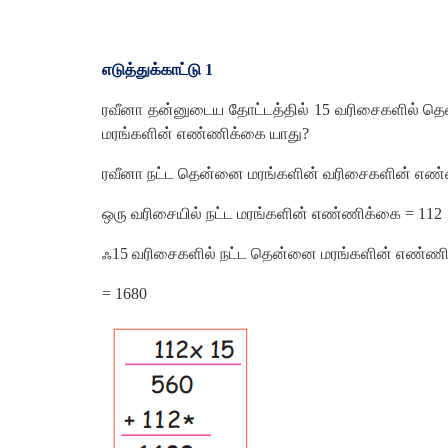
எடுத்துக்காட்டு
1
ரவீனா
தன்னுடைய
தோட்டத்தில்
15
வரிசைகளில்
தெ
மரங்களின்
எண்ணிக்கை
யாது
?
ரவீனா
நட்ட
தென்னை
மரங்களின்
வரிசைகளின்
எண்
ஒரு
வரிசையில்
நட்ட
மரங்களின்
எண்ணிக்கை
= 112
ஃ
15
வரிசைகளில்
நட்ட
தென்னை
மரங்களின்
எண்ணி
= 1680