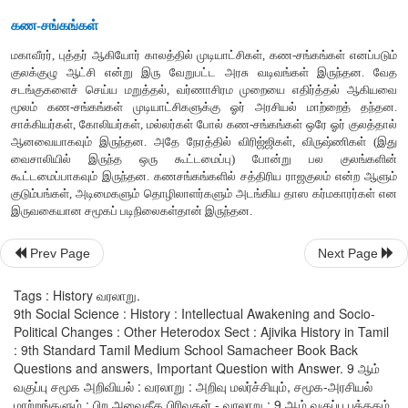
பக்தியோ
எந்தவிதத்திலும்
மனிதர்களின்
இறுதி
நிலையைத்
தீர்மா
வாதிட்டார்
.
ஆசிவகர்கள்
தென்னிந்தியாவில்
சிறு
எண்ணிக்கையில்
இருந்தார்
காலத்தில்
அவர்கள்
மீது
ஒரு
சிறப்பு
வரி
விதிக்கப்பட்டது
இலக்கியமான
மணிமேகலை
,
சமணர்களின்
இலக்கிய
நூலான
நூலான
சிவஞானசித்தியார்
ஆகிய
தமிழ்
நூல்களில்
ஆசிவகத்
பற்றிய
செய்திகள்
ஓரளவுக்கு
உள்ளன
.
கண
-
சங்கங்கள்
Prev Page
Next Page
மகாவீரர்
,
புத்தர்
ஆகியோர்
காலத்தில்
முடியாட்சிகள்
,
கண
-
சங்கங
Tags : History வரலாறு.
குலக்குழு
ஆட்சி
என்று
இரு
வேறுபட்ட
அரசு
வடிவங்கள்
இ
9th Social Science : History : Intellectual Awakening and Socio-
சடங்குகளைச்
செய்ய
மறுத்தல்
,
வர்ணாசிரம
முறையை
எதிர்த்
Political Changes : Other Heterodox Sect : Ajivika History in Tamil
மூலம்
கண
-
சங்கங்கள்
முடியாட்சிகளுக்கு
ஓர்
அரசியல்
மாற
: 9th Standard Tamil Medium School Samacheer Book Back
சாக்கியர்கள்
,
கோலியர்கள்
,
மல்லர்கள்
போல்
கண
-
சங்கங்கள்
ஒர
Questions and answers, Important Question with Answer. 9 ஆம்
ஆனவையாகவும்
இருந்தன
.
அதே
நேரத்தில்
விரிஜ்ஜிகள்
,
விரு
வகுப்பு சமூக அறிவியல் : வரலாறு : அறிவு மலர்ச்சியும், சமூக-அரசியல்
மாற்றங்களும் : பிற அவைதீக பிரிவுகள் - வரலாறு : 9 ஆம் வகுப்பு புத்தகம்
வைசாலியில்
இருந்த
ஒரு
கூட்டமைப்பு
)
போன்று
பல