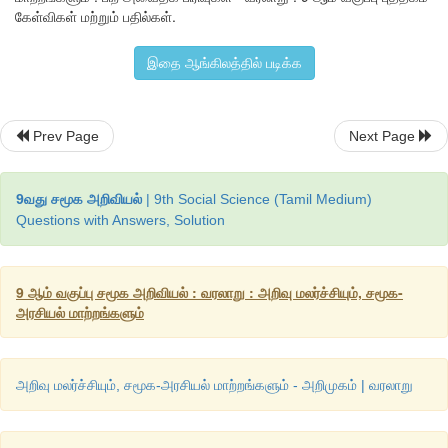
கேள்விகள் மற்றும் பதில்கள்.
கூட்டமைப்பாகவும்
இருந்தன
.
கணசங்கங்களில்
சத்திரிய
ராஜகுலம
குடும்பங்கள்
,
அடிமைகளும்
தொழிலாளர்களும்
அடங்கிய
தாஸ
கர
இதை ஆங்கிலத்தில் படிக்க
இருவகையான
சமூகப்
படிநிலைகள்தான்
இருந்தன
.
Prev Page
Next Page
9வது சமூக அறிவியல்
| 9th Social Science (Tamil Medium)
Questions with Answers, Solution
9 ஆம் வகுப்பு சமூக அறிவியல் : வரலாறு : அறிவு மலர்ச்சியும், சமூக-
அரசியல் மாற்றங்களும்
அறிவு மலர்ச்சியும், சமூக-அரசியல் மாற்றங்களும் - அறிமுகம் | வரலாறு