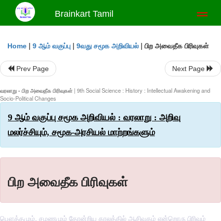
Brainkart Tamil
Toggl
naviga
|
|
|
பிற அவைதீக பிரிவுகள்
Home
9 ஆம் வகுப்பு
9வது சமூக அறிவியல்
Prev Page
Next Page
வரலாறு - பிற அவைதீக பிரிவுகள்
| 9th Social Science : History : Intellectual Awakening and
Socio-Political Changes
9 ஆம் வகுப்பு சமூக அறிவியல் : வரலாறு : அறிவு
மலர்ச்சியும், சமூக-அரசியல் மாற்றங்களும்
பிற அவைதீக பிரிவுகள்
பௌத்தமும், சமணமும் தோன்றிய காலத்தில் ஆசிவகம் என்றொரு பிரிவும்