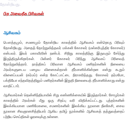
தோன்றியது.
பிற
அவைதீக
பிரிவுகள்
ஆசிவகம்
பௌத்தமும்
,
சமணமும்
தோன்றிய
காலத்தில்
ஆசிவகம்
என
தோன்றியது
.
அதைத்
தோற்றுவித்தவர்
மக்கலி
கோசலர்
(
மஸ்கரிபு
என்பவர்
.
இவர்
மகாவீரரின்
நண்பர்
.
சிறிது
காலத்திற்கு
இரு
இருந்திருக்கிறார்கள்
.
பின்னர்
கோசலர்
பிரிந்து
ஆசிவக
தோற்றுவித்தார்
.
நாத்திகப்
பிரிவான
ஆசிவகம்
மனிதர்கள
அவர்களுடைய
பழைய
வினைகள்தான்
தீர்மானிக்கின்றன
வினைப்பயன்
(
கர்மம்
)
என்ற
கோட்பாட்டை
நிராகரித்தது
.
கோச