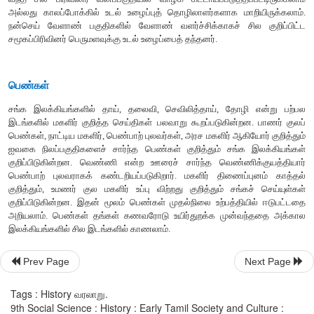
அரசர்களும்
குலத்தலைவர்களும்
உயர்பிரிவினராகக்
கருதப்பட்டனர
என்று
அறியப்பட்ட
பூசாரிகளும்
இருந்தனர்
.
கைவினைத்
தொழில்
செய்வோர்
,
உலோகவேலை
செய்வோர்
போன்ற
பிரிவினர்
சமூகத்த
வடஇந்தியாவில்காணப்பட்ட
சாதி
அமைப்பு
தமிழகத்தில்
வேரூன்ற
ஐவகை
நிலச்
சூழல்
மற்றும்
செய்தொழில்
அடிப்படையில்
சமூகக
காணப்பட்டனர்
.
வேளாண்
வளர்ச்சியும்
,
கால்நடை
வளர்ப்பும்
இயற்கை
வனவிலங்குகளையும்
ஓரளவுக்குப்
பாதித்திருக்க
வேண்டும்
.
வேட்ட
வந்த
சில
பிரிவினர்
வனப்பகுதியில்
வாழக்
கட்டாயப்படுத்தப
அல்லது
காலப்போக்கில்
உடல்
உழைப்புத்
தொழிலாளர்களாக
ம
நன்செய்
வேளாண்
பகுதிகளில்
வேளாண்
வளர்ச்சிக்காகச்
சமூகப்பிரிவினர்
பெருமளவுக்கு
உடல்
உழைப்பைத்
தந்தனர்
.
Prev Page
Next Page
பெண்கள்
Tags : History வரலாறு.
சங்க
இலக்கியங்களில்
தாய்
,
தலைவி
,
செவிலித்தாய்
,
தோழி
9th Social Science : History : Early Tamil Society and Culture :
இடங்களில்
மகளிர்
குறித்த
செய்திகள்
பலவாறு
கூறப்படுகின்ற