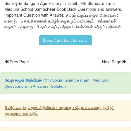
Society in Sangam Age History in Tamil : 9th Standard Tamil
பெண்கள்
,
நாட்டிய
மகளிர்
,
பெண்பாற்
புலவர்கள்
,
அரச
மகளிர்
ஆகி
Medium School Samacheer Book Back Questions and answers,
ஐவகை
நிலப்பகுதிகளைச்
சார்ந்த
பெண்கள்
குறித்தும்
சங்க
Important Question with Answer. 9 ஆம் வகுப்பு சமூக அறிவியல் :
குறிப்பிடுகின்றன
.
வெண்ணி
என்ற
ஊரைச்
சார்ந்த
வெண்ணிக
வரலாறு : தொடக்ககாலத் தமிழ்ச் சமூகமும் பண்பாடும் : சங்ககாலச்
சமூகம் - வரலாறு : 9 ஆம் வகுப்பு புத்தகம் கேள்விகள் மற்றும் பதில்கள்.
பெண்பாற்
புலவராகக்
கண்டறியப்படுகிறார்
.
மகளிர்
திணைப்ப
குறித்தும்
,
உமணர்
குல
மகளிர்
உப்பு
விற்றது
குறித்தும்
சங்கச
குறிப்பிடுகின்றன
.
இதன்
மூலம்
பெண்கள்
முதல்நிலை
உற்பத்தியி
இதை ஆங்கிலத்தில் படிக்க
அறியலாம்
.
பெண்கள்
தங்கள்
கணவரோடு
உயிர்துறக்க
முன்வந
இலக்கியங்களில்
சில
இடங்களில்
காணலாம்
.
Prev Page
Next Page
9வது சமூக அறிவியல்
| 9th Social Science (Tamil Medium)
Questions with Answers, Solution
9 ஆம் வகுப்பு சமூக அறிவியல் : வரலாறு : தொடக்ககாலத் தமிழ்ச்
சமூகமும் பண்பாடும்