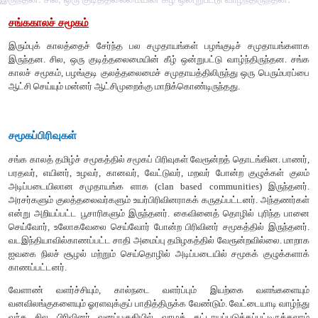
சங்ககாலச்
சமூகம்
இரும்புக்
காலத்தைச்
சேர்ந்த
பல
சமுதாயங்கள்
பழங்குடிச்
ச
இருந்தன
.
சில
,
ஒரு
குடித்தலைமையின்
கீழ்
ஒன்றுபட்டு
வாழ்ந்
காலச்
சமூகம்
,
பழங்குடி
குலத்தலைமைச்
சமுதாயத்திலிருந்து
ஒர
ஆட்சி
செய்யும்
மன்னர்
ஆட்சிமுறைக்கு
மாறிக்கொண்டிருந்தது
.
சமூகப்பிரிவுகள்
சங்க
காலத்
தமிழ்ச்
சமூகத்தில்
சமூகப்
பிரிவுகள்
வேரூன்றத்
தொட
பரதவர்
,
எயினர்
,
உழவர்
,
கானவர்
,
வேட்டுவர்
,
மறவர்
போன்ற
க
அடிப்படையிலான
சமுதாயங்க
ளாக
(
clan based communiti