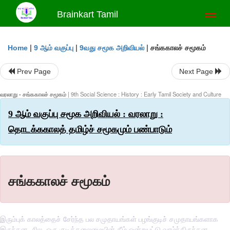
Brainkart Tamil
Toggl
naviga
|
|
|
சங்ககாலச் சமூகம்
Home
9 ஆம் வகுப்பு
9வது சமூக அறிவியல்
Prev Page
Next Page
வரலாறு - சங்ககாலச் சமூகம்
| 9th Social Science : History : Early Tamil Society and Culture
9 ஆம் வகுப்பு சமூக அறிவியல் : வரலாறு :
தொடக்ககாலத் தமிழ்ச் சமூகமும் பண்பாடும்
சங்ககாலச் சமூகம்
இரும்புக் காலத்தைச் சேர்ந்த பல சமுதாயங்கள் பழங்குடிச் சமுதாயங்களாக
இருந்தன. சில, ஒரு குடித்தலைமையின் கீழ் ஒன்றுபட்டு வாழ்ந்திருந்தன.