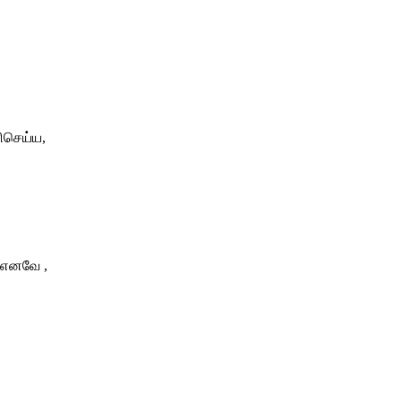
ரிசெய்ய,
, எனவே ,