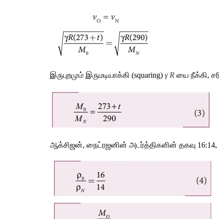
இருபுறமும் இருமடியாக்கி (squaring) 
γ R
யை நீக்கி, ச
ஆக்சிஜன், நைட்ரஜனின் அடர்த்திகளின் தகவு 16:14