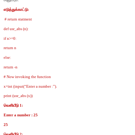
1. return கூற்றின் பொது வடிவம்
return /கோவைகளின் பட்டியல்]
இந்த கூற்றில் உள்ள கோவைகள் மதிப்பீடு செய்யப்பட்டு, மதிப்
அனுப்புகிறது. செயற்கூறினுள் உள்ள கூற்றில் கோவைகள் இல்
return கூற்று இல்லாமலோ இருந்தால் செயற்கூறு "None” பொர
அனுப்பும்.
எடுத்துக்காட்டு:
# return statment
def usr_abs (n):
if n>=0:
return n