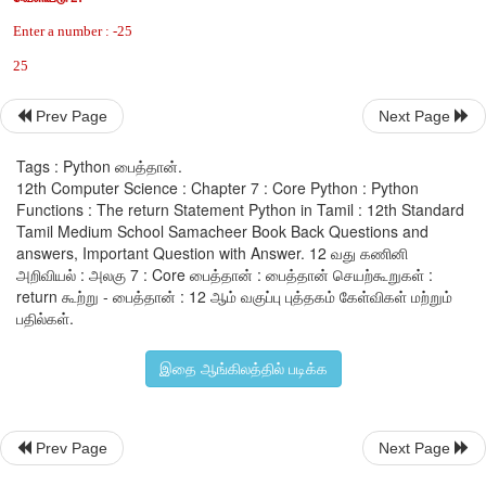
else:
return -n
# Now invoking the function
Prev Page
Next Page
x=int (input(“Enter a number :”).
Tags : Python பைத்தான்.
12th Computer Science : Chapter 7 : Core Python : Python
print (usr_abs (x))
Functions : The return Statement Python in Tamil : 12th Standard
Tamil Medium School Samacheer Book Back Questions and
வெளியீடு 1:
answers, Important Question with Answer. 12 வது கணினி
அறிவியல் : அலகு 7 : Core பைத்தான் : பைத்தான் செயற்கூறுகள் :
Enter a number : 25
return கூற்று - பைத்தான் : 12 ஆம் வகுப்பு புத்தகம் கேள்விகள் மற்றும்
பதில்கள்.
25
வெளியீடு 2:
இதை ஆங்கிலத்தில் படிக்க
Enter a number : -25
25
Prev Page
Next Page