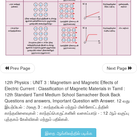
iii) புறகாந்தப்புலத்தில் ஃபெர்ரோ காந்தப் பொருளைவைக்கும்போது
கோடுகள் ஃபெர்ரோ காந்தப்பொருளின் உள்ளேவலிமையாக ஈர்க்கப்பட
iv) காந்த ஏற்புத்திறன் வெப்பநிலைக்குஎதிர்த்தகவாகும்.
கியூரி வெயிஸ் (Curie-Weiss) விதி
வெப்பநிலை உயரும்போது, அணு இருமுனைகளின் வெப்பக்கிளர்ச்சி
ஃபெர்ரோ காந்தத்தன்மை குறையும். ஒரு குறிப்பிட்ட வெப்பநில
காந்தப்பொருள் பாரா காந்தப்பொருளாக மாறும். இந்த வெப்பந
Prev Page
Next Page
வெப்பநிலை (T
) எனப்படும். கியூரி வெப்பநிலையை விட அதிக 
c
உள்ள பொருளின் காந்த ஏற்புத்திறன் பின்வருமாறு
12th Physics : UNIT 3 : Magnetism and Magnetic Effects of
Electric Current : Classification of Magnetic Materials in Tamil :
12th Standard Tamil Medium School Samacheer Book Back
Questions and answers, Important Question with Answer. 12 வது
இயற்பியல் : அலகு 3 : காந்தவியல் மற்றும் மின்னோட்டத்தின்
காந்தவிளைவுகள் : காந்தப்பொருட்களின் வகைப்பாடு - : 12 ஆம் வகுப்பு
புத்தகம் கேள்விகள் மற்றும் பதில்கள்.
இச்சமன்பாடு கியூரி வெயிஸ் விதி என்று அழைக்கப்படுகிறது. இ
கியூரி மாறிலி மற்றும் T என்பது கெல்வின் வெப்பநிலையாகும். ப
இதை ஆங்கிலத்தில் படிக்க
ஏற்புத்திறனுக்கும் வெப்பநிலைக்கும் உள்ள தொடர்பைக் காட்டுகின்ற