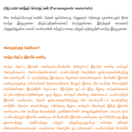
விலக்கித்தள்ளப்படும். இந்நிகழ் விற்கு மெய்சனர் (Meissner)
பெயர். (படம் 3.18 ஐப் பார்க்கவும்)
படம் 3.18 மெய்சனர் விளைவு - மாறுநிலை வெப்பநிலை (
மீக்கடத்திகள் ஒரு முழுமையான டயாகாந்தப் பொருட்க
செயல்படுகின்றன.