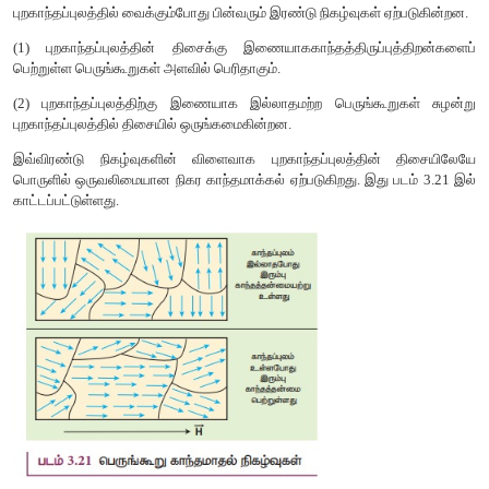
அதிபரவளையம் என்பதை இங்கு கவனிக்க வேண்டும்.
(இ) ஃபெர்ரோ காந்தப்பொருட்கள் (Ferromagnetic materials)
பாரா காந்தப் பொருளைப் போன்றே, ஃபெர்ரோ காந்தப்பொருளில
அல்லது மூலக்கூறு நிகர காந்த இருமுனை திருப்புத்திறனைப்
ஃபெர்ரோ காந்தப் பொருட்கள் ஃபெர்ரோ காந்த பெருங்கூறுக