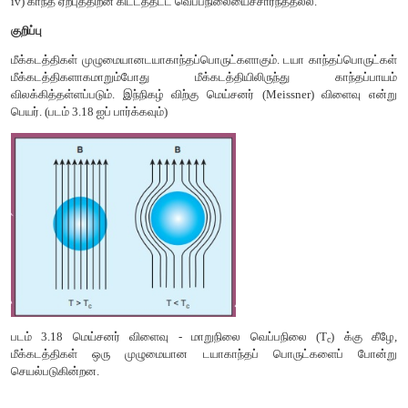
காந்தப்பொருள் விலக்கப்படுவதை இது காட்டுகிறது.
இச்செயலுக்கு டயா காந்தச் செயல் (Diamagnetic action) என்று 
இத்தகையப் பொருட்களுக்கு டயாகாந்தப்பொருட்கள் (Diamagnet
என்று பெயர். எடுத்துக்காட்டுகள் : பிஸ்மத், தாமிரம் மற்றும் தண்ண
பொருட்கள்.
டயா காந்தப்பொருட்களின் பண்புகள்
i) இவை எதிர்க்குறி காந்த ஏற்புத்திறனைப்பெற்றுள்ளன.
ii) இவற்றின் ஒப்புமை காந்த உட்புகுதிறன்ஒன்றைவிட சற்றேக் குறைவ
iii) புறகாந்தப்புலத்தில் வைக்கும்போது, காந்தப்புலக
காந்தப்பொருளினால் விலக்கித் தள்ளப்படுகின்றன.
iv) காந்த ஏற்புத்திறன் கிட்டத்தட்ட வெப்பநிலையைச்சார்ந்ததல்ல.
குறிப்பு
மீக்கடத்திகள் முழுமையானடயாகாந்தப்பொருட்களாகும். டயா காந
மீக்கடத்திகளாகமாறும்போது மீக்கடத்தியிலிருந்து க