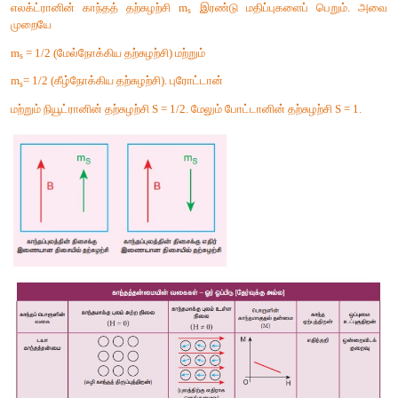
மும்பையிலுள்ள இந்திய புவிக்காந்தவியல் நிறுவனம் (Indian
Geomagnetism) கீழடியில் மேற்கொண்ட காந்தமானி அளவியல் ஆ
அப்பகுதியின் அடியில் பழங்கால சுவர், மண்பானைகள் உள்ளிட
அமைப்புகள் புதைந்துள்ளன என்று கண்டறிந்தனர். 10 முதல் 10
காந்தப்புல மாறுபாடுகள் ஒரு குறிப்பிட்ட பரப்பில் (வண்ணப்பகுதி)
படம் 2ல் காணலாம். உண்மையில், செங்கற்களினால் செய்யப
தொல்லியல் அமைப்புகள் கீழடியில் உள்ளன என்ற உண்மை க
மூலமாகவே நமக்குத் தெரிய வந்துள்ளது (படம் 1).
ஃபெர்ரோ காந்தப் பொருட்களின் பண்புகள் :
i) இவற்றின் காந்த ஏற்புத்திறன் நேர்க்குறி மற்றும்அதிக மதிப்புடையத
ii) ஒப்புமை உட்புகுதிறன் அதிகம்.