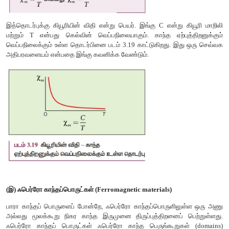
முறையில் எல்லா திசைகளில் உள்ளதால் பொருளின் நிகர க
திருப்புத்திறனின் மதிப்பு சுழியாகும்.
புறகாந்தப்புலத்தில் இவற்றை வைக்கும்போது, அணு இருமுனை மீ
திருப்புவிசை அவற்றை புறகாந்தப்புலத்தின் திசையிலேயே ஒருங்கம
இதன் பயனாக ஒரு தொகுபயன் காந்த இருமுனை திருப
புறகாந்தப்புலத்தின் திசையிலேயே தூண்டப்படும். புறகாந்தப்புலம
தூண்டப்பட்ட இருமுனை திருப்புத்திறன் நீடிக்கும்.
இவற்றை சீரற்ற காந்தப்புலத்தில் வைக்கும்போது, பாரா காந
புலத்தின் வலிமை குறைந்த பகுதியிலிருந்து வலிமை மிக்க 
முயற்சிக்கும். புற காந்தப்புலம் செலுத்தப்படும் திசையில் 
காந்தப்பண்பைக் காட்டும் பொருட்களுக்கு பாராகாந்தப் பொருட்கள
எடுத்துக்காட்டுகள் : அலுமினியம், பிளாட்டினம் குரோமியம் மற்
மேலும் சில பொருட்கள்.
பாரா காந்தப்பொருட்களின் பண்புகள் :
i) இவை குறைந்த நேர்க்குறி காந்த ஏற்புத்திறன்கொண்டவை.