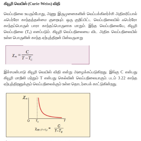
நம் வாழ்க்கையின் பல்வேறுஅம்சங்களில் ஆர்வமூட்டும் வகையி
பங்காற்றுகிறது. தொல்லியல் சார் இடமான கீழடியிலும் அதன் தொ
குறிப்பிட்ட இடத்தில் பூமிக்கடியில் தொன்மையான கட்டமைப்பு ஏ
என்பதைக் கண்டறிய ‘காந்தமானி அளவியல்' (magnetometer su
நன்கு நிறுவப்பட்ட அறிவியல் வழிமுறை பயன்படுத்தப்படுகிறது.