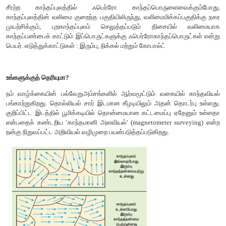
எனப்படும் சிறிய பகுதிகளைப் பெற்றுள்ளது. (படம் 3.20) ஒவ்வொர
உள்ளே உள்ள காந்தத்திருப்புத்திறன்களும்தானாகவே ஒரு குறிப
ஒருங்கமைந்துள்ளன. அணுக்களுக்கிடையேயான இடை
பொறுத்து எலக்ட்ரான்களின் தற்சுழற்சியால் ஏற்படு
இடைவினையினால் இந்த ஒருங்கமைவு ஏற்பட்டுள்ளது.
ஒவ்வொரு பெருங்கூறும் ஒரு குறிப்பிட்ட திசையில் காந்தமாக்
இருந்த போதிலும் ஒவ்வொரு பெருங்கூறின் காந்தமாக்கத்திசையும் 
மற்றொன்று வேறுபட்டு தற்போக்காக அமைந்துள்ளன. எனவே ப
காந்தமாக்கல் சுழியாகும்.