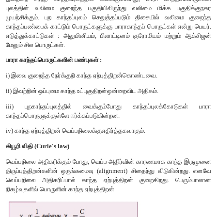
காற்றில் மிதக்க வைக்கிறது. மற்றொரு ஜோடி காந்தம் மிதக்கும
வண்டியை மிக உயர்ந்த வேகத்தில் முன்னோக்கிச் செலுத்துகின்ற
பயன்படுத்தும் இரயில் வண்டியுடன் மேக்லீவ் இரயில் வண்டியை ஒப்
ஓசையற்றது, அதிர்வற்றது மற்றும் சுற்றுச்சூழலுக்கு எவ்
விளைவிக்காததாகும். வருங்கால தொழில் நுட்பங்களைப் பயன்படு
இரயில் வண்டிகள் தற்போதுள்ள வேகத்தைவிட மிக அதிக வேகத்த
வல்லமையை பெற்றுள்ளன.
திருப்புத்திறன்களின் வெக்டர் கூடுதலாகும். இந்த கா
திருப்புத்திறன்கள் (Spin magnetic dipole moment) தற்போக்