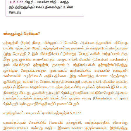
இந்த முறையில், ஓரிடத்தின் காந்தப்புலம் அதன் அருகிலுள்
காந்தப்புலத்திலிருந்து எந்த அளவில் மாறுபடுகிறது என்று அளவ
இம்மாறுபாட்டிற்குக் காரணம் அவ்விடத்தின் அடியில் ஏதே
புதையுண்ட சுவர், மண்பானைகள், செங்கற்கள், கல்லறைகள், ந
வாழ்விடங்கள் உள்ளிட்ட பல தொல்லியல் பொருட்களில் காணப்பட
என்ற கனிமமும் அதனைச் சார்ந்த கனிமங்களுமே ஆகும். அக்கன
பாரா அல்லது பெர்ரோ ஆகிய இம்மூன்று காந்த இயல்புகளில்
இயல்பைப் பெற்றிருக்கும். மேலும் இவை ஒவ்வொன்றும் வெ
ஏற்புத்திறனையும் பெற்றிருக்கும்.