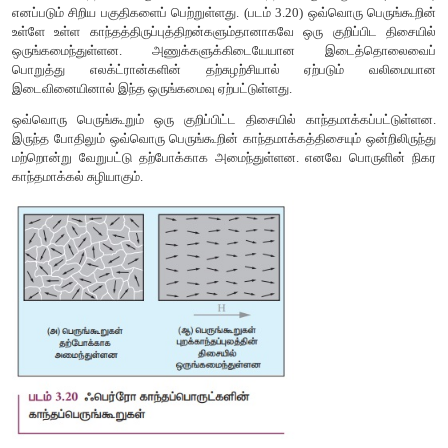
ii) இவற்றின் ஒப்புமை காந்த உட்புகுதிறன்ஒன்றைவிட அதிகம்.
iii) புறகாந்தப்புலத்தில் வைக்கும்போது காந்தப்புலக்
காந்தப்பொருளுக்குள்ளே ஈர்க்கப்படுகின்றன.
iv) காந்த ஏற்புத்திறன் வெப்பநிலைக்குஎதிர்த்தகவாகும்.
கியூரி விதி (Curie's law)
வெப்பநிலை அதிகரிக்கும் போது, வெப்ப அதிர்வின் காரணமாக 
திருப்புத்திறன்களின் ஒருங்கமைவு (alignment) சிதைந்து விடு
வெப்பநிலை அதிகரிப்பால் காந்த ஏற்புத்திறன் குறைகிறது.
நிகழ்வுகளில் பொருளின் காந்த ஏற்புத்திறன்
இத்தொடர்புக்கு கியூரியின் விதி என்று பெயர். இங்கு C என்று 
மற்றும் T என்பது கெல்வின் வெப்பநிலையாகும். காந்த ஏற்பு
வெப்பநிலைக்கும் உள்ள தொடர்பினை படம் 3.19 காட்டுகிறது. இ