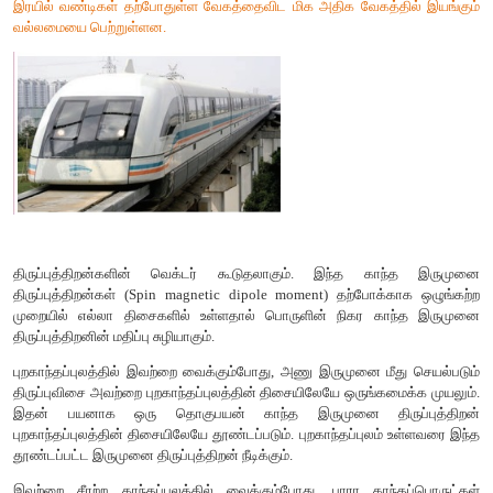
(ஆ) பாரா காந்தப் பொருட்கள் (Paramagnetic materials)
சில காந்தப்பொருட்களில் அதன் ஒவ்வொரு அணுவும் அல்லது மூல
காந்த இருமுனை திருப்புதிறன்களைப் பெற்றுள்ளன. இதற்
அணுவிலுள்ள எலக்ட்ரான்களின் சுற்றுப்பாதை மற்றும் தற்சுழற்சி 
உங்களுக்குத் தெரியுமா?
காந்த மிதப்பு இரயில் வண்டி
காந்த மிதப்பு இரயில் வண்டியை,மேக்லீவ் (Maglev) இரயில் 
அழைக்கலாம். மின்காந்தங்களைப் பயன்படுத்தி அவற்றின் ஓடுப
சில சென்டிமீட்டர் உயரத்திற்கு இவற்றை மிதக்கச் செய்கின்றனர். ம
வண்டிகளுக்கு சக்கரங்கள் தேவையில்லை மேலும் இவை மிக உயர்
செல்கின்றன. இவற்றின் அடிப்படை இயந்திர நுட்பம் இரு ஜோடி
கட்டுப்படுத்தப்படுகின்றன. ஒரு ஜோடி காந்தம் விலக்கு விசையைப
இரயில் வண்டியை அதன் ஓடுபாதையிலிருந்து சில சென்டிமீட்டர