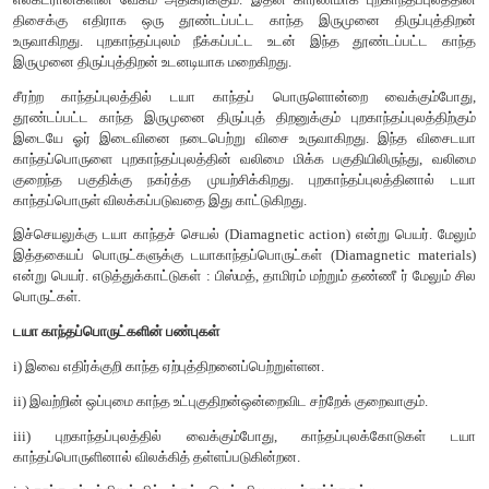
இருமுனை திருப்புத்திறனைப் (Finite orbital magnetic di
பெற்றுள்ளது. ஆனால் சுற்றுப்பாதை தளங்கள் தற்போக்காக ஒழுங்
எல்லா திசைகளிலும் அமைந்துள்ளதால், காந்த இருமுனை திருப்ப
வெக்டர் கூடுதல் சுழியாகும். எனவே எந்த ஒரு அணுவும் தொ
இருமுனை திருப்புத்திறனைப் பெற்றிருக்காது.
புறகாந்தப்புலத்தில் இவற்றை வைக்கும்போது, சில எலக்ட்ரா
அதிகரிக்கும். சில எலக்ட்ரான்களின் வேகம் குறையும். லென
அடிப்படையில் இருமுனை திருப்புத்திறன்கள் எதிர் - 
எலக்ட்ரான்களின் வேகம் அதிகரிக்கும். இதன் காரணமாக புறகாந
திசைக்கு எதிராக ஒரு தூண்டப்பட்ட காந்த இருமுனை திர
உருவாகிறது. புறகாந்தப்புலம் நீக்கப்பட்ட உடன் இந்த தூண்
இருமுனை திருப்புத்திறன் உடனடியாக மறைகிறது.
சீரற்ற காந்தப்புலத்தில் டயா காந்தப் பொருளொன்றை வை
தூண்டப்பட்ட காந்த இருமுனை திருப்புத் திறனுக்கும் புறகாந்தப
இடையே ஓர் இடைவினை நடைபெற்று விசை உருவாகிறது. இ
காந்தப்பொருளை புறகாந்தப்புலத்தின் வலிமை மிக்க பகுதியிலி
குறைந்த பகுதிக்கு நகர்த்த முயற்சிக்கிறது. புறகாந்தப்பு