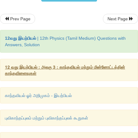
Prev Page
Next Page
12வது இயற்பியல்
| 12th Physics (Tamil Medium) Questions with
Answers, Solution
12 வது இயற்பியல் : அலகு 3 : காந்தவியல் மற்றும் மின்னோட்டத்தின்
காந்தவிளைவுகள்
காந்தவியல் ஓர் அறிமுகம் - இயற்பியல்
உங்களுக்குத் தெரியுமா?
புவிகாந்தப்புலம் மற்றும் புவிகாந்தப்புலக் கூறுகள்
தற்சுழற்சி (Spin) நிறை, மின்னூட்டம் போன்றே அடிப்படைத்து
பண்பே தற்சுழற்சி ஆகும். தற்சுழற்சி என்பது குவாண்டம் எந்திரவிய