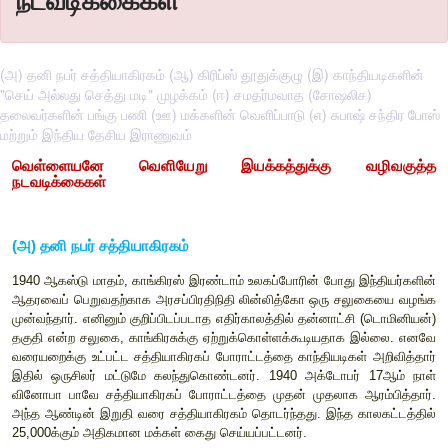
நடவடிக்கைகள்
(அ) தனி நபர் சத்தியாகிரகம் (ஆ) கிரிப்ஸ் தூதுக்குழு (இ) காந்தியடிகளின்
"செய் அல்லது செத்து மடி" முழக்கம் (ஈ) சமதர்மவாத (சோஷலிச)
தலைவர்களின் பங்கு பணி (ஊ) மக்களின் வெளிப்பாடு (எ) சுபாஷ் சந்திர போஸ்
மற்றும் இந்திய தேசிய இராணுவம்
வெள்ளையனே வெளியே
று இ
யக்கத்துக்கு
நடவடிக்கைகள்
(
அ) தனி நபர் சத்தியாகிரகம்