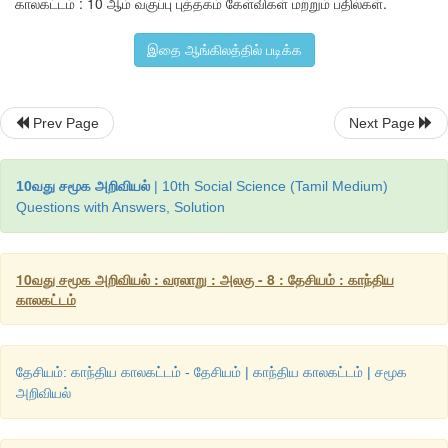
காலகட்டம் : 10 ஆம் வகுப்பு புத்தகம் கேள்விகள் மற்றும் பதில்கள்.
முடிவுக்கு வந்தன.
இதை ஆங்கிலத்தில் படிக்க
Prev Page
Next Page
10வது சமூக அறிவியல்
| 10th Social Science (Tamil Medium)
Questions with Answers, Solution
10வது சமூக அறிவியல் : வரலாறு : அலகு - 8 : தேசியம் : காந்திய
காலகட்டம்
பிரிட்டிஷ் அரசு இந்திய தேசிய இராணுவ அதிகாரிகளை 
செங்கோட்டையில் அவர்களை விசாரணைக்காக வைத்தது
தேசியம்: காந்திய காலகட்டம் - தேசியம் | காந்திய காலகட்டம் | சமூக
பிரச்சாரத்துக்கு ஒரு மேடையாக இந்த விசாரணை அமைந்தத
அறிவியல்
அமைத்த பாதுகாப்புத்துறை கமிட்டி ஜவகர்லால் நேரு
,
தேஜ் ப
புலாபாய் தேசாய்
,
ஆசப் அலி ஆகியோரை உள்ளடக்கியதாக இருந