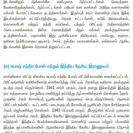
(ஈ) சமதர்மவாத (சோஷலிச) தலைவர்களின் பங்கு பணி
காந்தியடிகள் மற்றும் இதர முக்கிய காங்கிரஸ் தலைவர்
அடைபட்டதையடுத்து இந்த இயக்கத்துக்கு சமதர்மவா
தாங்கினார்கள். சிறையில் இருந்து தப்பிய ஜெயபிரகா
ராமாநந்த்மிஷ்ரா ஆகியோர் திரைமறைவு வேலைகளில் ஈடுபட
ஆசப் அலி போன்ற பெண் தலைவர்கள் முக்கியப் பணி ஆற்றி
மேத்தா நிறுவிய காங்கிரஸ் வானொலி திரைமறைவில் இருந்தபடி
மாதம் வரை வெற்றிகரமாகச் செயல்பட்டது.