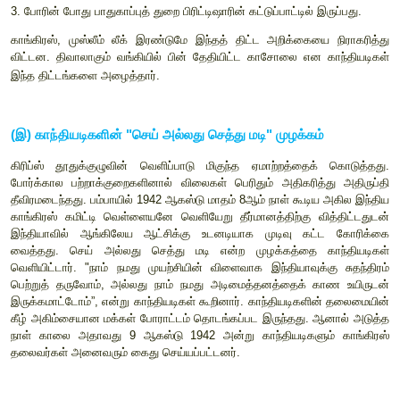
(ஆ) கிரிப்ஸ் தூதுக்குழு
1942
மார்ச்
22
ஆம் நாள் அமைச்சரவை (காபினட்) அமைச்சர் சர் 
கிரிப்ஸ் தலைமையில் ஒரு தூதுக்குழுவை பிரிட்டிஷ் அரசு அனு
அதிகாரத்தை உடனடியாக மாற்றித்தர பிரிட்டன் விருப்பப்ப
காங்கிரஸ் மற்றும் கிரிப்ஸ் தூதுக்குழு
இடையேயான பேச்ச
அடைந்தன. கிரிப்ஸ் தூதுக்குழு கீழ்க்கண்டவற்றை வழங்க முன்வந
1.
போருக்குப் பிறகு தன்னாட்சி (டொமினியன்
தகுதி) வழங்குவது
2.
பாகிஸ்தான் உருவாக்க கோரிக்கையை ஏற்கும் விதமாக இந்தி
பிரிட்டிஷாருடன் தனி ஒப்பந்தத்தைக்
கையெழுத்திடலாம்.
3.
போரின் போது பாதுகாப்புத் துறை பிரிட்டிஷாரின் கட்டுப்பாட்டில் 
காங்கிரஸ்
,
முஸ்லீம் லீக் இரண்டுமே இந்தத் திட்ட அறிக்கைய
விட்டன. திவாலாகும் வங்கியில் பின் தேதியிட்ட காசோலை என
இந்த திட்டங்களை அழைத்தார்.