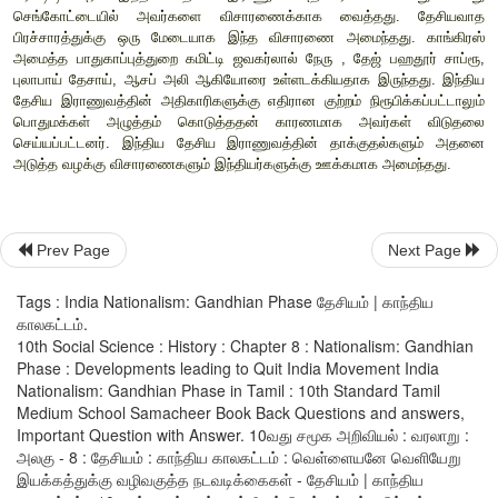
பிரிட்டிஷாரின் எதிரிகளோடு கைகோர்த்து பிரிட்டிஷ் அரசுக்கு எத
நடத்த அவர் விரும்பினார்.
1941
மார்ச் மாதம்
,
அவர் தனது இல்லத
நாடகத்தனமாக (மாறுவேடமணிந்து) தப்பித்து ஆப்கானிஸ்தான் ச
முதலில் அவர் சோவியத் யூனியனின் ஆதரவைப் பெற விரும்ப
பிரிட்டன் உள்ளிட்ட கூட்டணிப் படைகளுடன் சோவியத் யூனியன் அரச
அவர் ஜெர்மனிக்கு சென்றார்.
1943
பிப்ரவரி மாதம்
,
நீர்மூழ்கிக
ஜப்பான் சென்ற அவர்
,
இந்திய தேசிய இராணுவத்தின் கட்டுப்பா
எடுத்தார். இந்தியப் போர்க்கைதிகளைக் கொண்டு மலாயா மற்ற
இருந்த ஜப்பானியர்களின் ஆதரவோடு இந்திய தேசிய இராணு
ஹிந்த் ஃபாஜ்) ஜெனரல் மோகன் சிங் உருவாக்கினார்
,
அதன்பிறகு
Prev Page
Next Page
லட்சுமி செகல் என்பவரால் நடத்தப்பட்டது. இது காந்தி பிரிகேட்
Tags : India Nationalism: Gandhian Phase தேசியம் | காந்திய
பெண்கள் பிரிவாக ராணி லக்ஷ்மி பாய் பிரிகேட் என மூன்ற
காலகட்டம்.
சுபாஷ் சந்திர போஸ் மறுசீரமைத்தார். சுபாஷ் சந்திர போஸ்
,
சிங்கப
10th Social Science : History : Chapter 8 : Nationalism: Gandhian
இந்தியாவின் தற்காலிக அரசாங்கத்தை நிறுவினார்.
'
தில்லிக்கு ப
Phase : Developments leading to Quit India Movement India
சலோ) என்ற முழக்கத்தை சுபாஷ் வெளியிட்டார். ஜப்பானிய 
Nationalism: Gandhian Phase in Tamil : 10th Standard Tamil
பகுதியாக இந்திய தேசிய இராணுவம் பணியில் ஈடுபடுத்தப்பட்
Medium School Samacheer Book Back Questions and answers,
ஜப்பான் தோல்வி அடைந்த பிறகு இந்திய தேசிய இராணுவம்
Important Question with Answer. 10வது சமூக அறிவியல் : வரலாறு :
அலகு - 8 : தேசியம் : காந்திய காலகட்டம் : வெள்ளையனே வெளியேறு
தடைப்பட்டது. சுபாஷ் சந்திர போஸ் பயணம் செய
இயக்கத்துக்கு வழிவகுத்த நடவடிக்கைகள் - தேசியம் | காந்திய
விபத்துக்குள்ளானதால் சுதந்திரத்துக்காக போராடிய அவரது 