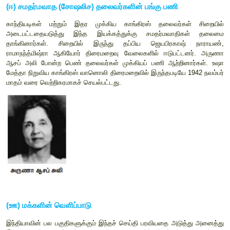
(
இ) காந்தியடிகளின்
"
செய் அல்லது செத்து மடி
"
முழக்கம
கிரிப்ஸ் தூதுக்குழுவின் வெளிப்பாடு மிகுந்த ஏமாற்றத்தை
போர்க்கால பற்றாக்குறைகளினால் விலைகள் பெரிதும் அதிகரித
தீவிரமடைந்தது. பம்பாயில்
1942
ஆகஸ்டு மாதம்
8
ஆம் நாள் கூடி
காங்கிரஸ் கமிட்டி வெள்ளையனே வெளியேறு தீர்மானத்திற்கு வ
இந்தியாவில் ஆங்கிலேய ஆட்சிக்கு உடனடியாக முடிவு கட
வைத்தது. செய் அல்லது செத்து மடி என்ற முழக்கத்தை க
வெளியிட்டார்.
"
நாம் நமது முயற்சியின் விளைவாக இந்தியாவுக்
பெற்றுத் தருவோம்
,
அல்லது நாம் நமது அடிமைத்தனத்தைக் 
இருக்கமாட்டோம்
”,
என்று காந்தியடிகள் கூறினார். காந்தியடிகள
கீழ் அகிம்சையான மக்கள் போராட்டம் தொடங்கப்பட இருந்தது.
நாள் காலை அதாவது
9
ஆகஸ்டு
1942
அன்று காந்தியடிகள
தலைவர்கள் அனைவரும் கைது செய்யப்பட்டனர்.