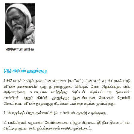
1940
ஆகஸ்டு மாதம்
,
காங்கிரஸ் இரண்டாம் உலகப்போரின் போது 
ஆதரவைப் பெறுவதற்காக அரசப்பிரதிநிதி லின்லித்கோ ஒரு ச
முன்வந்தார். எனினும் குறிப்பிடப்படாத எதிர்காலத்தில் தன்னாட்
தகுதி என்ற சலுகை
,
காங்கிரசுக்கு ஏற்றுக்கொள்ளக்கூடியதா
வரையறைக்கு உட்பட்ட சத்தியாகிரகப் போராட்டத்தை காந்தியடிகள
இதில் ஒருசிலர் மட்டுமே கலந்துகொண்டனர்.
1940
அக்டோப
வினோபா பாவே சத்தியாகிரகப் போராட்டத்தை முதன் முதலாக ஆ
அந்த ஆண்டின் இறுதி வரை சத்தியாகிரகம் தொடர்ந்தது. இந்த 
25,000
க்கும் அதிகமான மக்கள் கைது செய்யப்பட்டனர்.