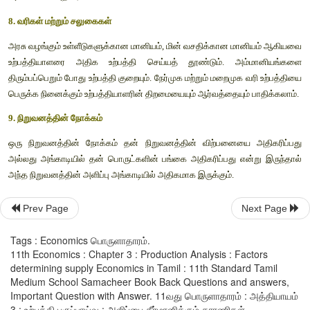
5. தொழில் நுட்பம்
ஒரு நாட்டில் அதிக முன்னேற்றமான தொழில்நுட்ப முறைகளை பய
போது உற்பத்திச் செலவு குறைந்து, பேரளவு உற்பத்தி ஏற்பட வாய்ப்புள
6. இயற்கை காரணிகள்
இயற்கை காரணிகளான பருவ நிலை, மழை அளவு, தட்பவெப்ப ந
வேளாண் உற்பத்தியை நிர்ணயிக்கும் காரணிகள் ஆகும். 
7. புதிய கச்சாபொருட்களின் கண்டுபிடிப்பு
மலிவான மற்றும் தரமான புதிய கச்சாப் பொருள்களின் கண்டுபிடிப
Prev Page
Next Page
அளிப்பினை அதிகரிக்கலாம்.
Tags : Economics பொருளாதாரம்.
11th Economics : Chapter 3 : Production Analysis : Factors
8. வரிகள் மற்றும் சலுகைகள்
determining supply Economics in Tamil : 11th Standard Tamil
Medium School Samacheer Book Back Questions and answers,
அரசு வழங்கும் உள்ளீடுகளுக்கான மானியம், மின் வசதிக்கான மா
Important Question with Answer. 11வது பொருளாதாரம் : அத்தியாயம்
3 : உற்பத்தி பகுப்பாய்வு : அளிப்பை தீர்மானிக்கும் காரணிகள் -
உற்பத்தியாளரை அதிக உற்பத்தி செய்யத் தூண்டும். அம்