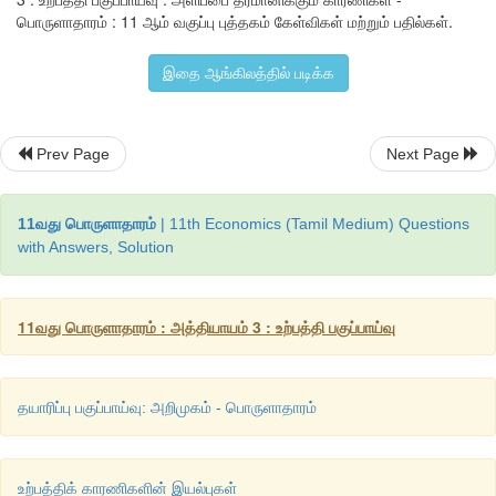
பொருளாதாரம் : 11 ஆம் வகுப்பு புத்தகம் கேள்விகள் மற்றும் பதில்கள்.
திரும்பப்பெறும் போது உற்பத்தி குறையும். நேர்முக மற்றும் மறைமுக 
பெருக்க நினைக்கும் உற்பத்தியாளரின் திறமையையும் ஆர்வத்தையும்
இதை ஆங்கிலத்தில் படிக்க
9. நிறுவனத்தின் நோக்கம்
Prev Page
Next Page
ஒரு நிறுவனத்தின் நோக்கம் தன் நிறுவனத்தின் விற்பனையை 
அல்லது அங்காடியில் தன் பொருட்களின் பங்கை அதிகரிப்பது என்
11வது பொருளாதாரம்
| 11th Economics (Tamil Medium) Questions
அந்த நிறுவனத்தின் அளிப்பு அங்காடியில் அதிகமாக இருக்கும்.
with Answers, Solution
11வது பொருளாதாரம் : அத்தியாயம் 3 : உற்பத்தி பகுப்பாய்வு
தயாரிப்பு பகுப்பாய்வு: அறிமுகம் - பொருளாதாரம்
உற்பத்திக் காரணிகளின் இயல்புகள்