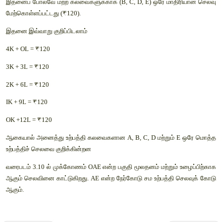
ஓர் உற்பத்தியாளர் ஒரு குறிப்பிட்ட அளவு உற்பத்தி 
ஒதுக்கிவைத்துள்ளார் 
என்று எடுத்துக்கொண்டால் அவர் இந
மற்றும் B என்ற காரணிகளுக்கு செலவிடுவார். A என்ற காரணிய
எனவும், B என்ற காரணியின் விலை ₹10 எனவும் எடுத்துக
சமஉற்பத்திச் செலவுக்கோடு கீழ்க்காணும் அட்டவணையை ப
வரையலாம்.
மேற்கண்ட வரைபடத்தில் 5 விதமான உற்பத்திக் கலவைகள் (மூல
உழைப்பினை பயன்படுத்தி) பெறப்பட்டுள்ளன. இதில் A என்ற
அலகுகள் மூலதனமும், 0 அலகு உழைப்பும் உள்ளன. இத
செலவிடப்பட்டுள்ளது.
இதனைப் போலவே மற்ற கலவைகளுக்காக (B, C, D, E) ஒரே மாதி
மேற்கொள்ளப்பட்டது (
₹
120).
இதனை இவ்வாறு குறிப்பிடலாம் 