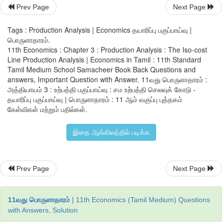
4K + OL = ₹120 
Prev Page
Next Page
3K + 3L = ₹120 
Tags : Production Analysis | Economics தயாரிப்பு பகுப்பாய்வு |
பொருளாதாரம்.
11th Economics : Chapter 3 : Production Analysis : The Iso-cost
2K + 6L = ₹120 
Line Production Analysis | Economics in Tamil : 11th Standard
Tamil Medium School Samacheer Book Back Questions and
IK + 9L = ₹120 
answers, Important Question with Answer. 11வது பொருளாதாரம் :
அத்தியாயம் 3 : உற்பத்தி பகுப்பாய்வு : சம உற்பத்தி செலவுக் கோடு -
OK +12L = ₹120
தயாரிப்பு பகுப்பாய்வு | பொருளாதாரம் : 11 ஆம் வகுப்பு புத்தகம்
கேள்விகள் மற்றும் பதில்கள்.
ஆகையால் அனைத்து உற்பத்தி கலவைகளான A, B, C, D மற்றும் 
உற்பத்திச் செலவை குறிக்கின்றன
இதை ஆங்கிலத்தில் படிக்க
வரைபடம் 3.10 ல் முக்கோணம் OAE என்ற பகுதி மூலதனம் மற்றும் 
ஆகும் செலவினை காட்டுகிறது. AE என்ற நேர்கோடு சம உற்பத்தி 
Prev Page
Next Page
ஆகும்.
11வது பொருளாதாரம்
| 11th Economics (Tamil Medium) Questions
with Answers, Solution