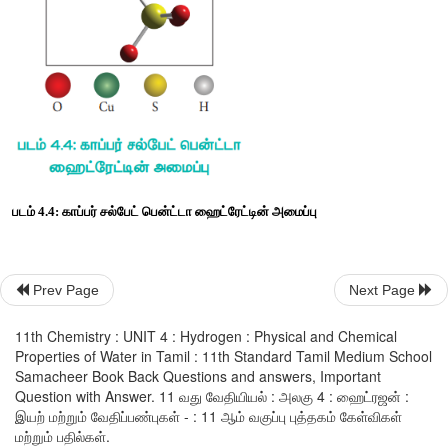
4
2
2
P
O
 + 6 H
O 
→
 4 H
PO
4
10
2
3
4
பெரும்பாலான
உப்புகளின்
நீர்க்
கரைசல்களை
படிகமாக்குவதன்
ம
படிகங்கள்
நீரேறிய
நிலையில்
காணப்படுகின்றன
. 
நீரேற்றமடைந்த
உள்ள
நீர்
மூலக்கூறுகள்
, 
ஈதல்
பிணைப்பின்
மூலம்
பிணைக்கப்
அல்லது
படிக
அணிக்கோவையின்
இடைவெளியில்
காணப்படலாம்
.
எடுத்துக்காட்டாக
,
[Cr (H
O)
] Cl
 – 
இச்சேர்மத்திலிலுள்ள
அனைத்து
ஆறு
நீர்
மூலக்
2
6
3
Prev Page
Next Page
பிணைப்பின்
மூலம்
பிணைக்கப்பட்டுள்ளன
.
11th Chemistry : UNIT 4 : Hydrogen : Physical and Chemical
BaCl
.2H
O - 
இச்சேர்மத்தில்
இரண்டு
நீர்
மூலக்கூறுகளும்
அணி
Properties of Water in Tamil : 11th Standard Tamil Medium School
2
2
Samacheer Book Back Questions and answers, Important
இடைவெளியில்
அமைந்துள்ளன
.
Question with Answer. 11 வது வேதியியல் : அலகு 4 : ஹைட்ரஜன் :
இயற் மற்றும் வேதிப்பண்புகள் - : 11 ஆம் வகுப்பு புத்தகம் கேள்விகள்
CuSO
5H
O - 
இச்சேர்மத்தில்
நான்கு
நீர்
மூலக்கூறுகள்
ஈதல்
பிண
மற்றும் பதில்கள்.
4.
2