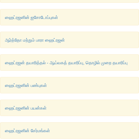
ஹைட்ரஜனின் ஐசோடோப்புகள்
ஆர்த்தோ மற்றும் பாரா ஹைட்ரஜன்
ஹைட்ரஜன் தயாரித்தல் - ஆய்வகத் தயாரிப்பு, தொழில் முறை தயாரிப்பு
படம்
 4.4: 
காப்பர்
சல்பேட்
பென்ட்டா
ஹைட்ரேட்டின்
அமைப்பு
ஹைட்ரஜனின் பண்புகள்
ஹைட்ரஜனின் பயன்கள்
ஹைட்ரஜனின் சேர்மங்கள்