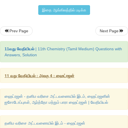
இணைக்கப்பட்டுள்ளது
. 
ஐந்தாவது
நீர்
மூலக்கூறு
அணைவு
இதை ஆங்கிலத்தில் படிக்க
வெளியே
அமைந்துள்ளது
. 
வெளியில்
உள்ள
நீர்
மூலக்கூறு
மற்றொர
SO
H
O 
மூலக்கூறுடன்
, 
மூலக்கூறுகளுக்கு
இடையேயான
4
2
பிணைப்பை
ஏற்படுத்துகிறது
.
Prev Page
Next Page
11வது வேதியியல்
| 11th Chemistry (Tamil Medium) Questions with
Answers, Solution
11 வது வேதியியல் : அலகு 4 : ஹைட்ரஜன்
ஹைட்ரஜன் - தனிம வரிசை அட்டவணையில் இடம், ஹைட்ரஜனின்
ஐசோடோப்புகள், ஆர்த்தோ மற்றும் பாரா ஹைட்ரஜன் | வேதியியல்
தனிம வரிசை அட்டவணையில் இடம் - ஹைட்ரஜன்