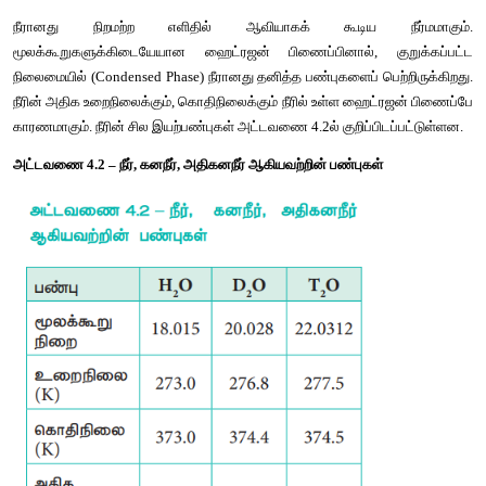
இயற்பண்புகள்
நீரானது
நிறமற்ற
எளிதில்
ஆவியாகக்
கூடிய
மூலக்கூறுகளுக்கிடையேயான
ஹைட்ரஜன்
பிணைப்பினால்
,
நிலைமையில்
 (Condensed Phase) 
நீரானது
தனித்த
பண்புகளைப்
ப
நீரின்
அதிக
உறைநிலைக்கும்
, 
கொதிநிலைக்கும்
நீரில்
உள்ள
ஹைட்ர
காரணமாகும்
. 
நீரின்
சில
இயற்பண்புகள்
அட்டவணை
 4.2
ல்
குறிப்ப
அட்டவணை
 4.2 – 
நீர்
, 
கனநீர்
, 
அதிகனநீர்
ஆகியவற்றின்
பண்புகள்